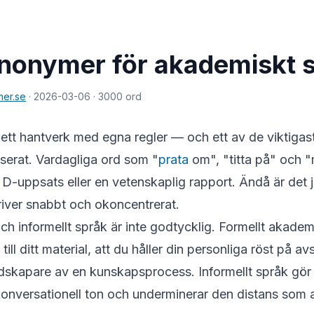
nonymer för akademiskt 
er.se
· 2026-03-06
· 3000 ord
ett hantverk med egna regler — och ett av de viktigast
nserat. Vardagliga ord som "
prata
om", "titta på" och 
 en D-uppsats eller en vetenskaplig rapport. Ändå är det
river snabbt och okoncentrerat.
ch informellt språk är inte godtycklig. Formellt akademi
 till ditt material, att du håller din personliga röst på a
dskapare av en kunskapsprocess. Informellt språk gör 
 konversationell ton och underminerar den distans so