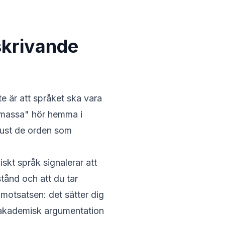
skrivande
e är att språket ska vara
"massa" hör hemma i
 just de orden som
skt språk signalerar att
vstånd och att du tar
motsatsen: det sätter dig
m akademisk argumentation