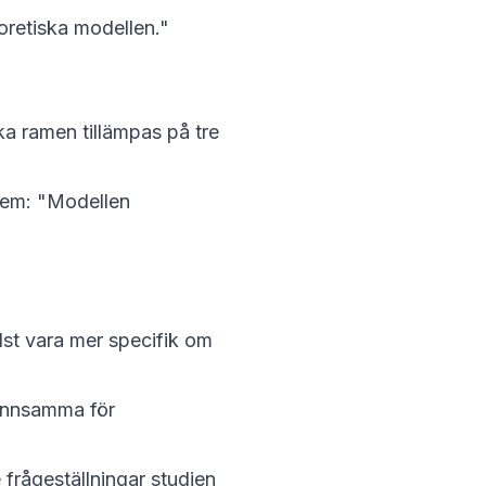
oretiska modellen."
iska ramen
tillämpas
på tre
stem: "Modellen
lst vara mer specifik om
ynnsamma
för
 frågeställningar studien