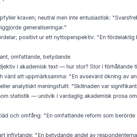
fyller kraven; neutral men inte entusiastisk: "Svarsfr
iggjorde generaliseringar."
delar; positivt ur ett nyttoperspektiv: "En
fördelaktig
kant, omfattande, betydande
djektiv i akademisk text — hur stor? Stor i förhållande ti
h värd att uppmärksamma: "En
avsevärd
ökning av ant
eller analytiskt meningsfullt: "Skillnaden var
signifikant
nom statistik — undvik i vardaglig akademisk prosa om
rtiäd och omfång: "En
omfattande
reform som berörde 
t inflytande: "En
betydande
andel av respondenterna