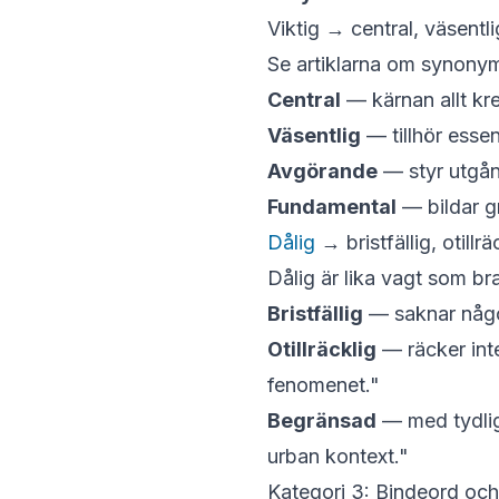
Viktig → central, väsent
Se artiklarna om
synonyme
Central
— kärnan allt kre
Väsentlig
— tillhör esse
Avgörande
— styr utgå
Fundamental
— bildar g
Dålig
→ bristfällig, otill
Dålig
är lika vagt som
br
Bristfällig
— saknar någo
Otillräcklig
— räcker inte
fenomenet."
Begränsad
— med tydliga
urban kontext."
Kategori 3: Bindeord och