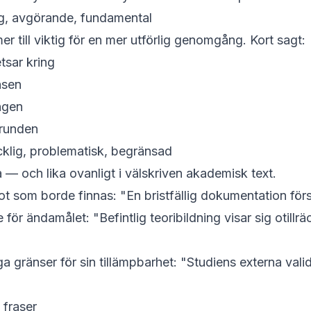
lig, avgörande, fundamental
r till viktig
för en mer utförlig genomgång. Kort sagt:
tsar kring
nsen
ngen
runden
räcklig, problematisk, begränsad
a
— och lika ovanligt i välskriven akademisk text.
t som borde finnas: "En
bristfällig
dokumentation försv
 för ändamålet: "Befintlig teoribildning visar sig
otillrä
 gränser för sin tillämpbarhet: "Studiens externa valid
 fraser