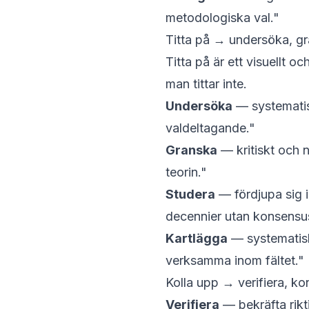
metodologiska val."
Titta på → undersöka, gr
Titta på
är ett visuellt o
man tittar inte.
Undersöka
— systemati
valdeltagande."
Granska
— kritiskt och 
teorin."
Studera
— fördjupa sig 
decennier utan konsensu
Kartlägga
— systematiskt
verksamma inom fältet."
Kolla upp → verifiera, kon
Verifiera
— bekräfta rikt