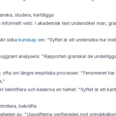
anska, studera, kartlägga
ch informellt verb. I akademisk text undersöker man, gra
skt söka
kunskap
om: "Syftet är att
undersöka
hur insti
noggrant analysera: "Rapporten
granskar
de underligg
i; ofta om längre empiriska processer: "Fenomenet har
s."
 identifiera och beskriva en helhet: "Syftet är att
kart
trollera, bekräfta
igheten av: "Uppgifterna
verifierades
mot primärkällor