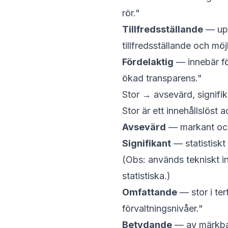
rör."
Tillfredsställande
— upp
tillfredsställande
och möjl
Fördelaktig
— innebär för
ökad transparens."
Stor → avsevärd, signifi
Stor
är ett innehållslöst a
Avsevärd
— markant oc
Signifikant
— statistiskt 
(Obs: används tekniskt i
statistiska.)
Omfattande
— stor i te
förvaltningsnivåer."
Betydande
— av märkbar