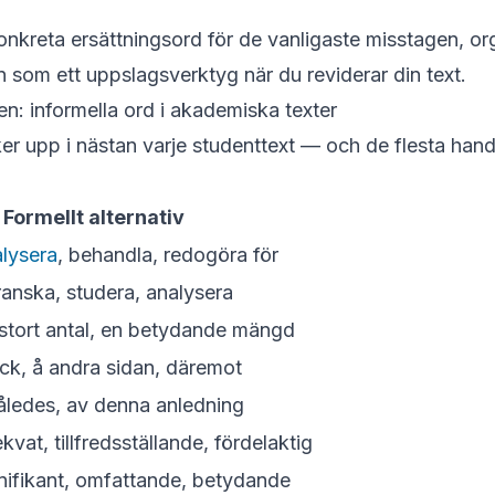
onkreta ersättningsord för de vanligaste misstagen, or
 som ett uppslagsverktyg när du reviderar din text.
n: informella ord i akademiska texter
r upp i nästan varje studenttext — och de flesta handl
Formellt alternativ
lysera
, behandla, redogöra för
anska, studera, analysera
tt stort antal, en betydande mängd
ock, å andra sidan, däremot
 således, av denna anledning
vat, tillfredsställande, fördelaktig
nifikant, omfattande, betydande