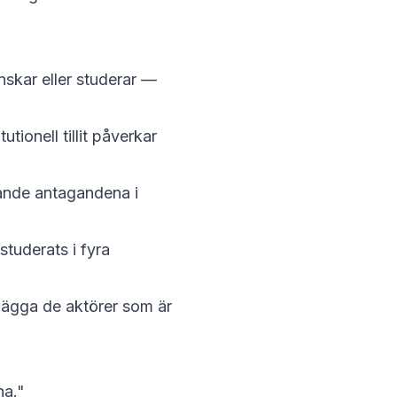
nskar eller studerar —
tutionell tillit påverkar
ande antagandena i
studerats
i fyra
lägga
de aktörer som är
na."