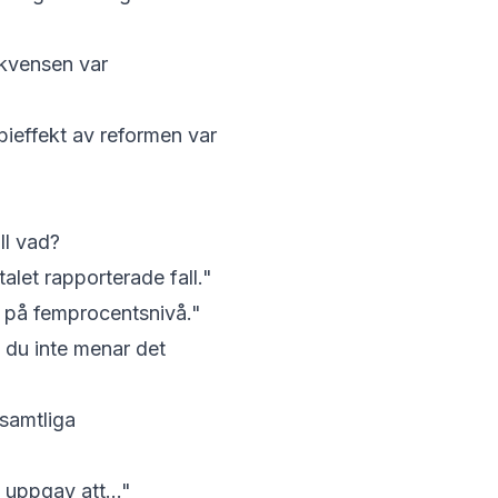
ekvensen var
bieffekt av reformen var
ll vad?
alet rapporterade fall."
på femprocentsnivå."
 du inte menar det
samtliga
 uppgav att…"