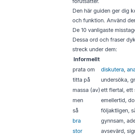
förutsätter.
Den här guiden ger dig k
och funktion. Använd den
De 10 vanligaste misstage
Dessa ord och fraser dyke
streck under dem:
Informellt
prata om
diskutera
,
ana
titta på
undersöka, gr
massa (av)
ett flertal, e
men
emellertid, d
så
följaktligen,
bra
gynnsam, adek
stor
avsevärd, sig