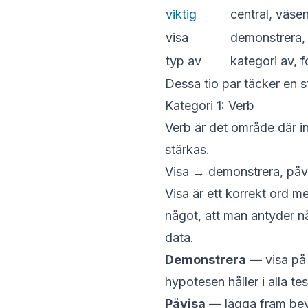
viktig
central, väse
visa
demonstrera, p
typ av
kategori av, f
Dessa tio par täcker en s
Kategori 1: Verb
Verb är det område där i
stärkas.
Visa → demonstrera, påvis
Visa
är ett korrekt ord m
något, att man antyder n
data.
Demonstrera
— visa på 
hypotesen håller i alla test
Påvisa
— lägga fram bevi