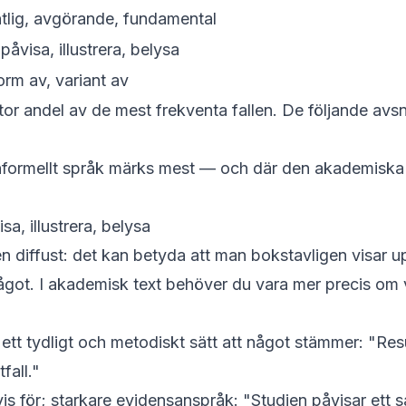
ntlig, avgörande, fundamental
åvisa, illustrera, belysa
orm av, variant av
tor andel av de mest frekventa fallen. De följande avsn
nformellt språk märks mest — och där den akademiska 
a, illustrera, belysa
en diffust: det kan betyda att man bokstavligen visar u
ågot. I akademisk text behöver du vara mer precis om
ett tydligt och metodiskt sätt att något stämmer: "Re
fall."
s för; starkare evidensanspråk: "Studien
påvisar
ett 