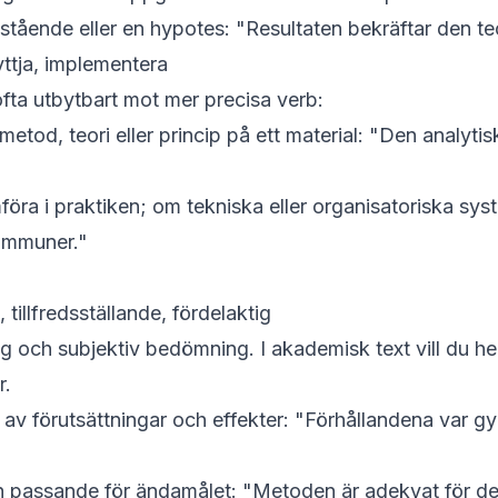
stående eller en hypotes: "Resultaten
bekräftar
den te
ttja, implementera
ofta utbytbart mot mer precisa verb:
tod, teori eller princip på ett material: "Den analyt
ra i praktiken; om tekniska eller organisatoriska sy
ommuner."
illfredsställande, fördelaktig
ig och subjektiv bedömning. I akademisk text vill du he
r.
 av förutsättningar och effekter: "Förhållandena var
g
ch passande för ändamålet: "Metoden är
adekvat
för de