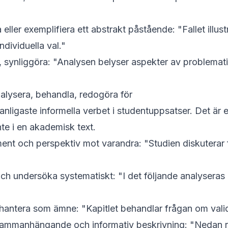
eller exemplifiera ett abstrakt påstående: "Fallet
illus
dividuella val."
, synliggöra: "Analysen
belyser
aspekter av problemati
alysera, behandla, redogöra för
anligaste informella verbet i studentuppsatser. Det är
te i en akademisk text.
nt och perspektiv mot varandra: "Studien
diskuterar
ch undersöka systematiskt: "I det följande
analyseras
hantera som ämne: "Kapitlet
behandlar
frågan om valid
ammanhängande och informativ beskrivning: "Nedan