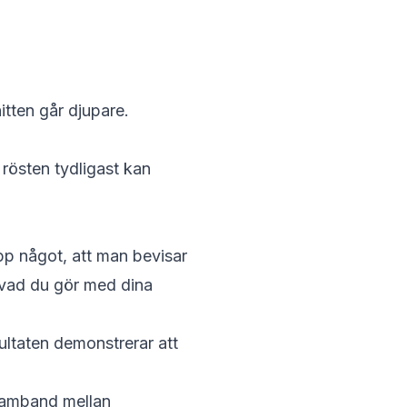
itten går djupare.
rösten tydligast kan
pp något, att man bevisar
 vad du gör med dina
sultaten
demonstrerar
att
samband mellan