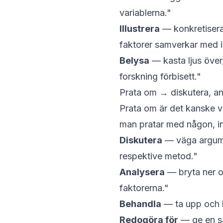
variablerna."
Illustrera
— konkretisera 
faktorer samverkar med in
Belysa
— kasta ljus över
forskning förbisett."
Prata om → diskutera, an
Prata om
är det kanske v
man pratar med någon, in
Diskutera
— väga argume
respektive metod."
Analysera
— bryta ner o
faktorerna."
Behandla
— ta upp och 
Redogöra för
— ge en s