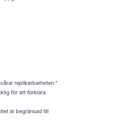
årar replikerbarheten."
cklig
för att förklara
itet är
begränsad
till