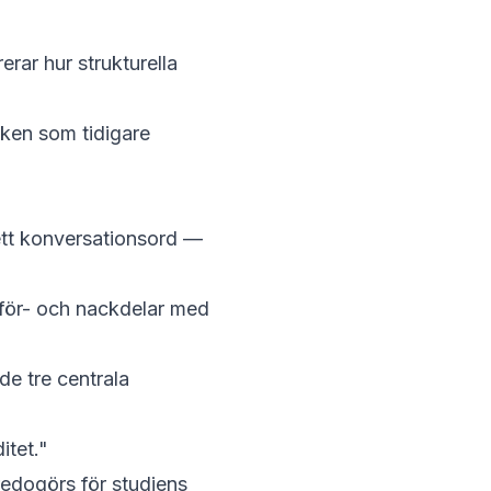
trerar
hur strukturella
ken som tidigare
 ett konversationsord —
för- och nackdelar med
de tre centrala
itet."
redogörs
för studiens