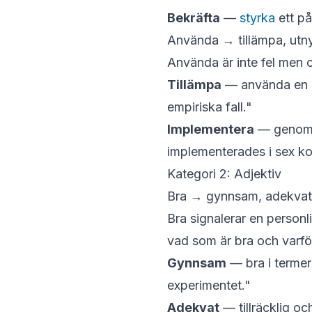
Bekräfta
—
styrka
ett på
Använda → tillämpa, utny
Använda
är inte fel men 
Tillämpa
— använda en me
empiriska fall."
Implementera
— genomfö
implementerades
i sex k
Kategori 2: Adjektiv
Bra → gynnsam, adekvat, t
Bra
signalerar en personl
vad som är bra och varfö
Gynnsam
— bra i termer
experimentet."
Adekvat
— tillräcklig o