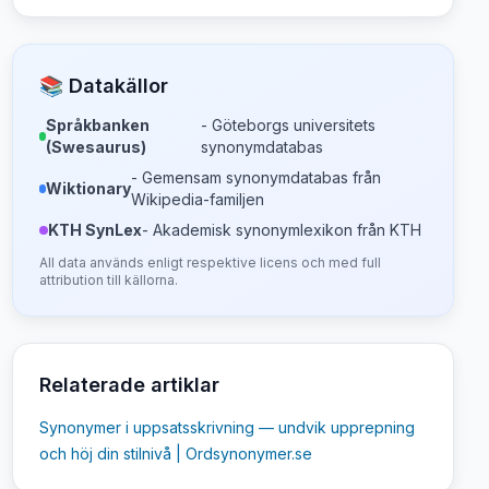
📚 Datakällor
Språkbanken
- Göteborgs universitets
(Swesaurus)
synonymdatabas
- Gemensam synonymdatabas från
Wiktionary
Wikipedia-familjen
KTH SynLex
- Akademisk synonymlexikon från KTH
All data används enligt respektive licens och med full
attribution till källorna.
Relaterade artiklar
Synonymer i uppsatsskrivning — undvik upprepning
och höj din stilnivå | Ordsynonymer.se