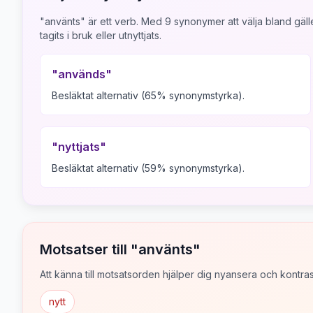
"använts" är ett verb.
Med
9
synonymer att välja bland gälle
tagits i bruk eller utnyttjats.
"
används
"
Besläktat alternativ (65% synonymstyrka).
"
nyttjats
"
Besläktat alternativ (59% synonymstyrka).
Motsatser till "
använts
"
Att känna till motsatsorden hjälper dig nyansera och kontrast
nytt