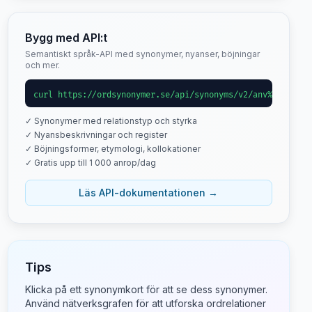
Bygg med API:t
Semantiskt språk-API med synonymer, nyanser, böjningar
och mer.
curl https://ordsynonymer.se/api/synonyms/v2/anv%C3%A4nts
✓ Synonymer med relationstyp och styrka
✓ Nyansbeskrivningar och register
✓ Böjningsformer, etymologi, kollokationer
✓ Gratis upp till 1 000 anrop/dag
Läs API-dokumentationen →
Tips
Klicka på ett synonymkort för att se dess synonymer.
Använd nätverksgrafen för att utforska ordrelationer