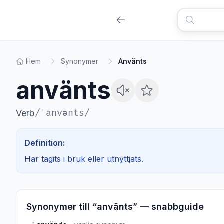
Hem
Synonymer
Använts
använts
/
ˈanvənts
/
Verb
Definition:
Har tagits i bruk eller utnyttjats.
Synonymer till “
använts
” — snabbguide