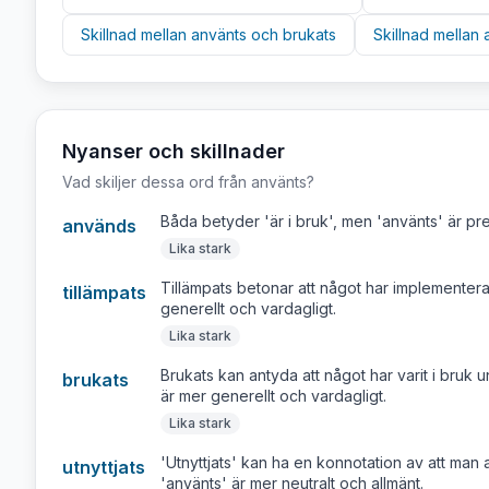
Skillnad mellan
använts
och
brukats
Skillnad mellan
Nyanser och skillnader
Vad skiljer dessa ord från
använts
?
Båda betyder 'är i bruk', men 'använts' är pr
används
Lika stark
Tillämpats betonar att något har implementera
tillämpats
generellt och vardagligt.
Lika stark
Brukats kan antyda att något har varit i bruk u
brukats
är mer generellt och vardagligt.
Lika stark
'Utnyttjats' kan ha en konnotation av att man a
utnyttjats
'använts' är mer neutralt och allmänt.