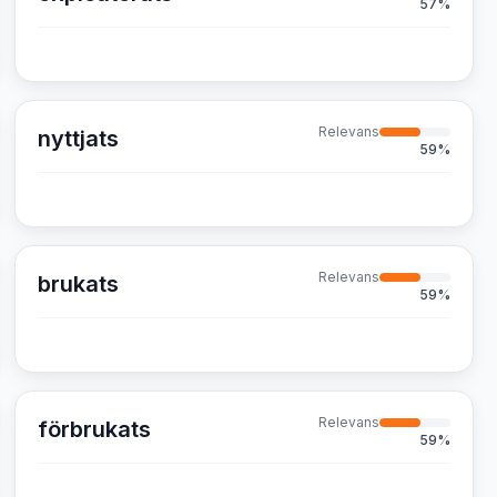
57
%
Relevans
nyttjats
59
%
Relevans
brukats
59
%
Relevans
förbrukats
59
%