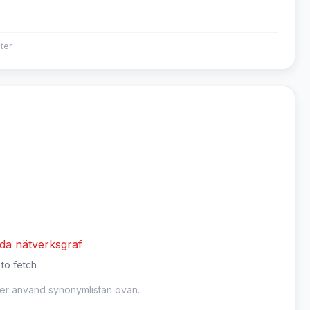
ter
dda nätverksgraf
 to fetch
ler använd synonymlistan ovan.