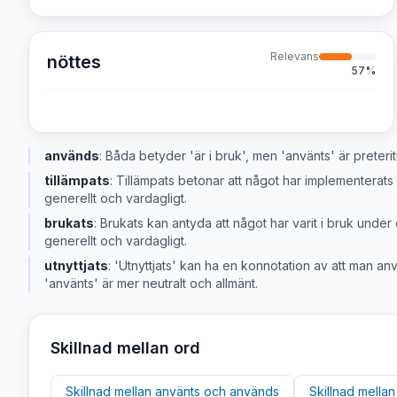
Relevans
nöttes
57
%
används
:
Båda betyder 'är i bruk', men 'använts' är preter
tillämpats
:
Tillämpats betonar att något har implementerats 
generellt och vardagligt.
brukats
:
Brukats kan antyda att något har varit i bruk under 
generellt och vardagligt.
utnyttjats
:
'Utnyttjats' kan ha en konnotation av att man anvä
'använts' är mer neutralt och allmänt.
Skillnad mellan ord
Skillnad mellan
använts
och
används
Skillnad mella