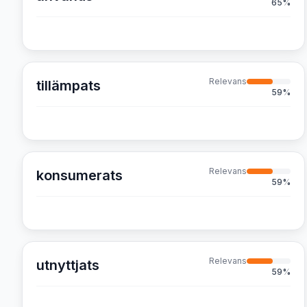
65
%
Relevans
tillämpats
59
%
Relevans
konsumerats
59
%
Relevans
utnyttjats
59
%