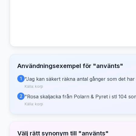
Användningsexempel för "
använts
"
1
"
Jag kan säkert räkna antal gånger som det har a
Källa:
korp
2
"
Rosa skaljacka från Polarn & Pyret i stl 104 som
Källa:
korp
Välj rätt synonym till "
använts
"