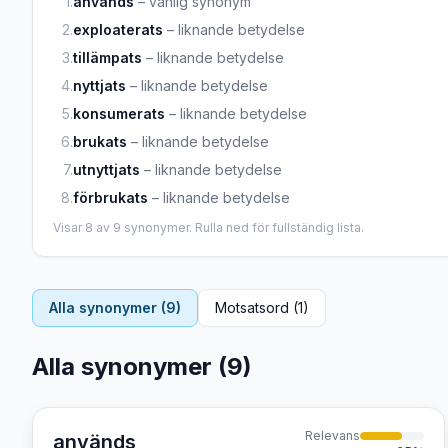
1
.
används
–
vanlig synonym
2
.
exploaterats
–
liknande betydelse
3
.
tillämpats
–
liknande betydelse
4
.
nyttjats
–
liknande betydelse
5
.
konsumerats
–
liknande betydelse
6
.
brukats
–
liknande betydelse
7
.
utnyttjats
–
liknande betydelse
8
.
förbrukats
–
liknande betydelse
Visar
8
av
9
synonymer. Rulla ned för fullständig lista.
Alla synonymer (
9
)
Motsatsord (
1
)
Alla synonymer (
9
)
Relevans
används