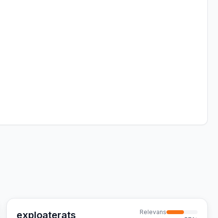
Relevans
exploaterats