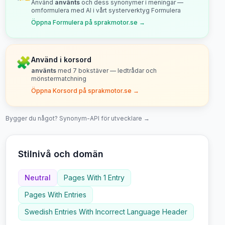
Använd
använts
och dess synonymer i meningar —
omformulera med AI i vårt systerverktyg Formulera
Öppna Formulera på sprakmotor.se →
🧩
Använd i korsord
använts
med
7
bokstäver — ledtrådar och
mönstermatchning
Öppna Korsord på sprakmotor.se →
Bygger du något? Synonym-API för utvecklare →
Stilnivå och domän
Neutral
Pages With 1 Entry
Pages With Entries
Swedish Entries With Incorrect Language Header