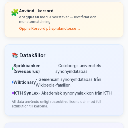
🧩
Använd i korsord
dragqueen
med
9
bokstäver — ledtrådar och
mönstermatchning
Öppna Korsord på sprakmotor.se →
📚 Datakällor
Språkbanken
- Göteborgs universitets
(Swesaurus)
synonymdatabas
- Gemensam synonymdatabas från
Wiktionary
Wikipedia-familjen
KTH SynLex
- Akademisk synonymlexikon från KTH
All data används enligt respektive licens och med full
attribution till källorna.