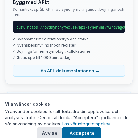
Bygg med API:t
Semantiskt språk-API med synonymer, nyanser, böjningar och
mer.
curl https://ordsynonymer.se/api/synonyms/v2/dragqueen
✓ Synonymer med relationstyp och styrka
✓ Nyansbeskrivningar och register
✓ Böjningsformer, etymologi, kollokationer
✓ Gratis upp till 1 000 anrop/dag
Läs API-dokumentationen →
Tips
Vi använder cookies
Vi använder cookies för att förbättra din upplevelse och
Klicka på ett synonymkort för att se dess synonymer.
analysera trafik. Genom att klicka "Acceptera" godkänner du
Använd nätverksgrafen för att utforska ordrelationer
vår användning av cookies.
Läs vår integritetspolicy
visuellt.
Avvisa
Acceptera