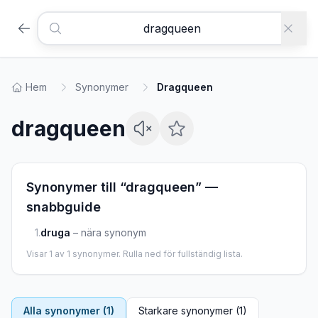
Hem
Synonymer
Dragqueen
dragqueen
Synonymer till “
dragqueen
” —
snabbguide
1
.
druga
–
nära synonym
Visar
1
av
1
synonymer. Rulla ned för fullständig lista.
Alla synonymer (
1
)
Starkare synonymer (
1
)