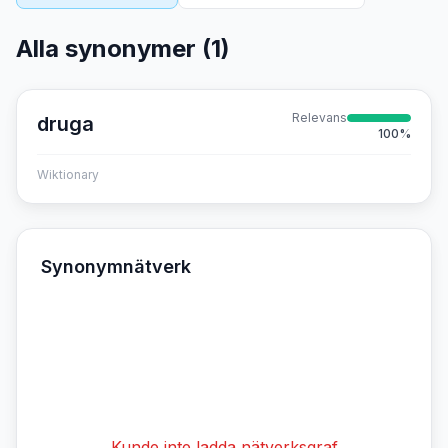
Alla synonymer (
1
)
Relevans
druga
100
%
Wiktionary
Synonymnätverk
Kunde inte ladda nätverksgraf