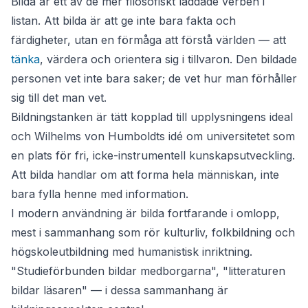
Bilda
är ett av de mer filosofiskt laddade verben i
listan. Att bilda är att ge inte bara fakta och
färdigheter, utan en förmåga att förstå världen — att
tänka
, värdera och orientera sig i tillvaron. Den bildade
personen vet inte bara saker; de vet hur man förhåller
sig till det man vet.
Bildningstanken är tätt kopplad till upplysningens ideal
och Wilhelms von Humboldts idé om universitetet som
en plats för fri, icke-instrumentell kunskapsutveckling.
Att bilda handlar om att forma hela människan, inte
bara fylla henne med information.
I modern användning är
bilda
fortfarande i omlopp,
mest i sammanhang som rör kulturliv, folkbildning och
högskoleutbildning med humanistisk inriktning.
"Studieförbunden bildar medborgarna", "litteraturen
bildar läsaren" — i dessa sammanhang är