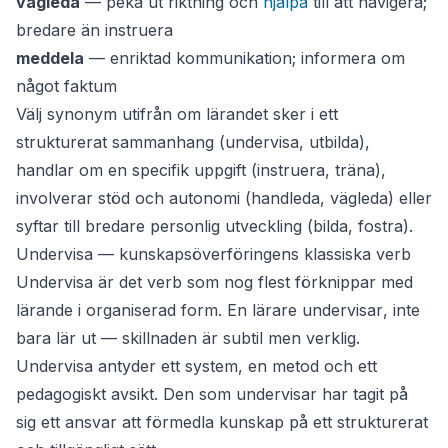
vägleda
— peka ut riktning och
hjälpa
till att navigera;
bredare än instruera
meddela
— enriktad kommunikation; informera om
något faktum
Välj synonym utifrån om lärandet sker i
ett
strukturerat sammanhang
(undervisa, utbilda),
handlar om
en specifik uppgift
(instruera, träna),
involverar
stöd och autonomi
(handleda, vägleda) eller
syftar till
bredare personlig utveckling
(bilda, fostra).
Undervisa — kunskapsöverföringens klassiska verb
Undervisa
är det verb som nog flest förknippar med
lärande i organiserad form. En lärare
undervisar
, inte
bara
lär ut
— skillnaden är subtil men verklig.
Undervisa antyder ett system, en metod och ett
pedagogiskt avsikt. Den som undervisar har tagit på
sig ett ansvar att förmedla kunskap på ett strukturerat