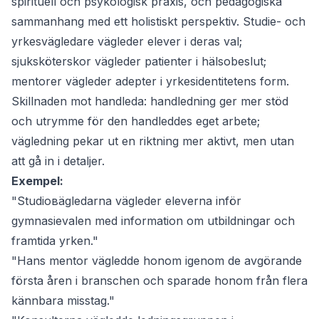
spirituell och psykologisk praxis, och pedagogiska
sammanhang med ett holistiskt perspektiv. Studie- och
yrkesvägledare
vägleder
elever i deras val;
sjuksköterskor
vägleder
patienter i hälsobeslut;
mentorer
vägleder
adepter i yrkesidentitetens form.
Skillnaden mot
handleda
: handledning ger mer stöd
och utrymme för den handleddes eget arbete;
vägledning pekar ut en riktning mer aktivt, men utan
att gå in i detaljer.
Exempel:
"Studiовägledarna vägleder eleverna inför
gymnasievalen med information om utbildningar och
framtida yrken."
"Hans mentor vägledde honom igenom de avgörande
första åren i branschen och sparade honom från flera
kännbara misstag."