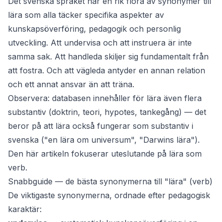
Det svenska språket har en rik flora av synonymer till
lära
som alla täcker specifika aspekter av
kunskapsöverföring, pedagogik och personlig
utveckling. Att
undervisa
och att
instruera
är inte
samma sak. Att
handleda
skiljer sig fundamentalt från
att
fostra
. Och att
vägleda
antyder en annan relation
och ett annat ansvar än att
träna
.
Observera: databasen innehåller för
lära
även flera
substantiv (doktrin, teori, hypotes, tankegång) — det
beror på att
lära
också fungerar som substantiv i
svenska ("en lära om universum", "Darwins lära").
Den här artikeln fokuserar uteslutande på
lära
som
verb.
Snabbguide — de bästa synonymerna till "lära" (verb)
De viktigaste synonymerna, ordnade efter pedagogisk
karaktär: