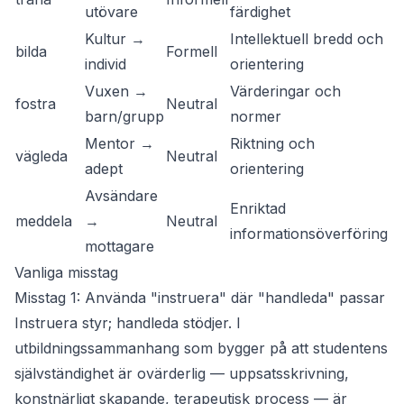
utövare
färdighet
m
Kultur →
Intellektuell bredd och
Fo
bilda
Formell
individ
orientering
h
Vuxen →
Värderingar och
Fa
fostra
Neutral
barn/grupp
normer
s
Mentor →
Riktning och
Ka
vägleda
Neutral
adept
orientering
hä
Avsändare
Enriktad
K
meddela
→
Neutral
informationsöverföring
ad
mottagare
Vanliga misstag
Misstag 1: Använda "instruera" där "handleda" passar
Instruera
styr;
handleda
stödjer. I
utbildningssammanhang som bygger på att studentens
självständighet är ovärderlig — uppsatsskrivning,
konstnärligt skapande, terapeutisk process — är