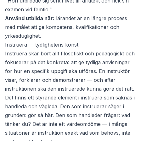
"Hon utbildade sig sent i livet till arkitekt och fick sin
examen vid femtio."
Använd utbilda när:
lärandet är en längre process
med målet att ge kompetens, kvalifikationer och
yrkesduglighet.
Instruera — tydlighetens konst
Instruera
skär bort allt filosofiskt och pedagogiskt och
fokuserar på det konkreta: att ge tydliga anvisningar
för hur en specifik uppgift ska utföras. En instruktör
visar, förklarar och demonstrerar — och efter
instruktionen ska den instruerade kunna göra det rätt.
Det finns ett styrande element i
instruera
som saknas i
handleda
och
vägleda
. Den som instruerar säger i
grunden: gör så här. Den som handleder frågar: vad
tänker du? Det är inte ett värdeomdöme — i många
situationer är instruktion exakt vad som behövs, inte