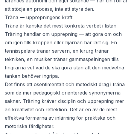
lärandes autonomi och eget sökande — när din roll är
att stödja en process, inte att styra den.
Träna — upprepningens kraft
Träna
är kanske det mest konkreta verbet i listan.
Träning handlar om upprepning — att göra om och
om igen tills kroppen eller hjärnan har lärt sig. En
tennisspelare tränar servern, en kirurg tränar
tekniken, en musiker tränar gammaspelningen tills
fingrarna vet vad de ska göra utan att den medvetna
tanken behöver ingripa.
Det finns ett osentimentalt och metodiskt drag i
träna
som de mer pedagogiskt orienterade synonymerna
saknar. Träning kräver disciplin och upprepning mer
än kreativitet och reflektion. Det är en av de mest
effektiva formerna av inlärning för praktiska och
motoriska färdigheter.