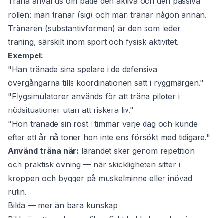
Träna
används om både den aktiva och den passiva
rollen: man
tränar
(sig) och man
tränar
någon annan.
Tränaren (substantivformen) är den som leder
träning, särskilt inom sport och fysisk aktivitet.
Exempel:
"Han tränade sina spelare i de defensiva
övergångarna tills koordinationen satt i ryggmärgen."
"Flygsimulatorer används för att träna piloter i
nödsituationer utan att riskera liv."
"Hon tränade sin röst i timmar varje dag och kunde
efter ett år nå toner hon inte ens försökt med tidigare."
Använd träna när:
lärandet sker genom repetition
och praktisk övning — när skickligheten sitter i
kroppen och bygger på muskelminne eller inövad
rutin.
Bilda — mer än bara kunskap