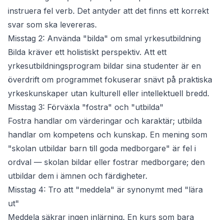
instruera
fel verb. Det antyder att det finns ett korrekt
svar som ska levereras.
Misstag 2: Använda "bilda" om smal yrkesutbildning
Bilda
kräver ett holistiskt perspektiv. Att ett
yrkesutbildningsprogram
bildar
sina studenter är en
överdrift om programmet fokuserar snävt på praktiska
yrkeskunskaper utan kulturell eller intellektuell bredd.
Misstag 3: Förväxla "fostra" och "utbilda"
Fostra
handlar om värderingar och karaktär;
utbilda
handlar om kompetens och kunskap. En mening som
"skolan utbildar barn till goda medborgare" är fel i
ordval — skolan
bildar
eller
fostrar
medborgare; den
utbildar
dem i ämnen och färdigheter.
Misstag 4: Tro att "meddela" är synonymt med "lära
ut"
Meddela säkrar ingen inlärning. En kurs som bara