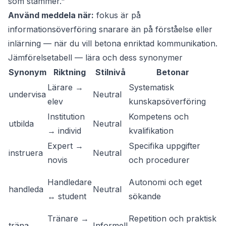
som stämmer."
Använd meddela när:
fokus är på
informationsöverföring snarare än på förståelse eller
inlärning — när du vill betona enriktad kommunikation.
Jämförelsetabell — lära och dess synonymer
Synonym
Riktning
Stilnivå
Betonar
Lärare →
Systematisk
Sk
undervisa
Neutral
elev
kunskapsöverföring
fö
Institution
Kompetens och
Ut
utbilda
Neutral
→ individ
kvalifikation
yr
Expert →
Specifika uppgifter
Te
instruera
Neutral
novis
och procedurer
s
A
Handledare
Autonomi och eget
handleda
Neutral
m
↔ student
sökande
te
Tränare →
Repetition och praktisk
Sp
träna
Informell