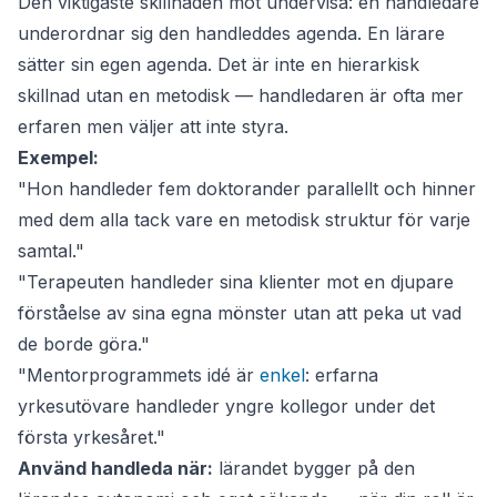
Den viktigaste skillnaden mot
undervisa
: en handledare
underordnar sig den handleddes agenda. En lärare
sätter sin egen agenda. Det är inte en hierarkisk
skillnad utan en metodisk — handledaren är ofta mer
erfaren men väljer att inte styra.
Exempel:
"Hon handleder fem doktorander parallellt och hinner
med dem alla tack vare en metodisk struktur för varje
samtal."
"Terapeuten handleder sina klienter mot en djupare
förståelse av sina egna mönster utan att peka ut vad
de borde göra."
"Mentorprogrammets idé är
enkel
: erfarna
yrkesutövare handleder yngre kollegor under det
första yrkesåret."
Använd handleda när:
lärandet bygger på den