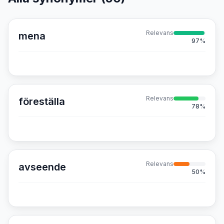
Relevans
mena
97
%
Relevans
föreställa
78
%
Relevans
avseende
50
%