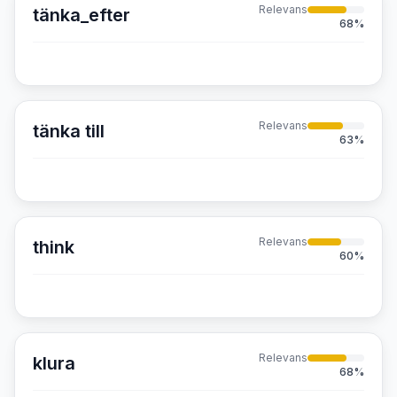
Relevans
tänka_efter
68
%
Relevans
tänka till
63
%
Relevans
think
60
%
Relevans
klura
68
%