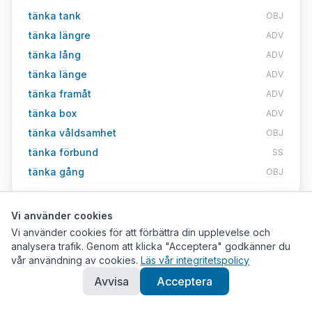
tänka tank
OBJ
tänka längre
ADV
tänka lång
ADV
tänka länge
ADV
tänka framåt
ADV
tänka box
ADV
tänka våldsamhet
OBJ
tänka förbund
SS
tänka gång
OBJ
Vi använder cookies
Vi använder cookies för att förbättra din upplevelse och
Hur hänger
tänka
ihop med andra ord?
analysera trafik. Genom att klicka "Acceptera" godkänner du
Semantiska kopplingar från ordnätet
vår användning av cookies.
Läs vår integritetspolicy
Avvisa
Acceptera
tänka är en typ av prim
↑