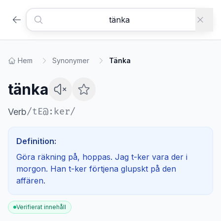
Hem
Synonymer
Tänka
tänka
/
tE@:ker
/
Verb
Definition:
Göra räkning på, hoppas. Jag t-ker vara der i
morgon. Han t-ker förtjena glupskt på den
affären.
Verifierat innehåll