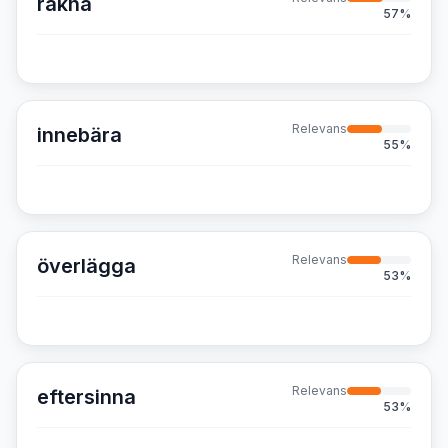
rakna
57
%
Relevans
innebära
55
%
Relevans
överlägga
53
%
Relevans
eftersinna
53
%