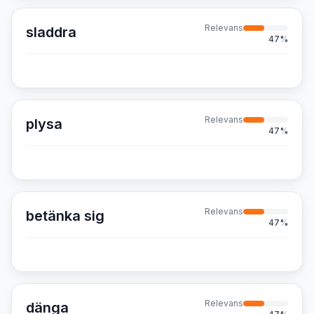
Relevans
sladdra
47
%
Relevans
plysa
47
%
Relevans
betänka sig
47
%
Relevans
dänga