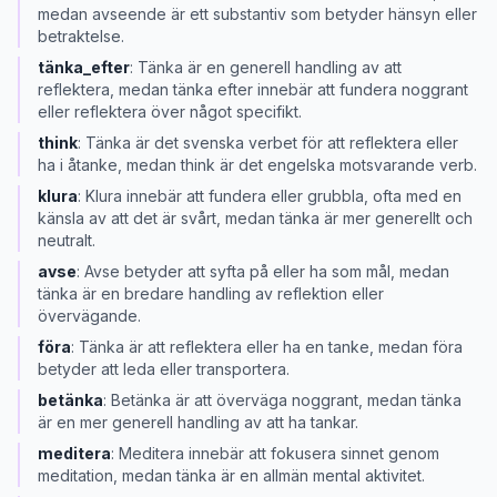
medan avseende är ett substantiv som betyder hänsyn eller
betraktelse.
tänka_efter
:
Tänka är en generell handling av att
reflektera, medan tänka efter innebär att fundera noggrant
eller reflektera över något specifikt.
think
:
Tänka är det svenska verbet för att reflektera eller
ha i åtanke, medan think är det engelska motsvarande verb.
klura
:
Klura innebär att fundera eller grubbla, ofta med en
känsla av att det är svårt, medan tänka är mer generellt och
neutralt.
avse
:
Avse betyder att syfta på eller ha som mål, medan
tänka är en bredare handling av reflektion eller
övervägande.
föra
:
Tänka är att reflektera eller ha en tanke, medan föra
betyder att leda eller transportera.
betänka
:
Betänka är att överväga noggrant, medan tänka
är en mer generell handling av att ha tankar.
meditera
:
Meditera innebär att fokusera sinnet genom
meditation, medan tänka är en allmän mental aktivitet.