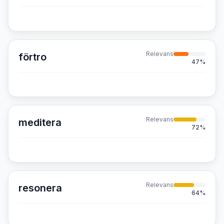
Relevans
förtro
47
%
Relevans
meditera
72
%
Relevans
resonera
64
%