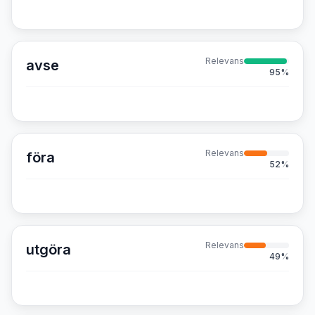
Relevans
avse
95
%
Relevans
föra
52
%
Relevans
utgöra
49
%