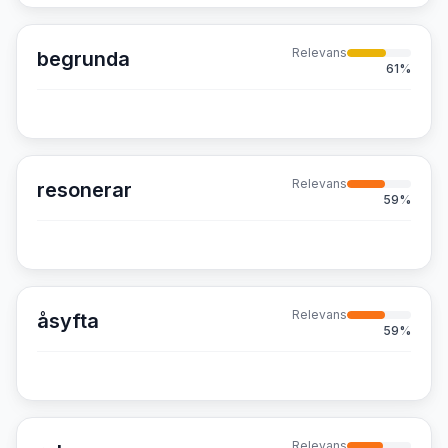
Relevans
begrunda
61
%
Relevans
resonerar
59
%
Relevans
åsyfta
59
%
Relevans