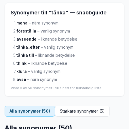
Synonymer till “
tänka
” — snabbguide
1
.
mena
–
nära synonym
2
.
föreställa
–
vanlig synonym
3
.
avseende
–
liknande betydelse
4
.
tänka_efter
–
vanlig synonym
5
.
tänka till
–
liknande betydelse
6
.
think
–
liknande betydelse
7
.
klura
–
vanlig synonym
8
.
avse
–
nära synonym
Visar
8
av
50
synonymer. Rulla ned för fullständig lista.
Alla synonymer (
50
)
Starkare synonymer (
5
)
Alla synonymer (
50
)