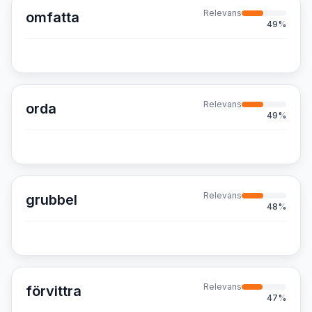
Relevans
omfatta
49
%
Relevans
orda
49
%
Relevans
grubbel
48
%
Relevans
förvittra
47
%