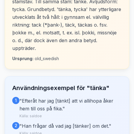
stamstav. Till samma stam: tanke. Avljudsform:
tycka. Grundbetyd. 'tänka, tycka' har ytterligare
utvecklats åt två håll: i gynnsam el. välvillig
riktning: tack (*þank-), täck, täckas o. fsv.
þokke m., el. motsatt, t. ex. isl. þokki, missnöje
o. d., där dock även den andra betyd.
uppträder.
Ursprung:
old_swedish
Användningsexempel för "
tänka
"
1
"
Efteråt har jag [tänkt] att vi allihopa åker
hem till oss på fika.
"
Källa:
saldoe
2
"
Han frågar då vad jag [tänker] om det.
"
Källa:
saldoe