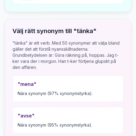
Välj rätt synonym till "
tänka
"
"tänka" är ett verb.
Med
50
synonymer att välja bland
gäller det att förstå nyansskillnaderna.
Grundbetydelsen är:
Göra räkning på, hoppas. Jag t-
ker vara der i morgon. Han t-ker förtjena glupskt på
den affären.
"
mena
"
Nära synonym (97% synonymstyrka).
"
avse
"
Nära synonym (95% synonymstyrka).