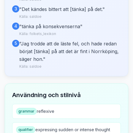
3
"
Det kändes bittert att [tänka] på det.
"
Källa:
saldoe
4
"
tänka på konsekvenserna
"
Källa:
folkets_lexikon
5
"
Jag trodde att de läste fel, och hade redan
börjat [tänka] på att det är fint i Norrköping,
säger hon.
"
Källa:
saldoe
Användning och stilnivå
reflexive
grammar
expressing sudden or intense thought
qualifier