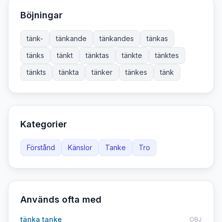
Böjningar
tänk-
tänkande
tänkandes
tänkas
tänks
tänkt
tänktas
tänkte
tänktes
tänkts
tänkta
tänker
tänkes
tänk
Kategorier
Förstånd
Känslor
Tanke
Tro
Används ofta med
tänka tanke
OBJ