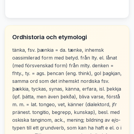
Ordhistoria och etymologi
tänka, fsv. þænkia = da. tænke, inhemsk
oassimilerad form med betyd. från lty. el. lånat
(med försvenskad form) från mlty. denken =
fhty., ty. = ags. þencan (eng. think), gol þagkjan,
samma ord som det inhemskt nordiska fsv.
þækkia, tyckas, synas, känna, erfara, isl. þekkja
(ipf. þátta, men även þekða), bliva varse, förstå
m. m. = lat. tongeo, vet, känner (dialektord, jfr
pränest. tongitio, begrepp, kunskap), besl. med
oskiska tanginom, ack., mening; bildning av ei̯o-
typen till ett grundverb, som kan ha haft e el. o i