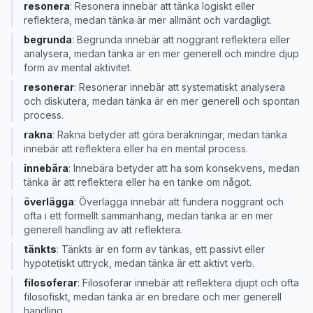
resonera
:
Resonera innebär att tänka logiskt eller
reflektera, medan tänka är mer allmänt och vardagligt.
begrunda
:
Begrunda innebär att noggrant reflektera eller
analysera, medan tänka är en mer generell och mindre djup
form av mental aktivitet.
resonerar
:
Resonerar innebär att systematiskt analysera
och diskutera, medan tänka är en mer generell och spontan
process.
rakna
:
Rakna betyder att göra beräkningar, medan tänka
innebär att reflektera eller ha en mental process.
innebära
:
Innebära betyder att ha som konsekvens, medan
tänka är att reflektera eller ha en tanke om något.
överlägga
:
Överlägga innebär att fundera noggrant och
ofta i ett formellt sammanhang, medan tänka är en mer
generell handling av att reflektera.
tänkts
:
Tänkts är en form av tänkas, ett passivt eller
hypotetiskt uttryck, medan tänka är ett aktivt verb.
filosoferar
:
Filosoferar innebär att reflektera djupt och ofta
filosofiskt, medan tänka är en bredare och mer generell
handling.