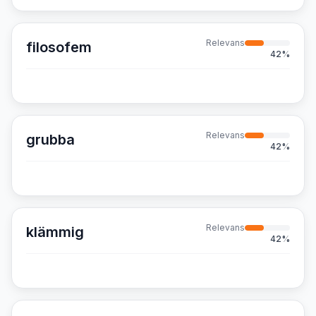
Relevans
filosofem
42
%
Relevans
grubba
42
%
Relevans
klämmig
42
%