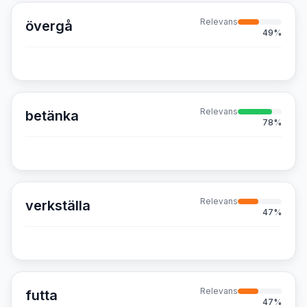
Relevans
övergå
49
%
Relevans
betänka
78
%
Relevans
verkställa
47
%
Relevans
futta
47
%