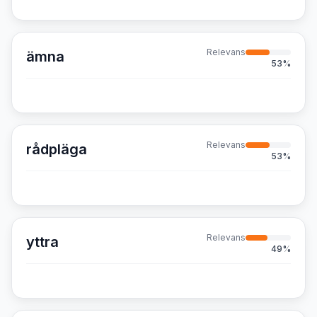
Relevans
ämna
53
%
Relevans
rådpläga
53
%
Relevans
yttra
49
%