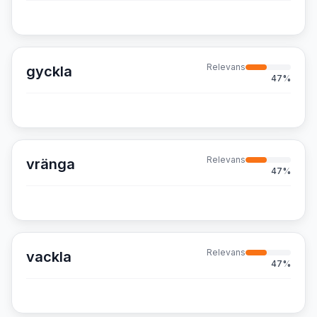
Relevans
gyckla
47
%
Relevans
vränga
47
%
Relevans
vackla
47
%