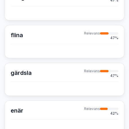
47
%
Relevans
flina
47
%
Relevans
gärdsla
47
%
Relevans
enär
42
%