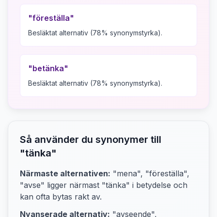
"
föreställa
"
Besläktat alternativ (78% synonymstyrka).
"
betänka
"
Besläktat alternativ (78% synonymstyrka).
Så använder du synonymer till
"
tänka
"
Närmaste alternativen:
"mena", "föreställa",
"avse"
ligger närmast "
tänka
" i betydelse och
kan ofta bytas rakt av.
Nyanserade alternativ:
"avseende",