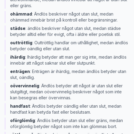
eller gräns.
ohämmad
:
Ändlös beskriver något utan slut, medan
ohämmad innebär brist på kontroll eller begränsningar.
städse
:
ändlös beskriver något utan slut, medan städse
betyder alltid eller för evigt, ofta i äldre eller poetisk stil.
outtröttlig
:
Outtröttlig handlar om uthållighet, medan ändlös
betyder oändlig eller utan slut.
ihärdig
:
Ihärdig betyder att man ger sig inte, medan ändlös
innebär att något saknar slut eller slutpunkt.
enträgen
:
Enträgen är ihärdig, medan ändlös betyder utan
slut, oändlig.
oövervinnelig
:
Ändlös betyder att något är utan slut eller
slutgiltigt, medan oövervinnelig beskriver något som inte
kan besegras eller övervinnas.
handfast
:
Ändlös betyder oändlig eller utan slut, medan
handfast kan betyda fast eller beslutsam.
oförglömlig
:
Ändlös betyder utan slut eller gräns, medan
oförglömlig betyder något som inte kan glömmas bort.