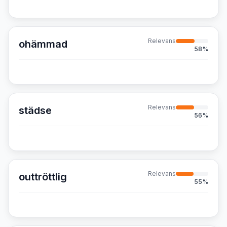
Relevans
ohämmad
58
%
Relevans
städse
56
%
Relevans
outtröttlig
55
%