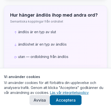
Hur hänger
ändlös
ihop med andra ord?
Semantiska kopplingar från ordnätet
ändlös är en typ av slut
↑
ändlöshet är en typ av ändlös
↓
utan — ordbildning från ändlös
⟳
Ord och begrepp kopplade till
ändlös
→
Vi använder cookies
Vi använder cookies för att förbättra din upplevelse och
analysera trafik. Genom att klicka "Acceptera" godkänner du
vår användning av cookies.
Läs vår integritetspolicy
✍️
Förbättra din text
Avvisa
Acceptera
Använd
ändlös
och dess synonymer i meningar —
omformulera med AI i vårt systerverktyg Formulera
Öppna Formulera på sprakmotor.se →