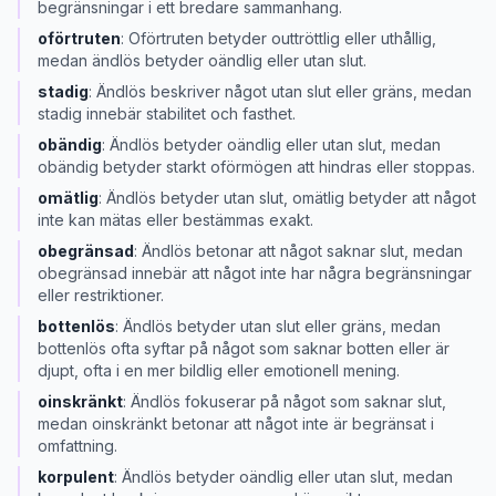
begränsningar i ett bredare sammanhang.
oförtruten
:
Oförtruten betyder outtröttlig eller uthållig,
medan ändlös betyder oändlig eller utan slut.
stadig
:
Ändlös beskriver något utan slut eller gräns, medan
stadig innebär stabilitet och fasthet.
obändig
:
Ändlös betyder oändlig eller utan slut, medan
obändig betyder starkt oförmögen att hindras eller stoppas.
omätlig
:
Ändlös betyder utan slut, omätlig betyder att något
inte kan mätas eller bestämmas exakt.
obegränsad
:
Ändlös betonar att något saknar slut, medan
obegränsad innebär att något inte har några begränsningar
eller restriktioner.
bottenlös
:
Ändlös betyder utan slut eller gräns, medan
bottenlös ofta syftar på något som saknar botten eller är
djupt, ofta i en mer bildlig eller emotionell mening.
oinskränkt
:
Ändlös fokuserar på något som saknar slut,
medan oinskränkt betonar att något inte är begränsat i
omfattning.
korpulent
:
Ändlös betyder oändlig eller utan slut, medan