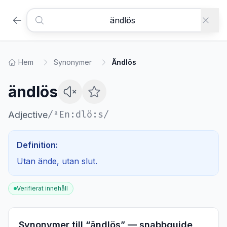
Hem
Synonymer
Ändlös
ändlös
/
²En:dlö:s
/
Adjective
Definition:
Utan ände, utan slut.
Verifierat innehåll
Synonymer till “
ändlös
” — snabbguide