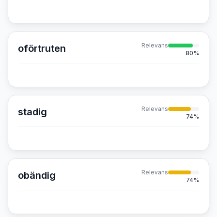
Relevans
oförtruten
80
%
Relevans
stadig
74
%
Relevans
obändig
74
%