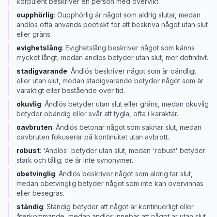
korpulent beskriver en person med övervikt.
oupphörlig
:
Oupphörlig är något som aldrig slutar, medan
ändlös ofta används poetiskt för att beskriva något utan slut
eller gräns.
evighetslång
:
Evighetslång beskriver något som känns
mycket långt, medan ändlös betyder utan slut, mer definitivt.
stadigvarande
:
Ändlös beskriver något som är oändligt
eller utan slut, medan stadigvarande betyder något som är
varaktigt eller bestående över tid.
okuvlig
:
Ändlös betyder utan slut eller gräns, medan okuvlig
betyder obändig eller svår att tygla, ofta i karaktär.
oavbruten
:
Ändlös betonar något som saknar slut, medan
oavbruten fokuserar på kontinuitet utan avbrott.
robust
:
'Ändlös' betyder utan slut, medan 'robust' betyder
stark och tålig; de är inte synonymer.
obetvinglig
:
Ändlös beskriver något som aldrig tar slut,
medan obetvinglig betyder något som inte kan övervinnas
eller besegras.
ständig
:
Ständig betyder att något är kontinuerligt eller
återkommande, medan ändlös innebär att något är utan slut