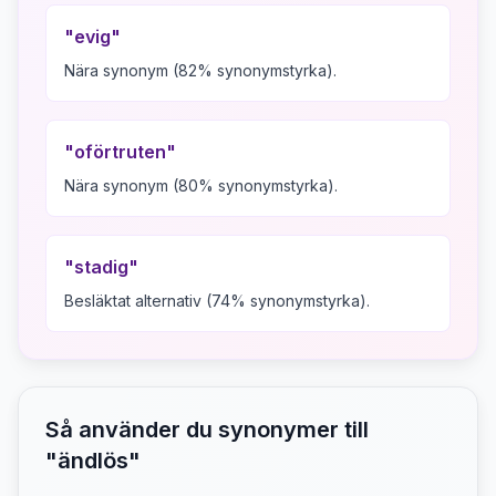
"
evig
"
Nära synonym (82% synonymstyrka).
"
oförtruten
"
Nära synonym (80% synonymstyrka).
"
stadig
"
Besläktat alternativ (74% synonymstyrka).
Så använder du synonymer till
"
ändlös
"