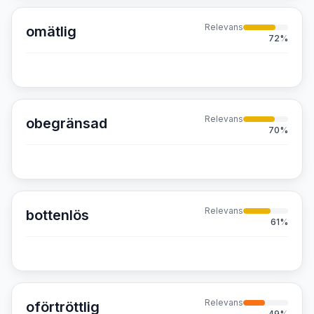
Relevans
omätlig
72
%
Relevans
obegränsad
70
%
Relevans
bottenlös
61
%
Relevans
oförtröttlig
49
%