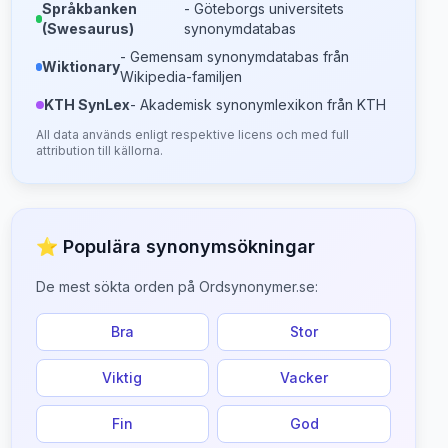
Språkbanken
- Göteborgs universitets
(Swesaurus)
synonymdatabas
- Gemensam synonymdatabas från
Wiktionary
Wikipedia-familjen
KTH SynLex
- Akademisk synonymlexikon från KTH
All data används enligt respektive licens och med full
attribution till källorna.
⭐ Populära synonymsökningar
De mest sökta orden på Ordsynonymer.se:
Bra
Stor
Viktig
Vacker
Fin
God