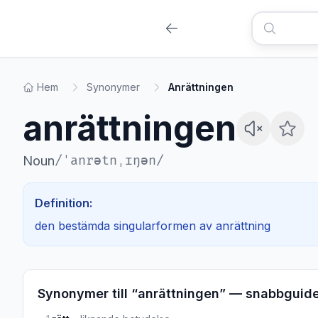
Hem
Synonymer
Anrättningen
anrättningen
/
ˈanrətnˌɪŋən
/
Noun
Definition:
den bestämda singularformen av anrättning
Synonymer till “
anrättningen
” — snabbguid