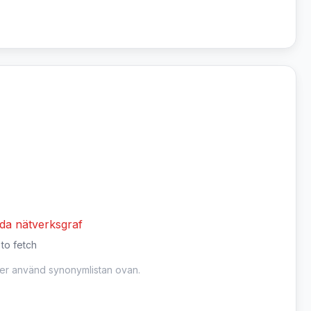
dda nätverksgraf
 to fetch
ler använd synonymlistan ovan.