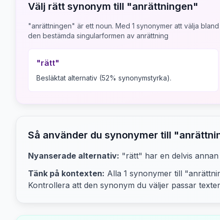
Välj rätt synonym till "
anrättningen
"
"anrättningen" är ett noun.
Med
1
synonymer att välja bland 
den bestämda singularformen av anrättning
"
rätt
"
Besläktat alternativ (52% synonymstyrka).
Så använder du synonymer till "
anrättni
Nyanserade alternativ:
"rätt"
har en delvis annan k
Tänk på kontexten:
Alla
1
synonymer till "
anrättni
Kontrollera att den synonym du väljer passar texte