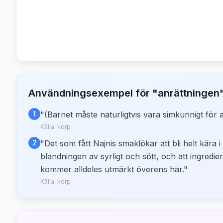
Användningsexempel för "
anrättningen
1
"
(Barnet måste naturligtvis vara simkunnigt för a
Källa:
korp
2
"
Det som fått Najnis smaklökar att bli helt kära i
blandningen av syrligt och sött, och att ingredie
kommer alldeles utmärkt överens här.
"
Källa:
korp