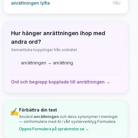
anrättningen lyfta
OBJ
Hur hänger
anrättningen
ihop med
andra ord?
Semantiska kopplingar från ordnätet
anrättningen → anrättning
·
Ord och begrepp kopplade till
anrättningen
→
✍️
Förbättra din text
Använd
anrättningen
och dess synonymer i meningar
— omformulera med AI i vårt systerverktyg Formulera
Öppna Formulera på sprakmotor.se →