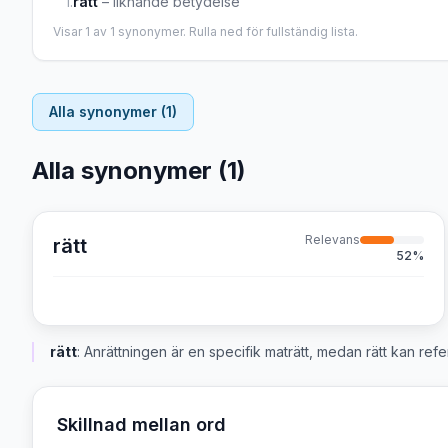
1
.
rätt
–
liknande betydelse
Visar
1
av
1
synonymer. Rulla ned för fullständig lista.
Alla synonymer (
1
)
Alla synonymer (
1
)
Relevans
rätt
52
%
rätt
:
Anrättningen är en specifik maträtt, medan rätt kan referer
Skillnad mellan ord