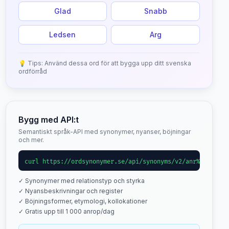
Glad
Snabb
Ledsen
Arg
💡 Tips: Använd dessa ord för att bygga upp ditt svenska
ordförråd
Bygg med API:t
Semantiskt språk-API med synonymer, nyanser, böjningar
och mer.
curl https://ordsynonymer.se/api/synonyms/v2/anr%C3%A4ttn
✓ Synonymer med relationstyp och styrka
✓ Nyansbeskrivningar och register
✓ Böjningsformer, etymologi, kollokationer
✓ Gratis upp till 1 000 anrop/dag