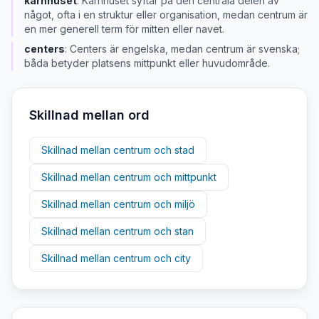
kärnhuset
:
Kärnhuset syftar på den centrala delen av
något, ofta i en struktur eller organisation, medan centrum är
en mer generell term för mitten eller navet.
centers
:
Centers är engelska, medan centrum är svenska;
båda betyder platsens mittpunkt eller huvudområde.
Skillnad mellan ord
Skillnad mellan
centrum
och
stad
Skillnad mellan
centrum
och
mittpunkt
Skillnad mellan
centrum
och
miljö
Skillnad mellan
centrum
och
stan
Skillnad mellan
centrum
och
city