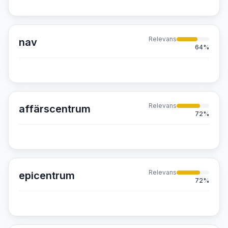
Relevans
nav
64
%
Relevans
affärscentrum
72
%
Relevans
epicentrum
72
%