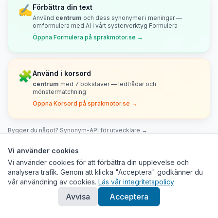
✍️
Förbättra din text
Använd
centrum
och dess synonymer i meningar —
omformulera med AI i vårt systerverktyg Formulera
Öppna Formulera på sprakmotor.se →
🧩
Använd i korsord
centrum
med
7
bokstäver — ledtrådar och
mönstermatchning
Öppna Korsord på sprakmotor.se →
Bygger du något? Synonym-API för utvecklare →
Vi använder cookies
Vi använder cookies för att förbättra din upplevelse och
Stilnivå och domän
analysera trafik. Genom att klicka "Acceptera" godkänner du
vår användning av cookies.
Läs vår integritetspolicy
Neutral
Middle
Avvisa
Acceptera