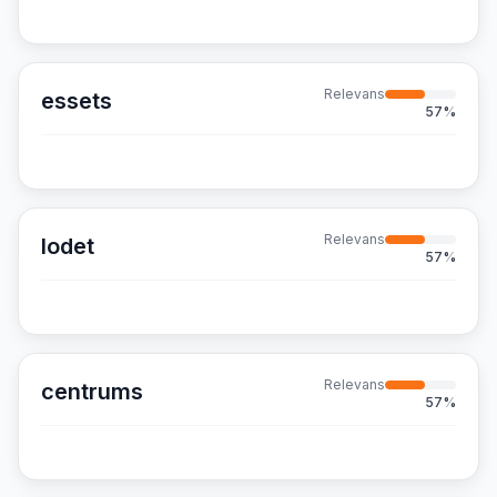
Relevans
essets
57
%
Relevans
lodet
57
%
Relevans
centrums
57
%