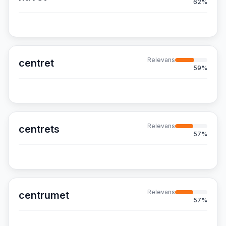
62
%
Relevans
centret
59
%
Relevans
centrets
57
%
Relevans
centrumet
57
%