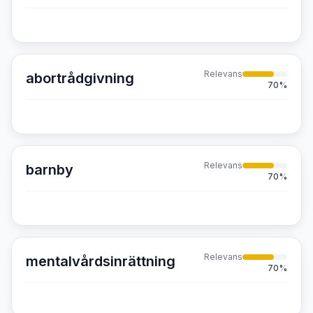
Relevans
abortrådgivning
70
%
Relevans
barnby
70
%
Relevans
mentalvårdsinrättning
70
%