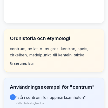
Ordhistoria och etymologi
centrum, av lat. =, av grek. kéntron, spets,
cirkelben, medelpunkt, till kenteĩn, sticka.
Ursprung:
latin
Användningsexempel för "
centrum
"
1
"
stå i centrum för uppmärksamheten
"
Källa:
folkets_lexikon