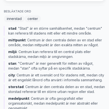
BESLÄKTADE ORD
innerstad
center
stad
:
"Stad" är en större samhällsenhet, medan "centrum"
kan referera till stadens mitt eller ett mindre område.
mittpunkt
:
Centrum är den centrala delen av en stad eller
område, medan mittpunkt är den exakta mitten av något.
miljö
:
Centrum kan referera till en central plats eller
stadskärna, medan miljö är omgivningen.
stan
:
"Centrum" är mer generellt för mitten av något,
medan "stan" ofta syftar på en specifik stadskärna.
city
:
Centrum är ett svenskt ord för stadens mitt, medan city
är ett engelskt lånord ofta använt i informella sammanhang.
storstad
:
Centrum är den centrala delen av en stad, medan
storstad refererar till en större urban region eller stad.
medelpunkt
:
Centrum är ofta geografiskt eller
organisatoriskt, medan medelpunkt är mer abstrakt eller
geometriskt.