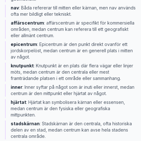
nav
:
Båda refererar till mitten eller kärnan, men nav används
ofta mer bildligt eller tekniskt.
affärscentrum
:
affärscentrum är specifikt för kommersiella
områden, medan centrum kan referera till ett geografiskt
eller allmänt centrum.
epicentrum
:
Epicentrum är den punkt direkt ovanför ett
jordskorpelöst, medan centrum är en generell plats i mitten
av något.
knutpunkt
:
Knutpunkt är en plats där flera vägar eller linjer
möts, medan centrum är den centrala eller mest
framträdande platsen i ett område eller sammanhang.
inner
:
Inner syftar på något som är inuti eller innerst, medan
centrum är den mittpunkt eller hjärtat av något.
hjärtat
:
Hjärtat kan symbolisera kärnan eller essensen,
medan centrum är den fysiska eller geografiska
mittpunkten.
stadskärnan
:
Stadskärnan är den centrala, ofta historiska
delen av en stad, medan centrum kan avse hela stadens
centrala område.