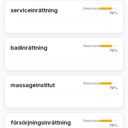
Relevans
serviceinrättning
70
%
Relevans
badinrättning
70
%
Relevans
massageinstitut
70
%
Relevans
försörjningsinrättning
70
%