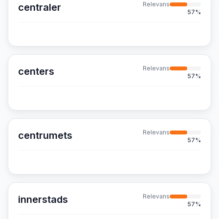
Relevans
centraler
57
%
Relevans
centers
57
%
Relevans
centrumets
57
%
Relevans
innerstads
57
%