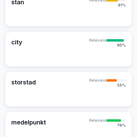
Relevans
stan
61
%
Relevans
city
90
%
Relevans
storstad
55
%
Relevans
medelpunkt
76
%