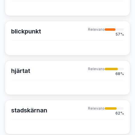
Relevans
blickpunkt
57
%
Relevans
hjärtat
68
%
Relevans
stadskärnan
62
%