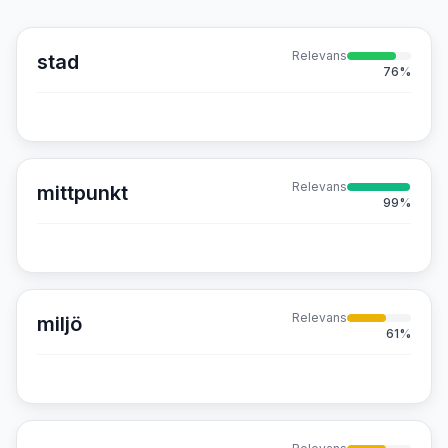
Relevans
stad
76
%
Relevans
mittpunkt
99
%
Relevans
miljö
61
%