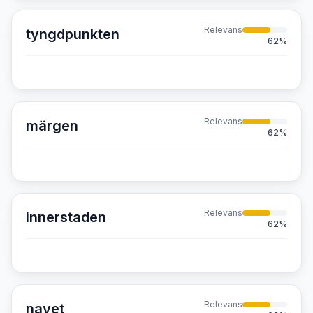
Relevans
tyngdpunkten
62
%
Relevans
märgen
62
%
Relevans
innerstaden
62
%
Relevans
navet