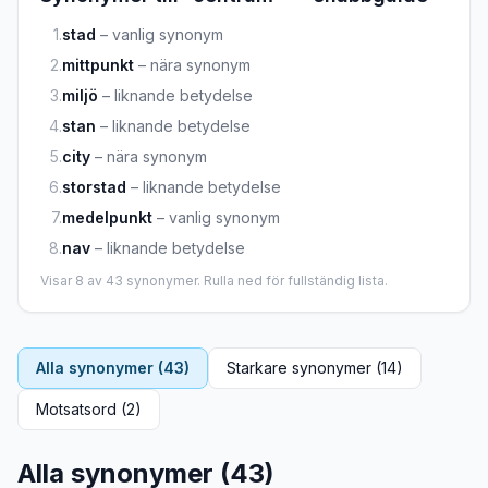
1
.
stad
–
vanlig synonym
2
.
mittpunkt
–
nära synonym
3
.
miljö
–
liknande betydelse
4
.
stan
–
liknande betydelse
5
.
city
–
nära synonym
6
.
storstad
–
liknande betydelse
7
.
medelpunkt
–
vanlig synonym
8
.
nav
–
liknande betydelse
Visar
8
av
43
synonymer. Rulla ned för fullständig lista.
Alla synonymer (
43
)
Starkare synonymer (
14
)
Motsatsord (
2
)
Alla synonymer (
43
)