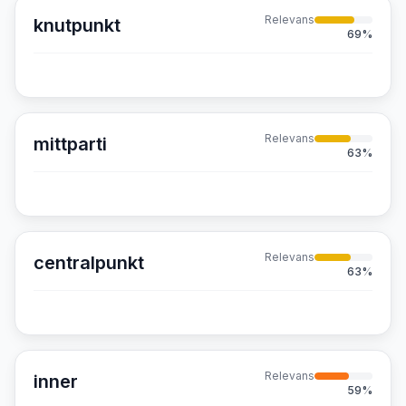
Relevans
knutpunkt
69
%
Relevans
mittparti
63
%
Relevans
centralpunkt
63
%
Relevans
inner
59
%