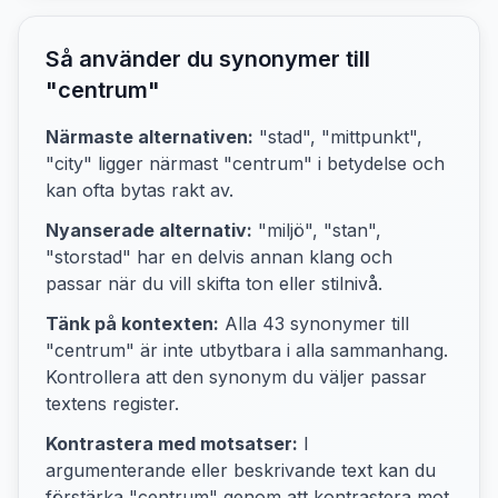
Så använder du synonymer till
"
centrum
"
Närmaste alternativen:
"stad", "mittpunkt",
"city"
ligger närmast "
centrum
" i betydelse och
kan ofta bytas rakt av.
Nyanserade alternativ:
"miljö", "stan",
"storstad"
har en delvis annan klang och
passar när du vill skifta ton eller stilnivå.
Tänk på kontexten:
Alla
43
synonymer till
"
centrum
" är inte utbytbara i alla sammanhang.
Kontrollera att den synonym du väljer passar
textens
register.
Kontrastera med motsatser:
I
argumenterande eller beskrivande text kan du
förstärka "
centrum
" genom att kontrastera mot