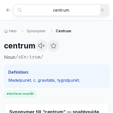
Hem
Synonymer
Centrum
centrum
/
sEn:trum
/
Noun
Definition:
Medelpunkt. c. gravitatis, tygndpunkt.
Verifierat innehåll
Synonymer till “
centrum
” — snabbguide