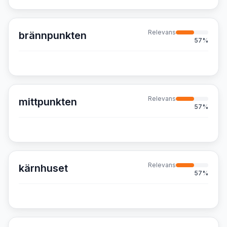
Relevans
brännpunkten
57
%
Relevans
mittpunkten
57
%
Relevans
kärnhuset
57
%