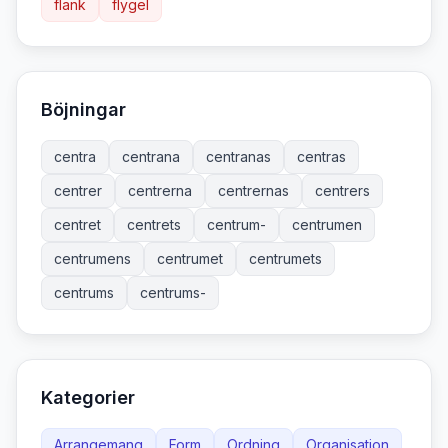
flank
flygel
Böjningar
centra
centrana
centranas
centras
centrer
centrerna
centrernas
centrers
centret
centrets
centrum-
centrumen
centrumens
centrumet
centrumets
centrums
centrums-
Kategorier
Arrangemang
Form
Ordning
Organisation