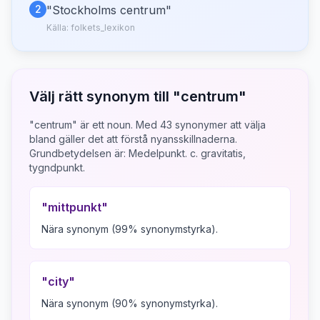
2
"
Stockholms centrum
"
Källa:
folkets_lexikon
Välj rätt synonym till "
centrum
"
"centrum" är ett noun.
Med
43
synonymer att välja
bland gäller det att förstå nyansskillnaderna.
Grundbetydelsen är:
Medelpunkt. c. gravitatis,
tygndpunkt.
"
mittpunkt
"
Nära synonym (99% synonymstyrka).
"
city
"
Nära synonym (90% synonymstyrka).