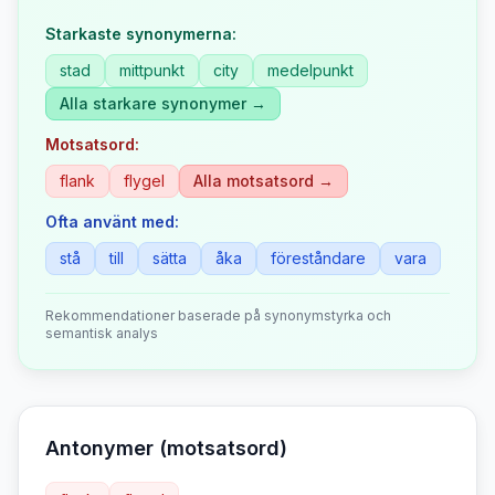
Starkaste synonymerna:
stad
mittpunkt
city
medelpunkt
Alla starkare synonymer →
Motsatsord:
flank
flygel
Alla motsatsord →
Ofta använt med:
stå
till
sätta
åka
föreståndare
vara
Rekommendationer baserade på synonymstyrka och
semantisk analys
Antonymer (motsatsord)