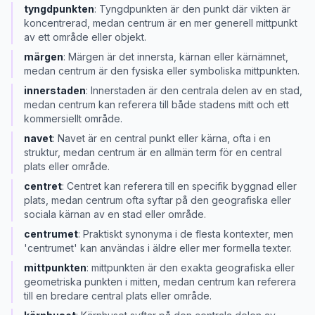
tyngdpunkten
:
Tyngdpunkten är den punkt där vikten är
koncentrerad, medan centrum är en mer generell mittpunkt
av ett område eller objekt.
märgen
:
Märgen är det innersta, kärnan eller kärnämnet,
medan centrum är den fysiska eller symboliska mittpunkten.
innerstaden
:
Innerstaden är den centrala delen av en stad,
medan centrum kan referera till både stadens mitt och ett
kommersiellt område.
navet
:
Navet är en central punkt eller kärna, ofta i en
struktur, medan centrum är en allmän term för en central
plats eller område.
centret
:
Centret kan referera till en specifik byggnad eller
plats, medan centrum ofta syftar på den geografiska eller
sociala kärnan av en stad eller område.
centrumet
:
Praktiskt synonyma i de flesta kontexter, men
'centrumet' kan användas i äldre eller mer formella texter.
mittpunkten
:
mittpunkten är den exakta geografiska eller
geometriska punkten i mitten, medan centrum kan referera
till en bredare central plats eller område.