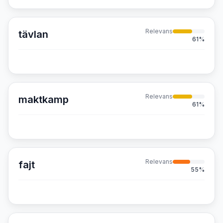
Relevans
tävlan
61
%
Relevans
maktkamp
61
%
Relevans
fajt
55
%