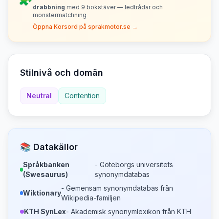
drabbning
med
9
bokstäver — ledtrådar och
mönstermatchning
Öppna Korsord på sprakmotor.se →
Stilnivå och domän
Neutral
Contention
📚 Datakällor
Språkbanken
- Göteborgs universitets
(Swesaurus)
synonymdatabas
- Gemensam synonymdatabas från
Wiktionary
Wikipedia-familjen
KTH SynLex
- Akademisk synonymlexikon från KTH