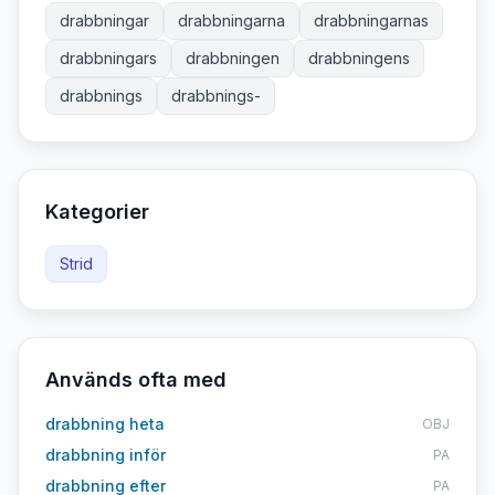
drabbningar
drabbningarna
drabbningarnas
drabbningars
drabbningen
drabbningens
drabbnings
drabbnings-
Kategorier
Strid
Används ofta med
drabbning heta
OBJ
drabbning inför
PA
drabbning efter
PA