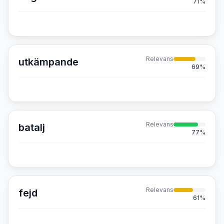
71
%
Relevans
utkämpande
69
%
Relevans
batalj
77
%
Relevans
fejd
61
%