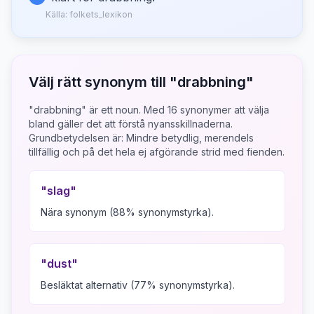
Källa:
folkets_lexikon
Välj rätt synonym till "
drabbning
"
"drabbning" är ett noun.
Med
16
synonymer att välja
bland gäller det att förstå nyansskillnaderna.
Grundbetydelsen är:
Mindre betydlig, merendels
tillfällig och på det hela ej afgörande strid med fienden.
"
slag
"
Nära synonym (88% synonymstyrka).
"
dust
"
Besläktat alternativ (77% synonymstyrka).