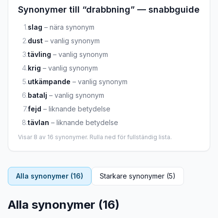
Synonymer till “
drabbning
” — snabbguide
1
.
slag
–
nära synonym
2
.
dust
–
vanlig synonym
3
.
tävling
–
vanlig synonym
4
.
krig
–
vanlig synonym
5
.
utkämpande
–
vanlig synonym
6
.
batalj
–
vanlig synonym
7
.
fejd
–
liknande betydelse
8
.
tävlan
–
liknande betydelse
Visar
8
av
16
synonymer. Rulla ned för fullständig lista.
Alla synonymer (
16
)
Starkare synonymer (
5
)
Alla synonymer (
16
)