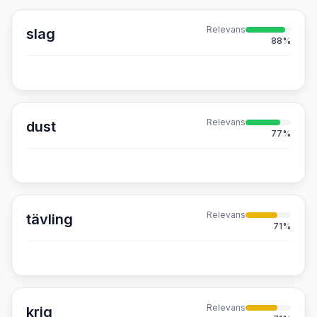
Relevans
slag
88
%
Relevans
dust
77
%
Relevans
tävling
71
%
Relevans
krig