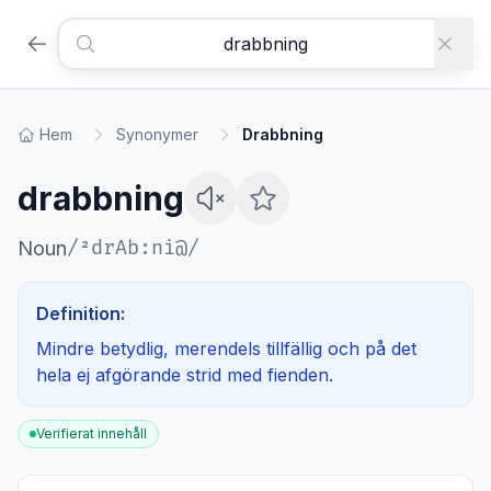
Hem
Synonymer
Drabbning
drabbning
/
²drAb:ni@
/
Noun
Definition:
Mindre betydlig, merendels tillfällig och på det
hela ej afgörande strid med fienden.
Verifierat innehåll