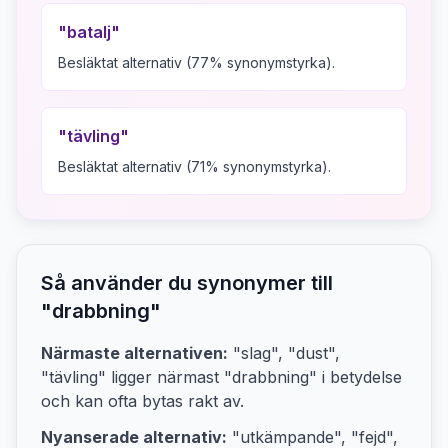
"
batalj
"
Besläktat alternativ (77% synonymstyrka).
"
tävling
"
Besläktat alternativ (71% synonymstyrka).
Så använder du synonymer till
"
drabbning
"
Närmaste alternativen:
"slag", "dust",
"tävling"
ligger närmast "
drabbning
" i betydelse
och kan ofta bytas rakt av.
Nyanserade alternativ:
"utkämpande", "fejd",