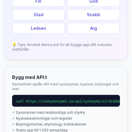
Fin
God
Glad
Snabb
Ledsen
Arg
💡 Tips: Använd dessa ord för att bygga upp ditt svenska
ordförråd
Bygg med API:t
Semantiskt språk-API med synonymer, nyanser, böjningar och
mer.
curl https://ordsynonymer.se/api/synonyms/v2/drabbning
✓ Synonymer med relationstyp och styrka
✓ Nyansbeskrivningar och register
✓ Böjningsformer, etymologi, kollokationer
✓ Gratis upp till 1 000 anrop/dag