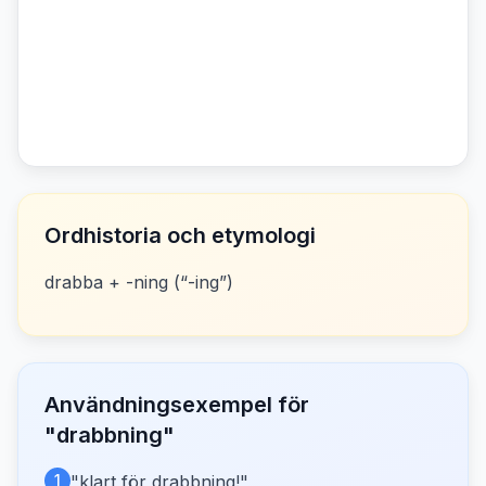
Ordhistoria och etymologi
drabba + -ning (“-ing”)
Användningsexempel för
"
drabbning
"
1
"
klart för drabbning!
"