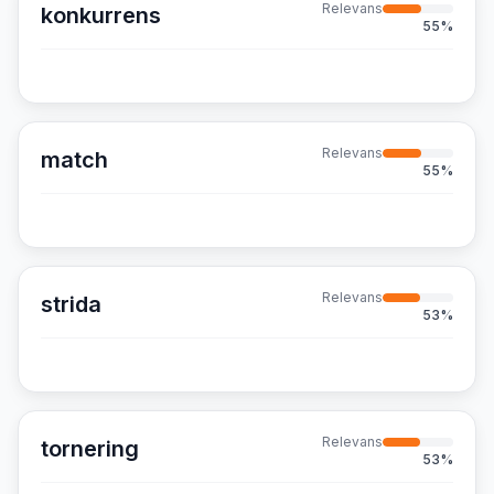
Relevans
konkurrens
55
%
Relevans
match
55
%
Relevans
strida
53
%
Relevans
tornering
53
%