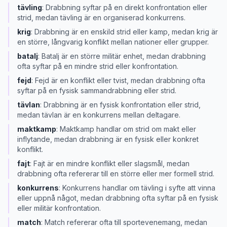
tävling
:
Drabbning syftar på en direkt konfrontation eller
strid, medan tävling är en organiserad konkurrens.
krig
:
Drabbning är en enskild strid eller kamp, medan krig är
en större, långvarig konflikt mellan nationer eller grupper.
batalj
:
Batalj är en större militär enhet, medan drabbning
ofta syftar på en mindre strid eller konfrontation.
fejd
:
Fejd är en konflikt eller tvist, medan drabbning ofta
syftar på en fysisk sammandrabbning eller strid.
tävlan
:
Drabbning är en fysisk konfrontation eller strid,
medan tävlan är en konkurrens mellan deltagare.
maktkamp
:
Maktkamp handlar om strid om makt eller
inflytande, medan drabbning är en fysisk eller konkret
konflikt.
fajt
:
Fajt är en mindre konflikt eller slagsmål, medan
drabbning ofta refererar till en större eller mer formell strid.
konkurrens
:
Konkurrens handlar om tävling i syfte att vinna
eller uppnå något, medan drabbning ofta syftar på en fysisk
eller militär konfrontation.
match
:
Match refererar ofta till sportevenemang, medan