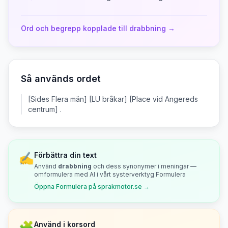
Ord och begrepp kopplade till
drabbning
→
Så används ordet
[Sides Flera män] [LU bråkar] [Place vid Angereds
centrum] .
✍️
Förbättra din text
Använd
drabbning
och dess synonymer i meningar —
omformulera med AI i vårt systerverktyg Formulera
Öppna Formulera på sprakmotor.se →
🧩
Använd i korsord