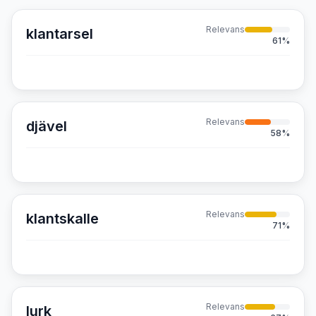
Relevans
klantarsel
61
%
Relevans
djävel
58
%
Relevans
klantskalle
71
%
Relevans
lurk