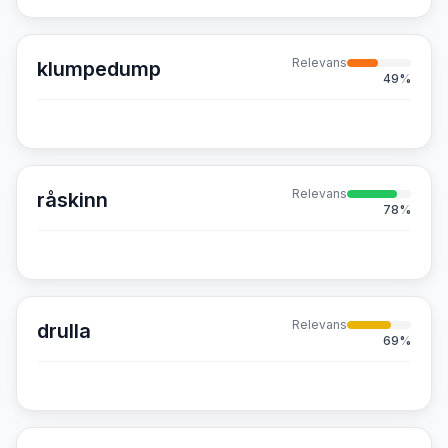
Relevans
klumpedump
49
%
Relevans
råskinn
78
%
Relevans
drulla
69
%