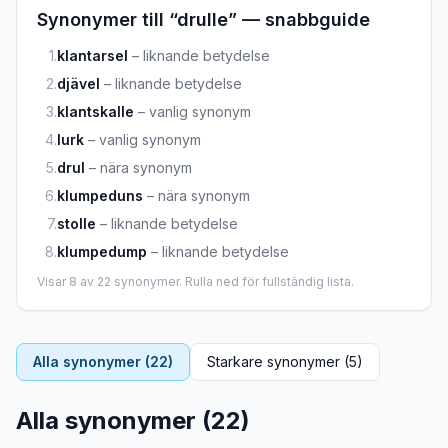
Synonymer till “
drulle
” — snabbguide
1
.
klantarsel
–
liknande betydelse
2
.
djävel
–
liknande betydelse
3
.
klantskalle
–
vanlig synonym
4
.
lurk
–
vanlig synonym
5
.
drul
–
nära synonym
6
.
klumpeduns
–
nära synonym
7
.
stolle
–
liknande betydelse
8
.
klumpedump
–
liknande betydelse
Visar
8
av
22
synonymer. Rulla ned för fullständig lista.
Alla synonymer (
22
)
Starkare synonymer (
5
)
Alla synonymer (
22
)