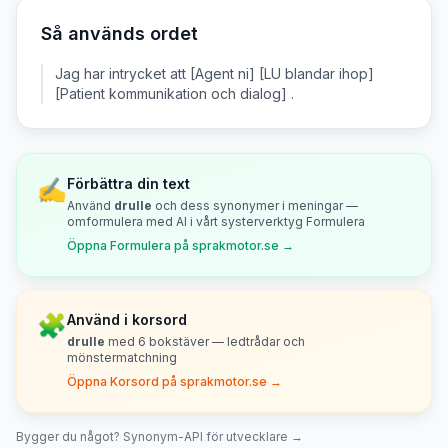
Så används ordet
Jag har intrycket att [Agent ni] [LU blandar ihop]
[Patient kommunikation och dialog] .
✍️
Förbättra din text
Använd
drulle
och dess synonymer i meningar —
omformulera med AI i vårt systerverktyg Formulera
Öppna Formulera på sprakmotor.se →
🧩
Använd i korsord
drulle
med
6
bokstäver — ledtrådar och
mönstermatchning
Öppna Korsord på sprakmotor.se →
Bygger du något? Synonym-API för utvecklare →