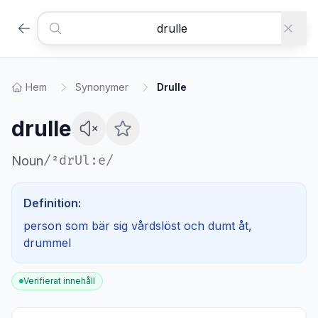
Hem
Synonymer
Drulle
drulle
/
²drUl:e
/
Noun
Definition:
person som bär sig vårdslöst och dumt åt,
drummel
Verifierat innehåll