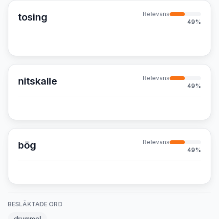
Relevans
tosing
49
%
Relevans
nitskalle
49
%
Relevans
bög
49
%
BESLÄKTADE ORD
drummel