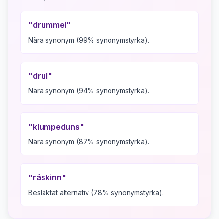
"
drummel
"
Nära synonym (99% synonymstyrka).
"
drul
"
Nära synonym (94% synonymstyrka).
"
klumpeduns
"
Nära synonym (87% synonymstyrka).
"
råskinn
"
Besläktat alternativ (78% synonymstyrka).