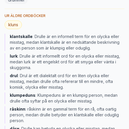
UR ÄLDRE ORDBÖCKER
kluns
klantskalle
:
Drulle är en informell term för en olycka eller
misstag, medan klantskalle är en nedsättande beskrivning
av en person som är klumpig eller oduglig.
lurk
:
Drulle är ett informellt ord för en olycka eller misstag,
medan lurk är ett engelskt ord för att smyga eller vänta i
skuggorna.
drul
:
Drul är ett dialektalt ord för en liten olycka eller
misstag, medan drulle ofta refererar till en mindre, ofta
komisk, olycka eller misstag.
klumpeduns
:
Klumpeduns är en klumpig person, medan
drulle ofta syftar på en olycka eller misstag.
råskinn
:
råskinn är en gammal term för en rå, ofta oartig
person, medan drulle betyder en klantskalle eller oduglig
person.
dåre
:
Drulle kan betyda en olycka eller misstag, medan