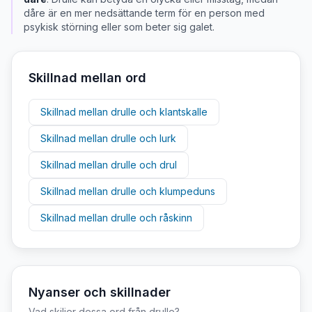
dåre är en mer nedsättande term för en person med
psykisk störning eller som beter sig galet.
Skillnad mellan ord
Skillnad mellan
drulle
och
klantskalle
Skillnad mellan
drulle
och
lurk
Skillnad mellan
drulle
och
drul
Skillnad mellan
drulle
och
klumpeduns
Skillnad mellan
drulle
och
råskinn
Nyanser och skillnader
Vad skiljer dessa ord från
drulle
?