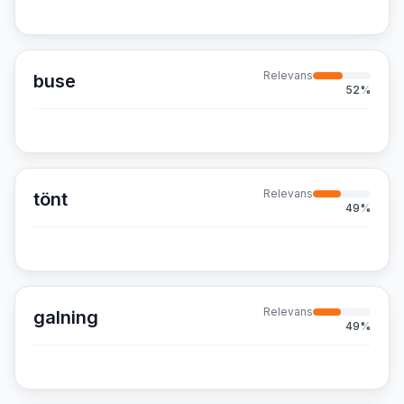
Relevans
buse
52
%
Relevans
tönt
49
%
Relevans
galning
49
%