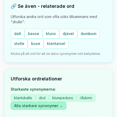
🔗 Se även - relaterade ord
Utforska andra ord som ofta söks tillsammans med
"
drulle
":
dalt
basse
kluns
djävel
dumbom
stolle
buse
klantarsel
Klicka på ett ord för att se dess synonymer och betydelse.
Utforska ordrelationer
Starkaste synonymerna:
klantskalle
drul
klumpeduns
råskinn
Alla starkare synonymer →