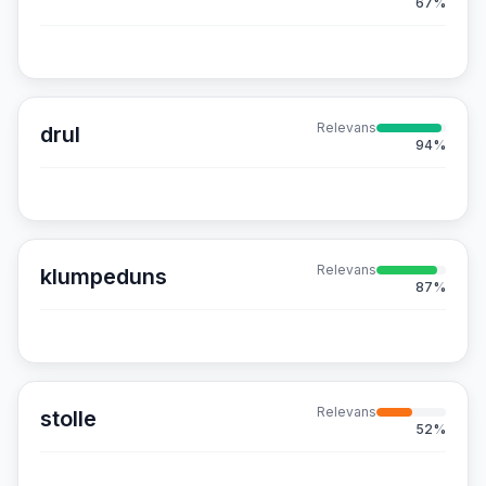
67
%
Relevans
drul
94
%
Relevans
klumpeduns
87
%
Relevans
stolle
52
%