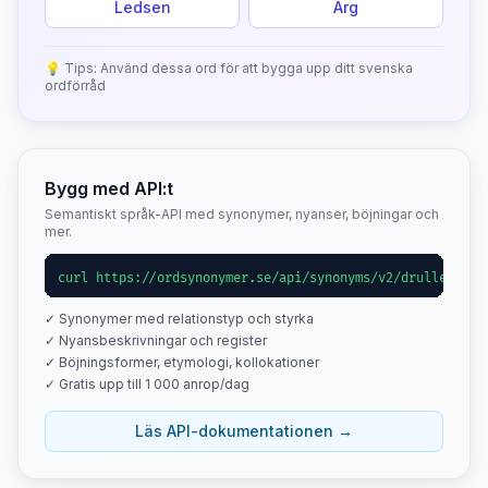
Ledsen
Arg
💡 Tips: Använd dessa ord för att bygga upp ditt svenska
ordförråd
Bygg med API:t
Semantiskt språk-API med synonymer, nyanser, böjningar och
mer.
curl https://ordsynonymer.se/api/synonyms/v2/drulle
✓ Synonymer med relationstyp och styrka
✓ Nyansbeskrivningar och register
✓ Böjningsformer, etymologi, kollokationer
✓ Gratis upp till 1 000 anrop/dag
Läs API-dokumentationen →