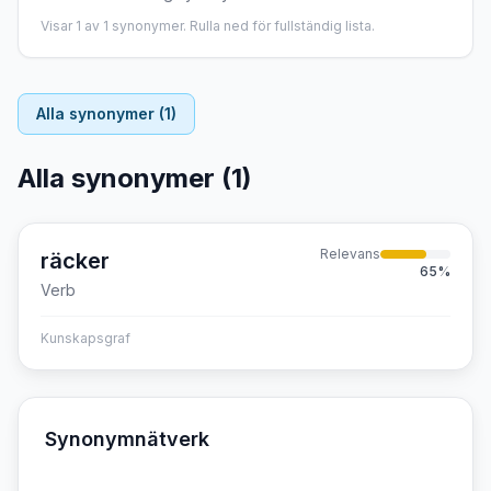
Visar
1
av
1
synonymer. Rulla ned för fullständig lista.
Alla synonymer (
1
)
Alla synonymer (
1
)
Relevans
räcker
65
%
Verb
Kunskapsgraf
Synonymnätverk