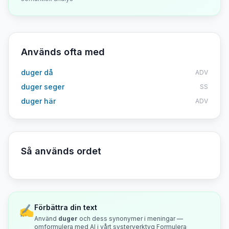
Används ofta med
duger då
ADV
duger seger
SS
duger här
ADV
Så används ordet
✍️
Förbättra din text
Använd
duger
och dess synonymer i meningar —
omformulera med AI i vårt systerverktyg Formulera