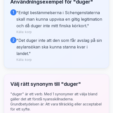
Användningsexempel för "
duger
"
1
"
Enligt bestämmelserna i Schengenstaterna
skall man kunna uppvisa en giltig legitimation
och då duger inte mitt finska körkort.
"
Källa:
korp
2
"
Det duger inte att den som får avslag på sin
asylansökan ska kunna stanna kvar i
landet.
"
Källa:
korp
Välj rätt synonym till "
duger
"
"duger" är ett verb.
Med
1
synonymer att välja bland
gäller det att förstå nyansskillnaderna.
Grundbetydelsen är:
Att vara tillräcklig eller acceptabel
för ett syfte.