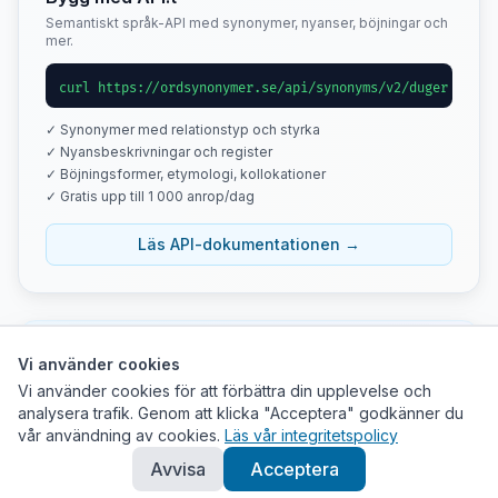
Semantiskt språk-API med synonymer, nyanser, böjningar och
mer.
curl https://ordsynonymer.se/api/synonyms/v2/duger
✓ Synonymer med relationstyp och styrka
✓ Nyansbeskrivningar och register
✓ Böjningsformer, etymologi, kollokationer
✓ Gratis upp till 1 000 anrop/dag
Läs API-dokumentationen →
Tips
Vi använder cookies
Vi använder cookies för att förbättra din upplevelse och
Klicka på ett synonymkort för att se dess synonymer.
analysera trafik. Genom att klicka "Acceptera" godkänner du
Använd nätverksgrafen för att utforska ordrelationer
vår användning av cookies.
Läs vår integritetspolicy
visuellt.
Avvisa
Acceptera