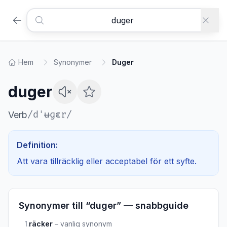
Hem
Synonymer
Duger
duger
/
dˈʉɡɛr
/
Verb
Definition:
Att vara tillräcklig eller acceptabel för ett syfte.
Synonymer till “
duger
” — snabbguide
1
.
räcker
–
vanlig synonym