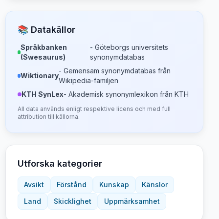
📚 Datakällor
Språkbanken
- Göteborgs universitets
(Swesaurus)
synonymdatabas
- Gemensam synonymdatabas från
Wiktionary
Wikipedia-familjen
KTH SynLex
- Akademisk synonymlexikon från KTH
All data används enligt respektive licens och med full
attribution till källorna.
Utforska kategorier
Avsikt
Förstånd
Kunskap
Känslor
Land
Skicklighet
Uppmärksamhet