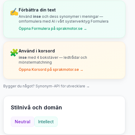
✍️
Förbättra din text
Använd
inse
och dess synonymer i meningar —
omformulera med AI i vårt systerverktyg Formulera
Öppna Formulera på sprakmotor.se →
🧩
Använd i korsord
inse
med
4
bokstäver — ledtrådar och
mönstermatchning
Öppna Korsord på sprakmotor.se →
Bygger du något? Synonym-API för utvecklare →
Stilnivå och domän
Neutral
Intellect