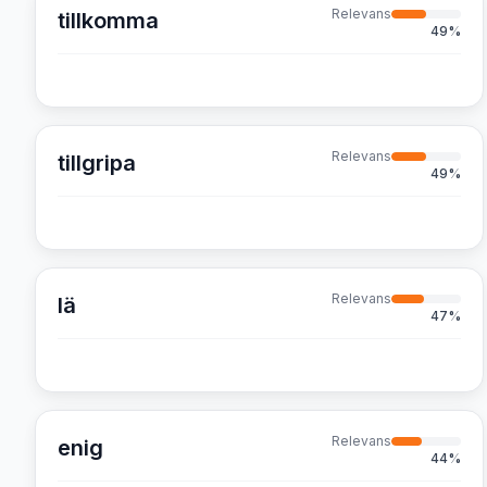
Relevans
tillkomma
49
%
Relevans
tillgripa
49
%
Relevans
lä
47
%
Relevans
enig
44
%