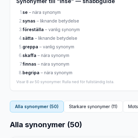
Synonymer till “
inse
” — snabbguide
1
.
se
–
nära synonym
2
.
synas
–
liknande betydelse
3
.
föreställa
–
vanlig synonym
4
.
sätta
–
liknande betydelse
5
.
greppa
–
vanlig synonym
6
.
skaffa
–
nära synonym
7
.
finnas
–
nära synonym
8
.
begripa
–
nära synonym
Visar
8
av
50
synonymer. Rulla ned för fullständig lista.
Alla synonymer (
50
)
Starkare synonymer (
11
)
Mots
Alla synonymer (
50
)