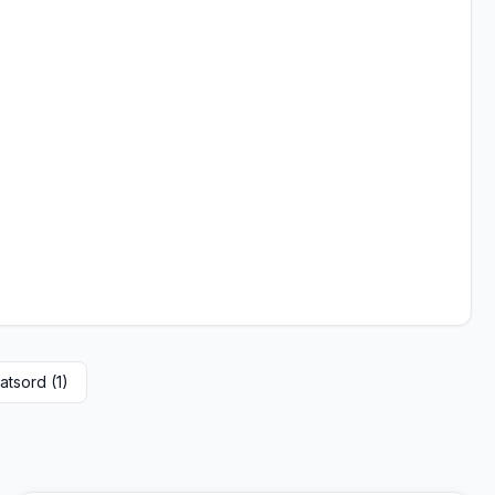
atsord (
1
)