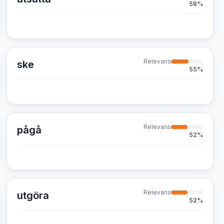
58
%
Relevans
ske
55
%
Relevans
pågå
52
%
Relevans
utgöra
52
%