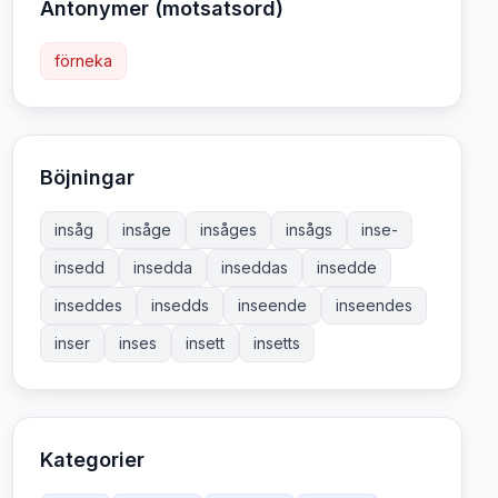
Antonymer (motsatsord)
förneka
Böjningar
insåg
insåge
insåges
insågs
inse-
insedd
insedda
inseddas
insedde
inseddes
insedds
inseende
inseendes
inser
inses
insett
insetts
Kategorier