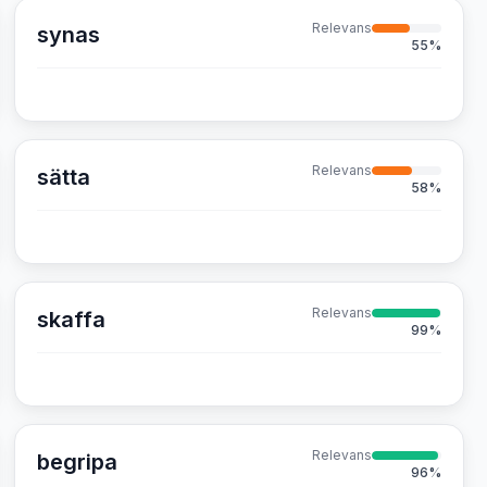
Relevans
synas
55
%
Relevans
sätta
58
%
Relevans
skaffa
99
%
Relevans
begripa
96
%