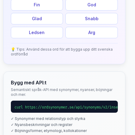
Fin
God
Glad
Snabb
Ledsen
Arg
💡 Tips: Använd dessa ord för att bygga upp ditt svenska
ordförråd
Bygg med API:t
Semantiskt språk-API med synonymer, nyanser, böjningar
och mer.
curl https://ordsynonymer.se/api/synonyms/v2/inse
✓ Synonymer med relationstyp och styrka
✓ Nyansbeskrivningar och register
✓ Böjningsformer, etymologi, kollokationer