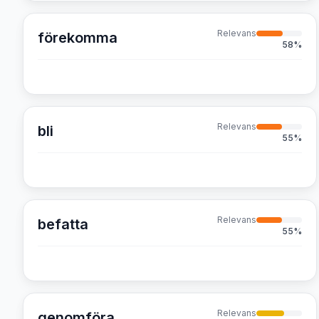
Relevans
förekomma
58
%
Relevans
bli
55
%
Relevans
befatta
55
%
Relevans
genomföra