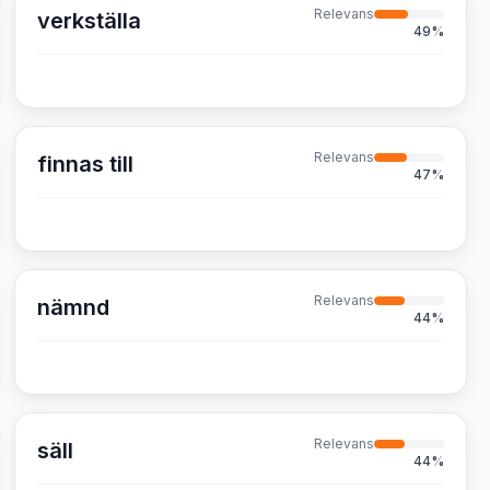
Relevans
verkställa
49
%
Relevans
finnas till
47
%
Relevans
nämnd
44
%
Relevans
säll
44
%