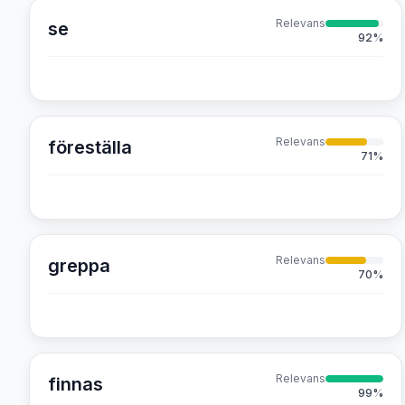
Relevans
se
92
%
Relevans
föreställa
71
%
Relevans
greppa
70
%
Relevans
finnas
99
%