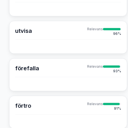
Relevans
utvisa
96
%
Relevans
förefalla
93
%
Relevans
förtro
91
%