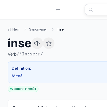
Hem
Synonymer
Inse
inse
/
²In:se:r
/
Verb
Definition:
förstå
Verifierat innehåll