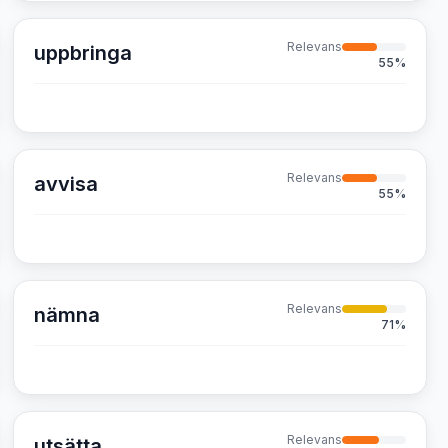
Relevans
uppbringa
55
%
Relevans
avvisa
55
%
Relevans
nämna
71
%
Relevans
utsätta