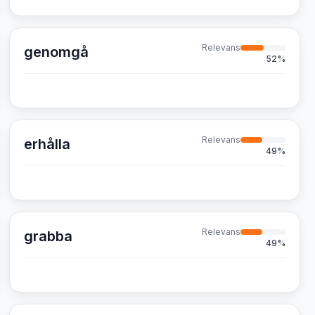
Relevans
genomgå
52
%
Relevans
erhålla
49
%
Relevans
grabba
49
%