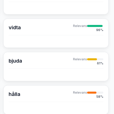
Relevans
vidta
96
%
Relevans
bjuda
61
%
Relevans
hålla
58
%