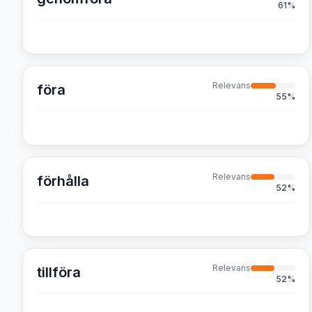
61
%
Relevans
föra
55
%
Relevans
förhålla
52
%
Relevans
tillföra
52
%