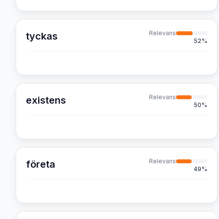
Relevans
tyckas
52
%
Relevans
existens
50
%
Relevans
företa
49
%