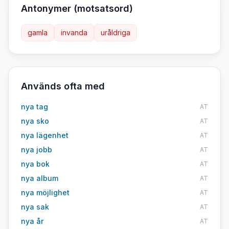
Antonymer (motsatsord)
gamla
invanda
uråldriga
Används ofta med
nya tag
AT
nya sko
AT
nya lägenhet
AT
nya jobb
AT
nya bok
AT
nya album
AT
nya möjlighet
AT
nya sak
AT
nya år
AT