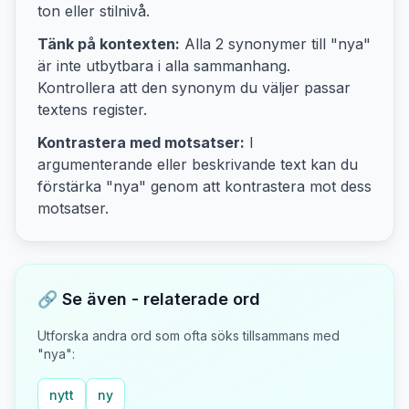
ton eller stilnivå.
Tänk på kontexten:
Alla
2
synonymer till "
nya
"
är inte utbytbara i alla sammanhang.
Kontrollera att den synonym du väljer passar
textens
register.
Kontrastera med motsatser:
I
argumenterande eller beskrivande text kan du
förstärka "
nya
" genom att kontrastera mot
dess
motsatser
.
🔗 Se även - relaterade ord
Utforska andra ord som ofta söks tillsammans med
"
nya
":
nytt
ny