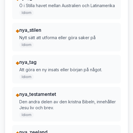
Ö i Stilla havet mellan Australien och Latinamerika
Idiom
nya_stilen
◆
Nytt sätt att utforma eller göra saker på
Idiom
nya_tag
◆
Att göra en ny insats eller början på något.
Idiom
nya_testamentet
◆
Den andra delen av den kristna Bibeln, innehåller
Jesu liv och brev.
Idiom
nya_zeeland
◆