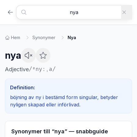
Hem
Synonymer
Nya
nya
/
²nyːˌa
/
Adjective
Definition:
böjning av ny i bestämd form singular, betyder
nyligen skapad eller införlivad.
Synonymer till “
nya
” — snabbguide