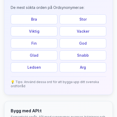
De mest sökta orden på Ordsynonymer.se:
Bra
Stor
Viktig
Vacker
Fin
God
Glad
Snabb
Ledsen
Arg
💡 Tips: Använd dessa ord för att bygga upp ditt svenska
ordförråd
Bygg med API:t
Semantiskt språk-API med synonymer, nyanser, böjningar och