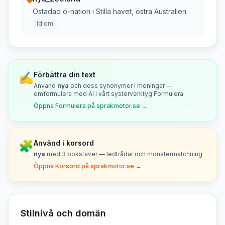
Ostadad ö-nation i Stilla havet, östra Australien.
Idiom
✍️
Förbättra din text
Använd
nya
och dess synonymer i meningar —
omformulera med AI i vårt systerverktyg Formulera
Öppna Formulera på sprakmotor.se →
🧩
Använd i korsord
nya
med
3
bokstäver — ledtrådar och mönstermatchning
Öppna Korsord på sprakmotor.se →
Stilnivå och domän