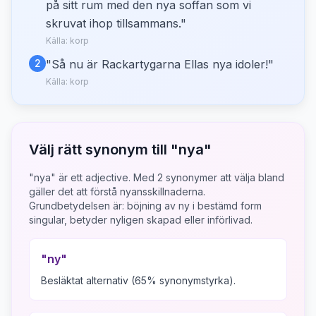
på sitt rum med den nya soffan som vi
skruvat ihop tillsammans.
"
Källa:
korp
2
"
Så nu är Rackartygarna Ellas nya idoler!
"
Källa:
korp
Välj rätt synonym till "
nya
"
"nya" är ett adjective.
Med
2
synonymer att välja bland
gäller det att förstå nyansskillnaderna.
Grundbetydelsen är:
böjning av ny i bestämd form
singular, betyder nyligen skapad eller införlivad.
"
ny
"
Besläktat alternativ (65% synonymstyrka).