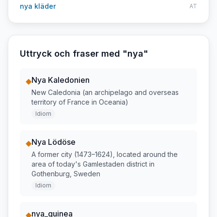
nya kläder
AT
Uttryck och fraser med "
nya
"
Nya Kaledonien
◆
New Caledonia (an archipelago and overseas
territory of France in Oceania)
Idiom
Nya Lödöse
◆
A former city (1473–1624), located around the
area of today's Gamlestaden district in
Gothenburg, Sweden
Idiom
nya_guinea
◆