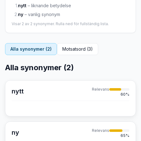
1
.
nytt
–
liknande betydelse
2
.
ny
–
vanlig synonym
Visar
2
av
2
synonymer. Rulla ned för fullständig lista.
Alla synonymer (
2
)
Motsatsord (
3
)
Alla synonymer (
2
)
Relevans
nytt
60
%
Relevans
ny
65
%