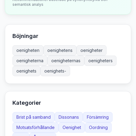
semantisk analys
Böjningar
oenigheten
oenighetens
oenigheter
oenigheterna
oenigheternas
oenigheters
oenighets
oenighets-
Kategorier
Brist på samband
Dissonans
Försämring
Motsatsförhållande
Oenighet
Oordning