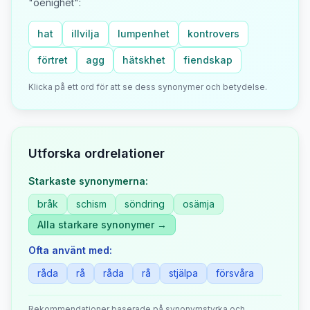
"
oenighet
":
hat
illvilja
lumpenhet
kontrovers
förtret
agg
hätskhet
fiendskap
Klicka på ett ord för att se dess synonymer och betydelse.
Utforska ordrelationer
Starkaste synonymerna:
bråk
schism
söndring
osämja
Alla starkare synonymer →
Ofta använt med:
råda
rå
råda
rå
stjälpa
försvåra
Rekommendationer baserade på synonymstyrka och