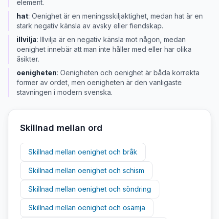
element.
hat
:
Oenighet är en meningsskiljaktighet, medan hat är en
stark negativ känsla av avsky eller fiendskap.
illvilja
:
Illvilja är en negativ känsla mot någon, medan
oenighet innebär att man inte håller med eller har olika
åsikter.
oenigheten
:
Oenigheten och oenighet är båda korrekta
former av ordet, men oenigheten är den vanligaste
stavningen i modern svenska.
Skillnad mellan ord
Skillnad mellan
oenighet
och
bråk
Skillnad mellan
oenighet
och
schism
Skillnad mellan
oenighet
och
söndring
Skillnad mellan
oenighet
och
osämja