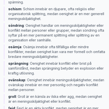
spänning.
schism
:
Schism innebär en djupare, ofta religiös eller
organisatorisk splittring, medan oenighet är en mer generell
meningsskiljaktighet.
söndring
:
Oenighet handlar om meningsskiljaktigheter eller
konflikt mellan personer eller grupper, medan söndring ofta
syftar på en mer permanent splittring eller splittring av en
organisation eller samhälle.
osämja
:
Osämja innebär ofta tillfälliga eller mindre
konflikter, medan oenighet kan vara mer formell och omfatta
bredare meningsskiljaktigheter.
sprängning
:
Oenighet innebär konflikt eller brist på
samförstånd, medan sprängning betyder en explosion eller
kraftig utlösning.
ovänskap
:
Oenighet innebär meningsskiljaktigheter, medan
ovänskap innebär en mer personlig och negativ konflikt
mellan personer.
groll
:
Groll är en känsla av ilska eller agg, medan oenighet
är en meningsskiljaktighet eller konflikt.
fejd
:
Fejd är en aktiv konflikt, medan oenighet är en mer