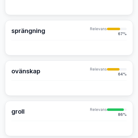
Relevans
sprängning
67
%
Relevans
ovänskap
64
%
Relevans
groll
86
%