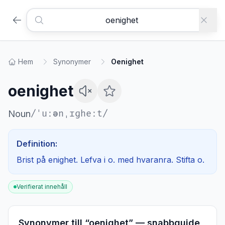
Hem
Synonymer
Oenighet
oenighet
/
ˈuːənˌɪɡheːt
/
Noun
Definition:
Brist på enighet. Lefva i o. med hvaranra. Stifta o.
Verifierat innehåll
Synonymer till “
oenighet
” — snabbguide