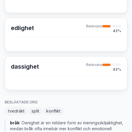
Relevans
edlighet
43
%
Relevans
dassighet
43
%
BESLÄKTADE ORD
tvedräkt
split
konflikt
bråk
:
Oenighet är en mildare form av meningsskiljaktighet,
medan bråk ofta innebär mer konflikt och emotionell