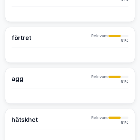
Relevans
förtret
61
%
Relevans
agg
61
%
Relevans
hätskhet
61
%