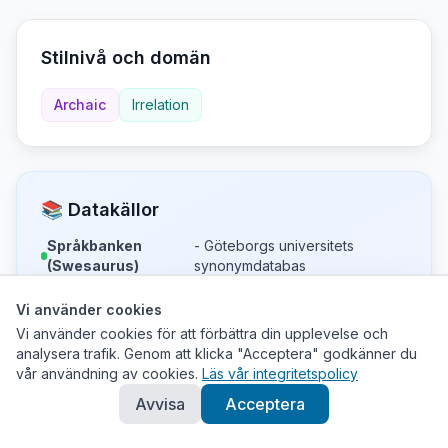
Stilnivå och domän
Archaic
Irrelation
📚 Datakällor
Språkbanken
- Göteborgs universitets
(Swesaurus)
synonymdatabas
- Gemensam synonymdatabas från
Wiktionary
Vi använder cookies
Wikipedia-familjen
Vi använder cookies för att förbättra din upplevelse och
KTH SynLex
- Akademisk synonymlexikon från KTH
analysera trafik. Genom att klicka "Acceptera" godkänner du
All data används enligt respektive licens och med full
vår användning av cookies.
Läs vår integritetspolicy
attribution till källorna.
Avvisa
Acceptera