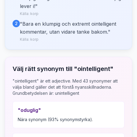
lever i!
"
Källa:
korp
2
"
Bara en klumpig och extremt ointelligent
kommentar, utan vidare tanke bakom.
"
Källa:
korp
Välj rätt synonym till "
ointelligent
"
"ointelligent" är ett adjective.
Med
43
synonymer att
välja bland gäller det att förstå nyansskillnaderna.
Grundbetydelsen är:
unintelligent
"
oduglig
"
Nära synonym (93% synonymstyrka).