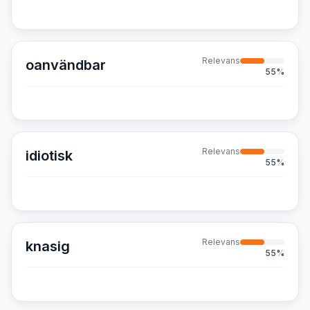
Relevans
oanvändbar
55
%
Relevans
idiotisk
55
%
Relevans
knasig
55
%