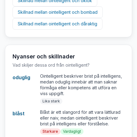
Skillnad mellan
ointelligent
och
oklok
Skillnad mellan
ointelligent
och
bombad
Skillnad mellan
ointelligent
och
dåraktig
Nyanser och skillnader
Vad skiljer dessa ord från
ointelligent
?
Ointelligent beskriver brist på intelligens,
oduglig
medan oduglig innebär att man saknar
förmåga eller kompetens att utföra en
viss uppgift.
Lika stark
Blåst är ett slangord för att vara lättlurad
blåst
eller naiv, medan ointelligent beskriver
brist på intelligens eller förståelse.
Starkare
Vardagligt