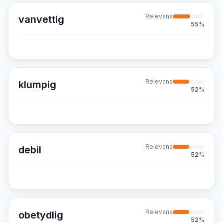
Relevans
vanvettig
55
%
Relevans
klumpig
52
%
Relevans
debil
52
%
Relevans
obetydlig
52
%