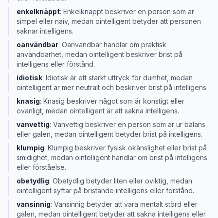
enkelknäppt
:
Enkelknäppt beskriver en person som är
simpel eller naiv, medan ointelligent betyder att personen
saknar intelligens.
oanvändbar
:
Oanvändbar handlar om praktisk
användbarhet, medan ointelligent beskriver brist på
intelligens eller förstånd.
idiotisk
:
Idiotisk är ett starkt uttryck för dumhet, medan
ointelligent är mer neutralt och beskriver brist på intelligens.
knasig
:
Knasig beskriver något som är konstigt eller
ovanligt, medan ointelligent är att sakna intelligens.
vanvettig
:
Vanvettig beskriver en person som är ur balans
eller galen, medan ointelligent betyder brist på intelligens.
klumpig
:
Klumpig beskriver fysisk okänslighet eller brist på
smidighet, medan ointelligent handlar om brist på intelligens
eller förståelse.
obetydlig
:
Obetydlig betyder liten eller oviktig, medan
ointelligent syftar på bristande intelligens eller förstånd.
vansinnig
:
Vansinnig betyder att vara mentalt störd eller
galen, medan ointelligent betyder att sakna intelligens eller