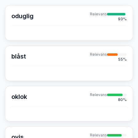
Relevans
oduglig
93
%
Relevans
blåst
55
%
Relevans
oklok
80
%
Relevans
ovis