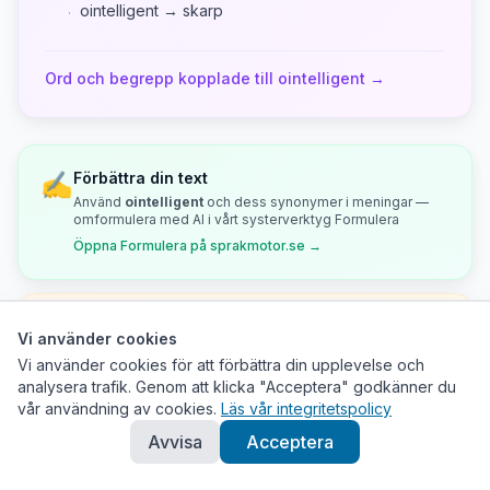
ointelligent → skarp
·
Ord och begrepp kopplade till
ointelligent
→
✍️
Förbättra din text
Använd
ointelligent
och dess synonymer i meningar —
omformulera med AI i vårt systerverktyg Formulera
Öppna Formulera på sprakmotor.se →
🧩
Använd i korsord
Vi använder cookies
ointelligent
med
12
bokstäver — ledtrådar och
Vi använder cookies för att förbättra din upplevelse och
mönstermatchning
analysera trafik. Genom att klicka "Acceptera" godkänner du
Öppna Korsord på sprakmotor.se →
vår användning av cookies.
Läs vår integritetspolicy
Avvisa
Acceptera