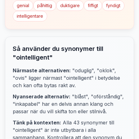
genial
påhittig
duktigare
fiffigt
fyndigt
intelligentare
Så använder du synonymer till
"
ointelligent
"
Närmaste alternativen:
"oduglig", "oklok",
"ovis"
ligger närmast "
ointelligent
" i betydelse
och kan ofta bytas rakt av.
Nyanserade alternativ:
"blåst", "oförståndig",
"inkapabel"
har en delvis annan klang och
passar när du vill skifta ton eller stilnivå.
Tänk på kontexten:
Alla
43
synonymer till
"
ointelligent
" är inte utbytbara i alla
sammanhang. Kontrollera att den synonym du