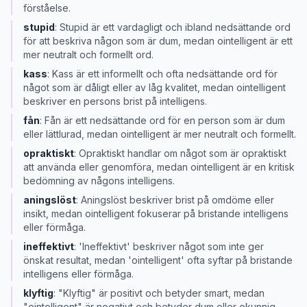
förståelse.
stupid
:
Stupid är ett vardagligt och ibland nedsättande ord
för att beskriva någon som är dum, medan ointelligent är ett
mer neutralt och formellt ord.
kass
:
Kass är ett informellt och ofta nedsättande ord för
något som är dåligt eller av låg kvalitet, medan ointelligent
beskriver en persons brist på intelligens.
fån
:
Fån är ett nedsättande ord för en person som är dum
eller lättlurad, medan ointelligent är mer neutralt och formellt.
opraktiskt
:
Opraktiskt handlar om något som är opraktiskt
att använda eller genomföra, medan ointelligent är en kritisk
bedömning av någons intelligens.
aningslöst
:
Aningslöst beskriver brist på omdöme eller
insikt, medan ointelligent fokuserar på bristande intelligens
eller förmåga.
ineffektivt
:
'Ineffektivt' beskriver något som inte ger
önskat resultat, medan 'ointelligent' ofta syftar på bristande
intelligens eller förmåga.
klyftig
:
"Klyftig" är positivt och betyder smart, medan
"ointelligent" är negativt och betyder dum eller okunnig.