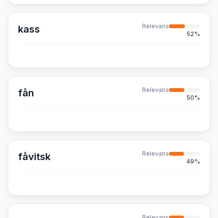
Relevans
kass
52
%
Relevans
fån
50
%
Relevans
fåvitsk
49
%
Relevans