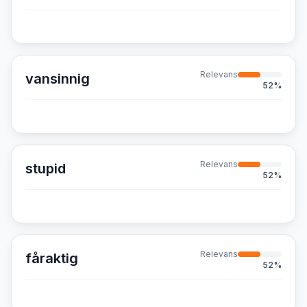
Relevans
vansinnig
52
%
Relevans
stupid
52
%
Relevans
fåraktig
52
%