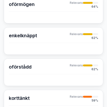
Relevans
oförmögen
64
%
Relevans
enkelknäppt
62
%
Relevans
oförstådd
62
%
Relevans
korttänkt
59
%