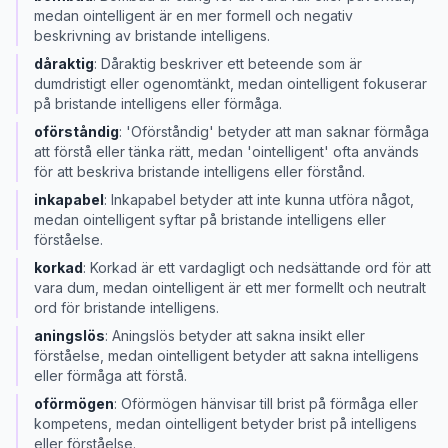
medan ointelligent är en mer formell och negativ
beskrivning av bristande intelligens.
dåraktig
:
Dåraktig beskriver ett beteende som är
dumdristigt eller ogenomtänkt, medan ointelligent fokuserar
på bristande intelligens eller förmåga.
oförståndig
:
'Oförståndig' betyder att man saknar förmåga
att förstå eller tänka rätt, medan 'ointelligent' ofta används
för att beskriva bristande intelligens eller förstånd.
inkapabel
:
Inkapabel betyder att inte kunna utföra något,
medan ointelligent syftar på bristande intelligens eller
förståelse.
korkad
:
Korkad är ett vardagligt och nedsättande ord för att
vara dum, medan ointelligent är ett mer formellt och neutralt
ord för bristande intelligens.
aningslös
:
Aningslös betyder att sakna insikt eller
förståelse, medan ointelligent betyder att sakna intelligens
eller förmåga att förstå.
oförmögen
:
Oförmögen hänvisar till brist på förmåga eller
kompetens, medan ointelligent betyder brist på intelligens
eller förståelse.