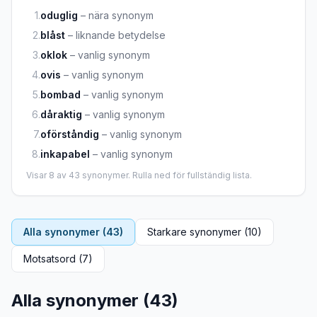
1
.
oduglig
–
nära synonym
2
.
blåst
–
liknande betydelse
3
.
oklok
–
vanlig synonym
4
.
ovis
–
vanlig synonym
5
.
bombad
–
vanlig synonym
6
.
dåraktig
–
vanlig synonym
7
.
oförståndig
–
vanlig synonym
8
.
inkapabel
–
vanlig synonym
Visar
8
av
43
synonymer. Rulla ned för fullständig lista.
Alla synonymer (
43
)
Starkare synonymer (
10
)
Motsatsord (
7
)
Alla synonymer (
43
)