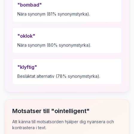
"
bombad
"
Nära synonym (81% synonymstyrka).
"
oklok
"
Nära synonym (80% synonymstyrka).
"
klyftig
"
Besläktat alternativ (78% synonymstyrka).
Motsatser till "
ointelligent
"
Att känna till motsatsorden hjälper dig nyansera och
kontrastera i text.