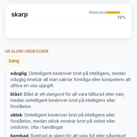
Relevans
skarp
72
%
UR ÄLDRE ORDBÖCKER
bäng
oduglig
:
Ointelligent beskriver brist på intelligens, medan
oduglig innebär att man saknar förmåga eller kompetens att
utföra en viss uppgift.
blåst
:
Blåst är ett slangord för att vara lättlurad eller naiv,
medan ointelligent beskriver brist på intelligens eller
förståelse.
oklok
:
Ointelligent beskriver brist på intelligens eller
förståelse, medan oklok innebär brist på vishet eller
omdöme, ofta i handlingar.
bombad
:
Bombad är slang för att vara full eller påverkad,