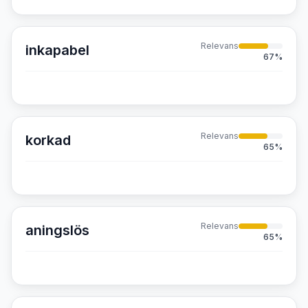
Relevans
inkapabel
67
%
Relevans
korkad
65
%
Relevans
aningslös
65
%