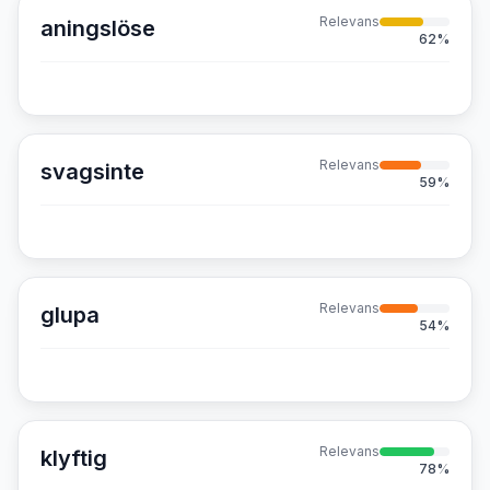
Relevans
aningslöse
62
%
Relevans
svagsinte
59
%
Relevans
glupa
54
%
Relevans
klyftig
78
%