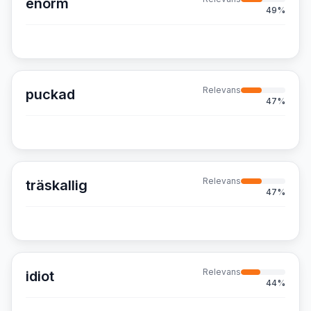
enorm
49
%
Relevans
puckad
47
%
Relevans
träskallig
47
%
Relevans
idiot
44
%