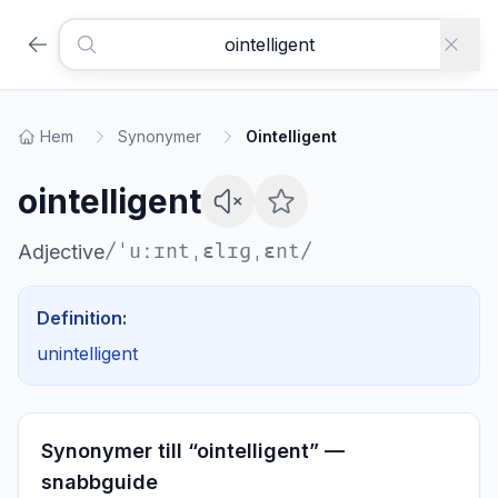
Hem
Synonymer
Ointelligent
ointelligent
/
ˈuːɪntˌɛlɪɡˌɛnt
/
Adjective
Definition:
unintelligent
Synonymer till “
ointelligent
” —
snabbguide