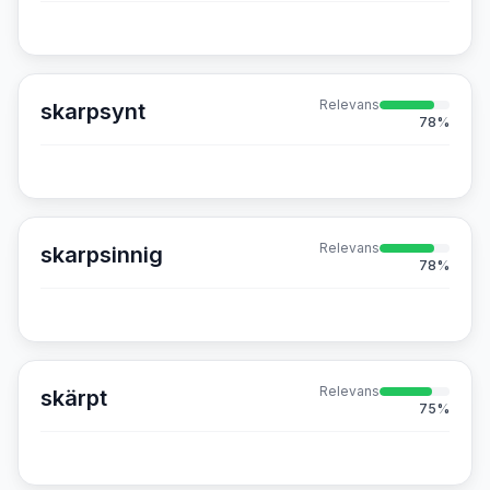
Relevans
skarpsynt
78
%
Relevans
skarpsinnig
78
%
Relevans
skärpt
75
%