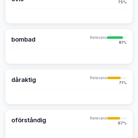
75
%
Relevans
bombad
81
%
Relevans
dåraktig
71
%
Relevans
oförståndig
67
%