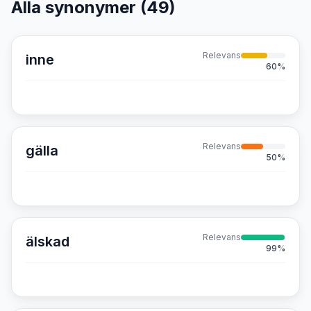
Alla synonymer (
49
)
Relevans
inne
60
%
Relevans
gälla
50
%
Relevans
älskad
99
%