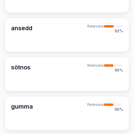
Relevans
ansedd
52
%
Relevans
sötnos
50
%
Relevans
gumma
50
%