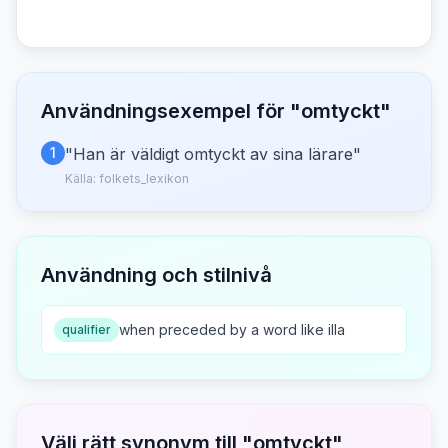
Användningsexempel för "
omtyckt
"
1
"
Han är väldigt omtyckt av sina lärare
"
Källa:
folkets_lexikon
Användning och stilnivå
when preceded by a word like illa
qualifier
Välj rätt synonym till "
omtyckt
"