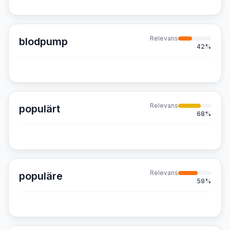
Relevans
blodpump
42
%
Relevans
populärt
68
%
Relevans
populäre
59
%