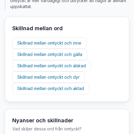
omtyckt är mer vardagligt och uttrycker att något är allmänt
uppskattat.
Skillnad mellan ord
Skillnad mellan
omtyckt
och
inne
Skillnad mellan
omtyckt
och
gälla
Skillnad mellan
omtyckt
och
älskad
Skillnad mellan
omtyckt
och
dyr
Skillnad mellan
omtyckt
och
aktad
Nyanser och skillnader
Vad skiljer dessa ord från
omtyckt
?