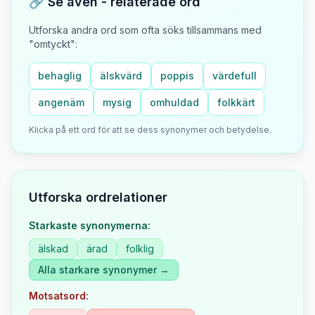
🔗 Se även - relaterade ord
Utforska andra ord som ofta söks tillsammans med
"
omtyckt
":
behaglig
älskvärd
poppis
värdefull
angenäm
mysig
omhuldad
folkkärt
Klicka på ett ord för att se dess synonymer och betydelse.
Utforska ordrelationer
Starkaste synonymerna:
älskad
ärad
folklig
Alla starkare synonymer →
Motsatsord: