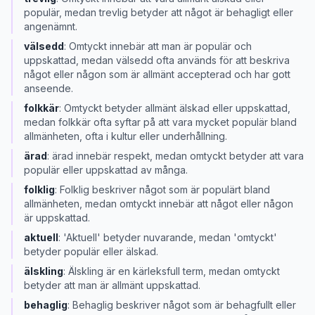
populär, medan trevlig betyder att något är behagligt eller
angenämnt.
välsedd
:
Omtyckt innebär att man är populär och
uppskattad, medan välsedd ofta används för att beskriva
något eller någon som är allmänt accepterad och har gott
anseende.
folkkär
:
Omtyckt betyder allmänt älskad eller uppskattad,
medan folkkär ofta syftar på att vara mycket populär bland
allmänheten, ofta i kultur eller underhållning.
ärad
:
ärad innebär respekt, medan omtyckt betyder att vara
populär eller uppskattad av många.
folklig
:
Folklig beskriver något som är populärt bland
allmänheten, medan omtyckt innebär att något eller någon
är uppskattad.
aktuell
:
'Aktuell' betyder nuvarande, medan 'omtyckt'
betyder populär eller älskad.
älskling
:
Älskling är en kärleksfull term, medan omtyckt
betyder att man är allmänt uppskattad.
behaglig
:
Behaglig beskriver något som är behagfullt eller