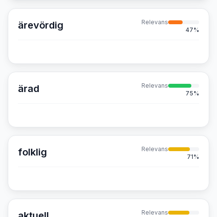
Relevans
ärevördig
47
%
Relevans
ärad
75
%
Relevans
folklig
71
%
Relevans
aktuell