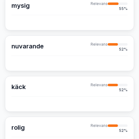
Relevans
mysig
55
%
Relevans
nuvarande
52
%
Relevans
käck
52
%
Relevans
rolig
52
%