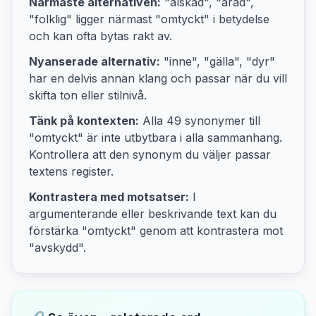
Närmaste alternativen:
"älskad", "ärad",
"folklig"
ligger närmast "
omtyckt
" i betydelse
och kan ofta bytas rakt av.
Nyanserade alternativ:
"inne", "gälla", "dyr"
har en delvis annan klang och passar när du vill
skifta ton eller stilnivå.
Tänk på kontexten:
Alla
49
synonymer till
"
omtyckt
" är inte utbytbara i alla sammanhang.
Kontrollera att den synonym du väljer passar
textens
register.
Kontrastera med motsatser:
I
argumenterande eller beskrivande text kan du
förstärka "
omtyckt
" genom att kontrastera mot
"avskydd"
.