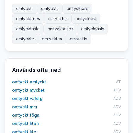
omtyckt-
omtyckta
omtycktare
omtycktares
omtycktas
omtycktast
omtycktaste
omtycktastes
omtycktasts
omtyckte
omtycktes
omtyckts
Används ofta med
omtyckt omtyckt
AT
omtyckt mycket
ADV
omtyckt väldig
ADV
omtyckt mer
ADV
omtyckt föga
ADV
omtyckt liten
ADV
omtyckt lite
ADV