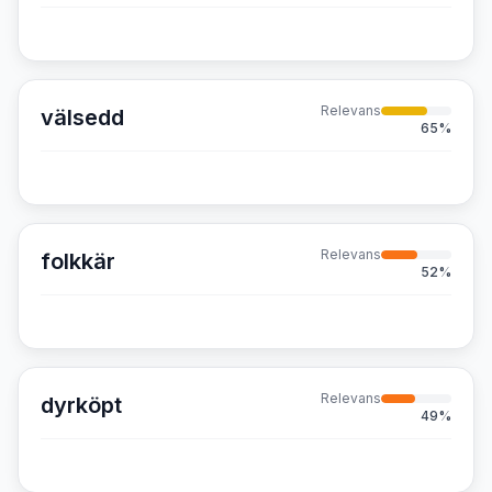
Relevans
välsedd
65
%
Relevans
folkkär
52
%
Relevans
dyrköpt
49
%