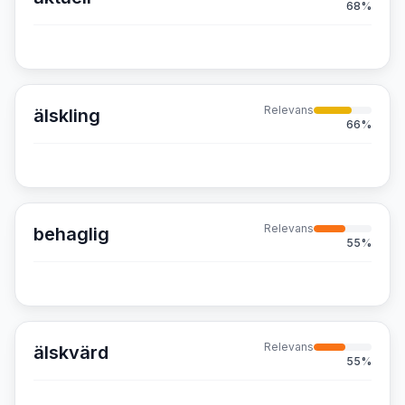
68
%
Relevans
älskling
66
%
Relevans
behaglig
55
%
Relevans
älskvärd
55
%