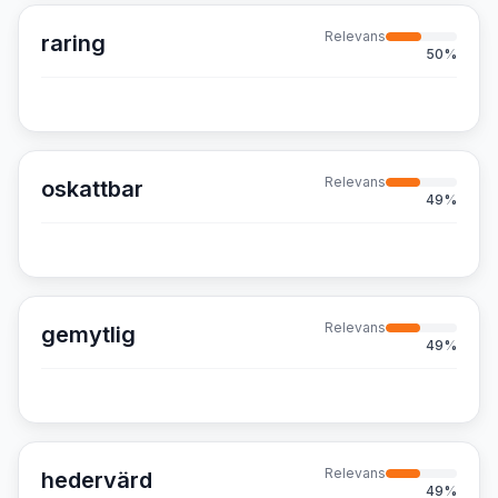
Relevans
raring
50
%
Relevans
oskattbar
49
%
Relevans
gemytlig
49
%
Relevans
hedervärd
49
%