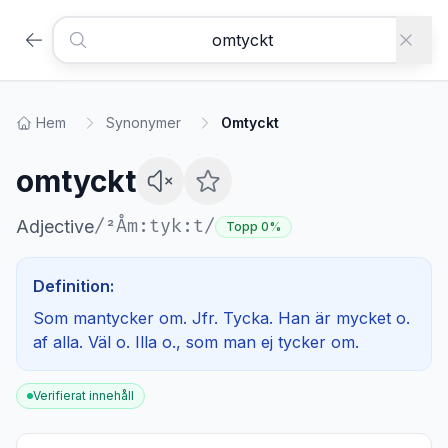
Hem
Synonymer
Omtyckt
omtyckt
/
²Åm:tyk:t
/
Adjective
Topp 0%
Definition:
Som mantycker om. Jfr. Tycka. Han är mycket o.
af alla. Väl o. Illa o., som man ej tycker om.
Verifierat innehåll