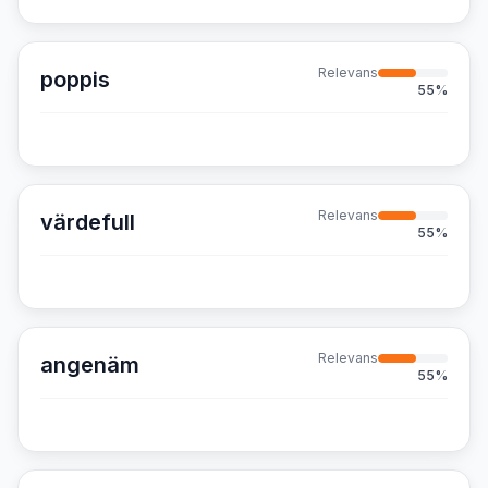
Relevans
poppis
55
%
Relevans
värdefull
55
%
Relevans
angenäm
55
%