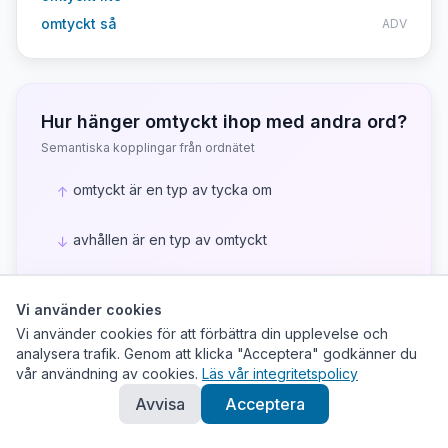
omtyckt så
ADV
Hur hänger
omtyckt
ihop med andra ord?
Semantiska kopplingar från ordnätet
omtyckt är en typ av tycka om
↑
avhållen är en typ av omtyckt
↓
favorit är en typ av omtyckt
↓
Vi använder cookies
Vi använder cookies för att förbättra din upplevelse och
omtyckthet är en typ av omtyckt
↓
analysera trafik. Genom att klicka "Acceptera" godkänner du
vår användning av cookies.
Läs vår integritetspolicy
populär är en typ av omtyckt
↓
Avvisa
Acceptera