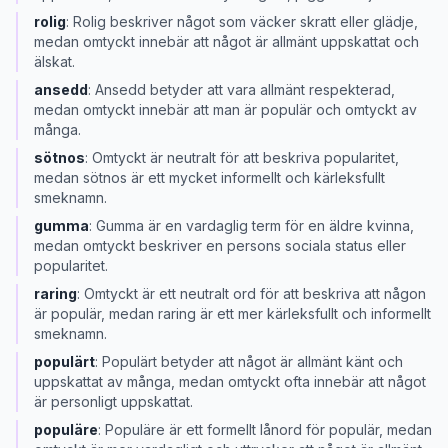
rolig
:
Rolig beskriver något som väcker skratt eller glädje,
medan omtyckt innebär att något är allmänt uppskattat och
älskat.
ansedd
:
Ansedd betyder att vara allmänt respekterad,
medan omtyckt innebär att man är populär och omtyckt av
många.
sötnos
:
Omtyckt är neutralt för att beskriva popularitet,
medan sötnos är ett mycket informellt och kärleksfullt
smeknamn.
gumma
:
Gumma är en vardaglig term för en äldre kvinna,
medan omtyckt beskriver en persons sociala status eller
popularitet.
raring
:
Omtyckt är ett neutralt ord för att beskriva att någon
är populär, medan raring är ett mer kärleksfullt och informellt
smeknamn.
populärt
:
Populärt betyder att något är allmänt känt och
uppskattat av många, medan omtyckt ofta innebär att något
är personligt uppskattat.
populäre
:
Populäre är ett formellt lånord för populär, medan