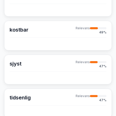
Relevans
kostbar
49
%
Relevans
sjyst
47
%
Relevans
tidsenlig
47
%