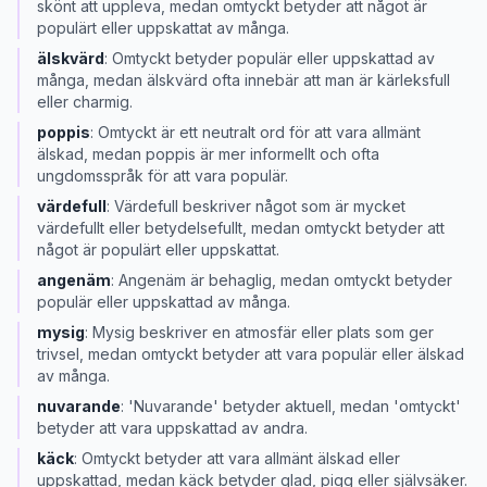
skönt att uppleva, medan omtyckt betyder att något är
populärt eller uppskattat av många.
älskvärd
:
Omtyckt betyder populär eller uppskattad av
många, medan älskvärd ofta innebär att man är kärleksfull
eller charmig.
poppis
:
Omtyckt är ett neutralt ord för att vara allmänt
älskad, medan poppis är mer informellt och ofta
ungdomsspråk för att vara populär.
värdefull
:
Värdefull beskriver något som är mycket
värdefullt eller betydelsefullt, medan omtyckt betyder att
något är populärt eller uppskattat.
angenäm
:
Angenäm är behaglig, medan omtyckt betyder
populär eller uppskattad av många.
mysig
:
Mysig beskriver en atmosfär eller plats som ger
trivsel, medan omtyckt betyder att vara populär eller älskad
av många.
nuvarande
:
'Nuvarande' betyder aktuell, medan 'omtyckt'
betyder att vara uppskattad av andra.
käck
:
Omtyckt betyder att vara allmänt älskad eller
uppskattad, medan käck betyder glad, pigg eller självsäker.