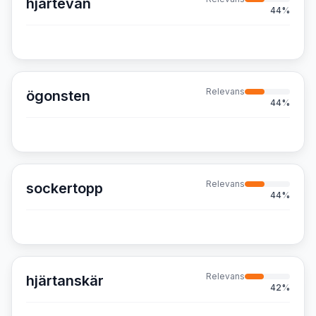
hjärtevän
44
%
Relevans
ögonsten
44
%
Relevans
sockertopp
44
%
Relevans
hjärtanskär
42
%