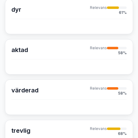
Relevans
dyr
61
%
Relevans
aktad
58
%
Relevans
värderad
58
%
Relevans
trevlig
68
%