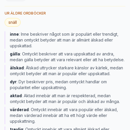
UR ÄLDRE ORDBÖCKER
snäll
inne
:
Inne beskriver något som är populärt eller trendigt,
medan omtyckt betyder att man är allmänt älskad eller
uppskattad.
gälla
:
Omtyckt beskriver att vara uppskattad av andra,
medan gälla betyder att vara relevant eller att ha betydelse.
älskad
:
Älskad uttrycker starkare känslor av kärlek, medan
omtyckt betyder att man är populär eller uppskattad.
dyr
:
Dyr beskriver pris, medan omtyckt handlar om
popularitet eller uppskattning.
aktad
:
Aktad innebär att man är respekterad, medan
omtyckt betyder att man är populär och älskad av många.
värderad
:
Omtyckt innebär att vara populär eller älskad,
medan värderad innebär att ha ett högt värde eller
uppskattning.
trevlig
:
Omtyckt innebär att vara allmänt älskad eller