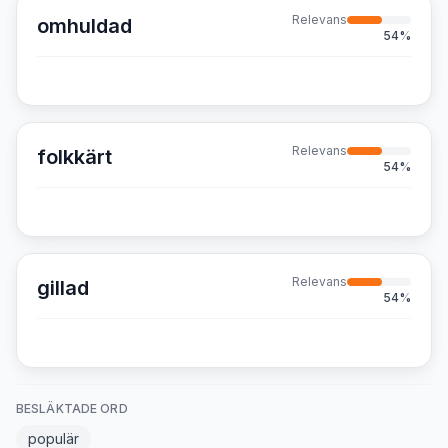
Relevans
omhuldad
54
%
Relevans
folkkärt
54
%
Relevans
gillad
54
%
BESLÄKTADE ORD
populär