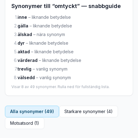
Synonymer till “
omtyckt
” — snabbguide
1
.
inne
–
liknande betydelse
2
.
gälla
–
liknande betydelse
3
.
älskad
–
nära synonym
4
.
dyr
–
liknande betydelse
5
.
aktad
–
liknande betydelse
6
.
värderad
–
liknande betydelse
7
.
trevlig
–
vanlig synonym
8
.
välsedd
–
vanlig synonym
Visar
8
av
49
synonymer. Rulla ned för fullständig lista.
Alla synonymer (
49
)
Starkare synonymer (
4
)
Motsatsord (
1
)