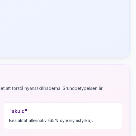
et att förstå nyansskillnaderna.
Grundbetydelsen är:
"
skuld
"
Besläktat alternativ (65% synonymstyrka).