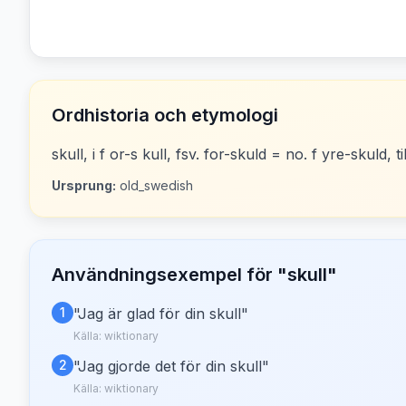
Ordhistoria och etymologi
skull, i f or-s kull, fsv. for-skuld = no. f yre-skuld, ti
Ursprung:
old_swedish
Användningsexempel för "
skull
"
1
"
Jag är glad för din skull
"
Källa:
wiktionary
2
"
Jag gjorde det för din skull
"
Källa:
wiktionary