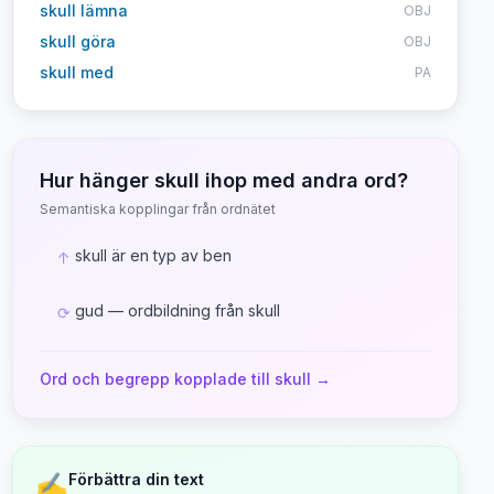
skull lämna
OBJ
skull göra
OBJ
skull med
PA
Hur hänger
skull
ihop med andra ord?
Semantiska kopplingar från ordnätet
skull är en typ av ben
↑
gud — ordbildning från skull
⟳
Ord och begrepp kopplade till
skull
→
✍️
Förbättra din text