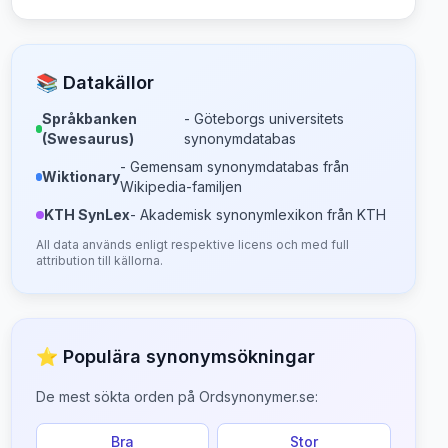
📚 Datakällor
Språkbanken
- Göteborgs universitets
(Swesaurus)
synonymdatabas
- Gemensam synonymdatabas från
Wiktionary
Wikipedia-familjen
KTH SynLex
- Akademisk synonymlexikon från KTH
All data används enligt respektive licens och med full
attribution till källorna.
⭐ Populära synonymsökningar
De mest sökta orden på Ordsynonymer.se:
Bra
Stor