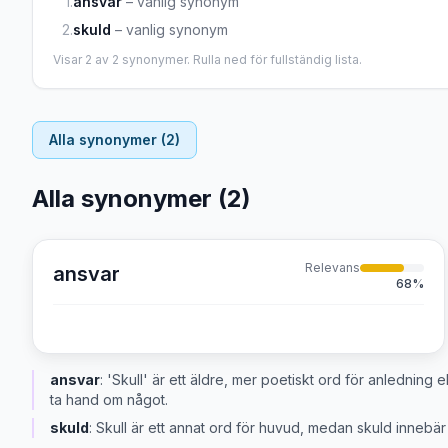
1
.
ansvar
–
vanlig synonym
2
.
skuld
–
vanlig synonym
Visar
2
av
2
synonymer. Rulla ned för fullständig lista.
Alla synonymer (
2
)
Alla synonymer (
2
)
Relevans
ansvar
68
%
ansvar
:
'Skull' är ett äldre, mer poetiskt ord för anledning 
ta hand om något.
skuld
:
Skull är ett annat ord för huvud, medan skuld innebär 