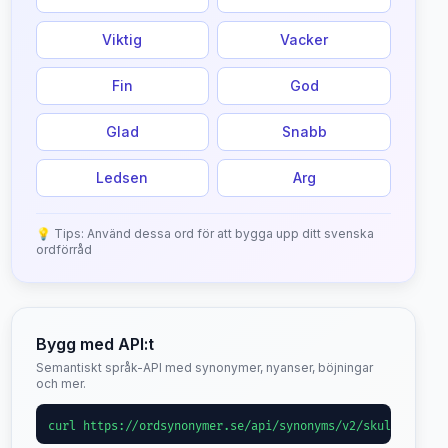
Viktig
Vacker
Fin
God
Glad
Snabb
Ledsen
Arg
💡 Tips: Använd dessa ord för att bygga upp ditt svenska
ordförråd
Bygg med API:t
Semantiskt språk-API med synonymer, nyanser, böjningar
och mer.
curl https://ordsynonymer.se/api/synonyms/v2/skull