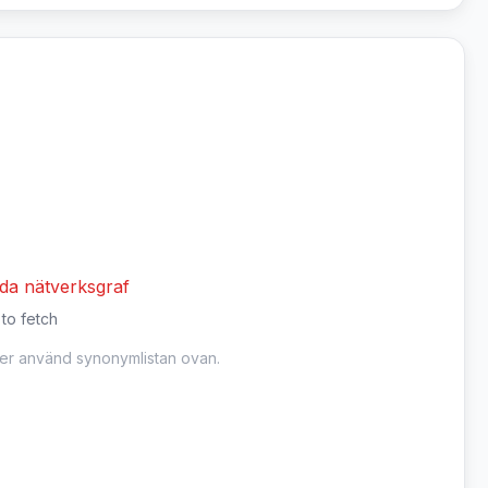
dda nätverksgraf
 to fetch
ler använd synonymlistan ovan.