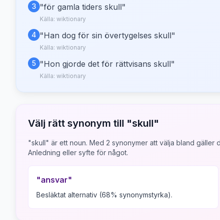
3
"
för gamla tiders skull
"
Källa:
wiktionary
4
"
Han dog för sin övertygelses skull
"
Källa:
wiktionary
5
"
Hon gjorde det för rättvisans skull
"
Källa:
wiktionary
Välj rätt synonym till "
skull
"
"skull" är ett noun.
Med
2
synonymer att välja bland gäller d
Anledning eller syfte för något.
"
ansvar
"
Besläktat alternativ (68% synonymstyrka).