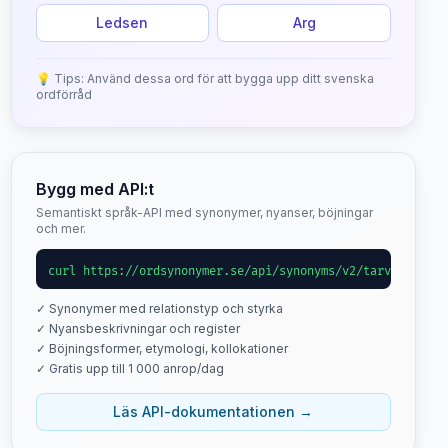
Ledsen
Arg
💡 Tips: Använd dessa ord för att bygga upp ditt svenska
ordförråd
Bygg med API:t
Semantiskt språk-API med synonymer, nyanser, böjningar
och mer.
curl https://ordsynonymer.se/api/synonyms/v2/tarvar
✓ Synonymer med relationstyp och styrka
✓ Nyansbeskrivningar och register
✓ Böjningsformer, etymologi, kollokationer
✓ Gratis upp till 1 000 anrop/dag
Läs API-dokumentationen →