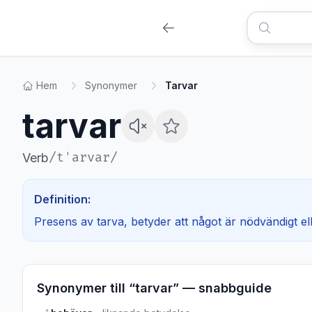
Hem
Synonymer
Tarvar
tarvar
/
tˈarvar
/
Verb
Definition:
Presens av tarva, betyder att något är nödvändigt el
Synonymer till “
tarvar
” — snabbguide