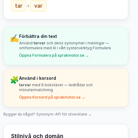
tar
+
var
✍️
Förbättra din text
Använd
tarvar
och dess synonymer i meningar —
omformulera med AI i vårt systerverktyg Formulera
Öppna Formulera på sprakmotor.se →
🧩
Använd i korsord
tarvar
med
6
bokstäver — ledtrådar och
mönstermatchning
Öppna Korsord på sprakmotor.se →
Bygger du något? Synonym-API för utvecklare →
Stilnivå och domän