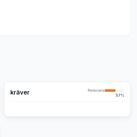
Relevans
kräver
57
%