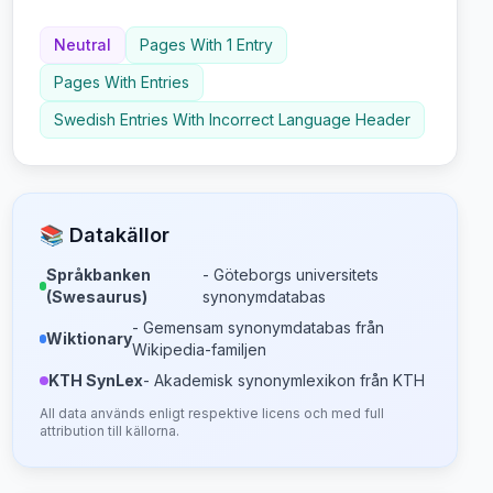
Neutral
Pages With 1 Entry
Pages With Entries
Swedish Entries With Incorrect Language Header
📚 Datakällor
Språkbanken
- Göteborgs universitets
(Swesaurus)
synonymdatabas
- Gemensam synonymdatabas från
Wiktionary
Wikipedia-familjen
KTH SynLex
- Akademisk synonymlexikon från KTH
All data används enligt respektive licens och med full
attribution till källorna.