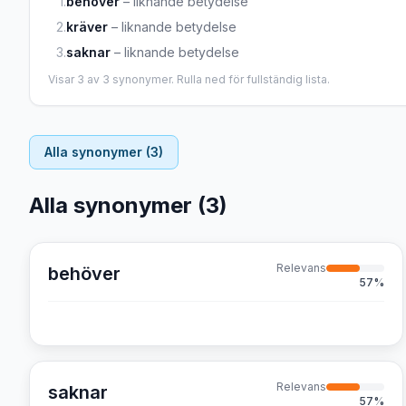
1
.
behöver
–
liknande betydelse
2
.
kräver
–
liknande betydelse
3
.
saknar
–
liknande betydelse
Visar
3
av
3
synonymer. Rulla ned för fullständig lista.
Alla synonymer (
3
)
Alla synonymer (
3
)
Relevans
behöver
57
%
Relevans
saknar
57
%