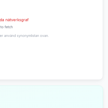
dda nätverksgraf
 to fetch
ler använd synonymlistan ovan.