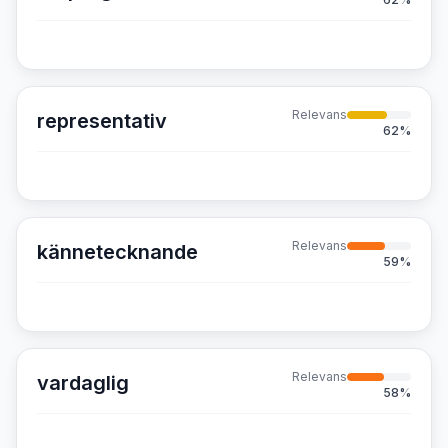
Relevans
representativ
62
%
Relevans
kännetecknande
59
%
Relevans
vardaglig
58
%