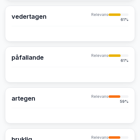
Relevans
vedertagen
61
%
Relevans
påfallande
61
%
Relevans
artegen
59
%
Relevans
bruklig