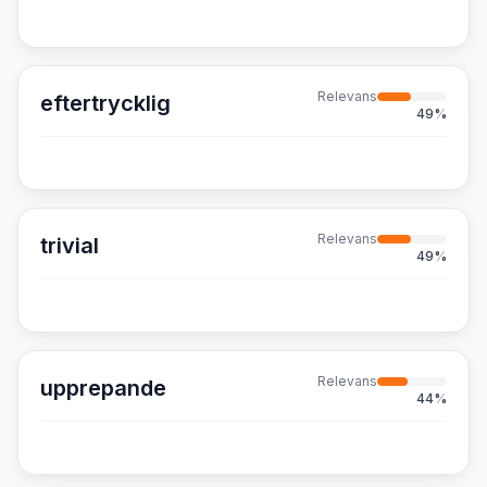
Relevans
eftertrycklig
49
%
Relevans
trivial
49
%
Relevans
upprepande
44
%