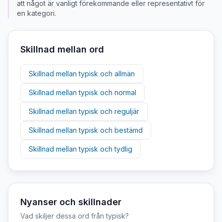
att något är vanligt förekommande eller representativt för
en kategori.
Skillnad mellan ord
Skillnad mellan
typisk
och
allmän
Skillnad mellan
typisk
och
normal
Skillnad mellan
typisk
och
reguljär
Skillnad mellan
typisk
och
bestämd
Skillnad mellan
typisk
och
tydlig
Nyanser och skillnader
Vad skiljer dessa ord från
typisk
?