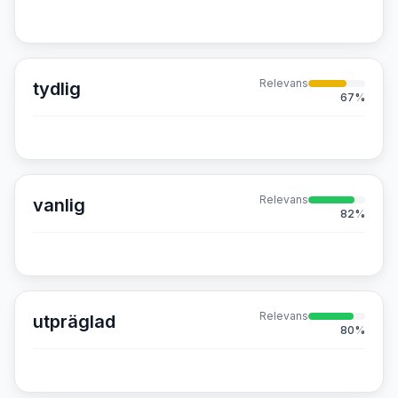
Relevans
tydlig
67
%
Relevans
vanlig
82
%
Relevans
utpräglad
80
%