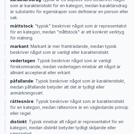
som är karakteristiskt för en kategori, medan karaktärsdrag
är substantiv för egenskaper som definierar en person eller
sak.
måttstock
:
"typisk" beskriver något som är representativt
för en kategori, medan "måttstock" är ett konkret verktyg
för mätning.
markant
:
Markant är mer framträdande, medan typisk
beskriver något som är vanligt eller karakteristiskt.
vedertagen
:
Typisk beskriver något som är vanligt
förekommande, medan vedertagen innebär att något är
allmänt accepterat eller erkänt.
påfallande
:
Typisk beskriver något som är karakteristiskt,
medan påfallande betyder att det är tydligt eller
anmärkningsvärt.
rättesnöre
:
Typisk beskriver något som är karakteristiskt
för en kategori, medan rättesnöre är en vägledande princip
eller regel.
distinkt
:
Typisk innebär att något är representativt för en
kategori, medan distinkt betyder tydligt skiljande eller
särpräglad.