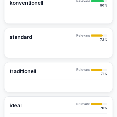
Relevans
konventionell
80
%
Relevans
standard
72
%
Relevans
traditionell
71
%
Relevans
ideal
70
%