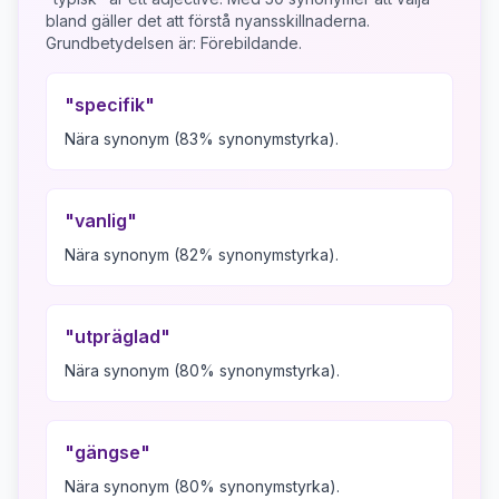
bland gäller det att förstå nyansskillnaderna.
Grundbetydelsen är:
Förebildande.
"
specifik
"
Nära synonym (83% synonymstyrka).
"
vanlig
"
Nära synonym (82% synonymstyrka).
"
utpräglad
"
Nära synonym (80% synonymstyrka).
"
gängse
"
Nära synonym (80% synonymstyrka).