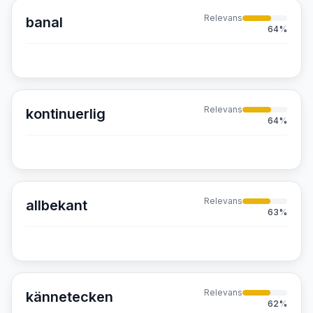
Relevans
banal
64
%
Relevans
kontinuerlig
64
%
Relevans
allbekant
63
%
Relevans
kännetecken
62
%