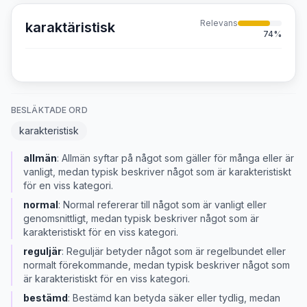
Relevans
karaktäristisk
74
%
BESLÄKTADE ORD
karakteristisk
allmän
:
Allmän syftar på något som gäller för många eller är
vanligt, medan typisk beskriver något som är karakteristiskt
för en viss kategori.
normal
:
Normal refererar till något som är vanligt eller
genomsnittligt, medan typisk beskriver något som är
karakteristiskt för en viss kategori.
reguljär
:
Reguljär betyder något som är regelbundet eller
normalt förekommande, medan typisk beskriver något som
är karakteristiskt för en viss kategori.
bestämd
:
Bestämd kan betyda säker eller tydlig, medan