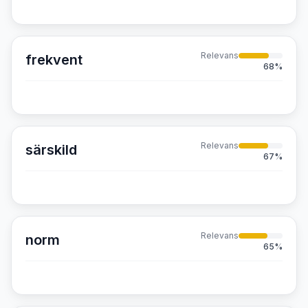
Relevans
frekvent
68
%
Relevans
särskild
67
%
Relevans
norm
65
%