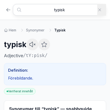
Hem
Synonymer
Typisk
typisk
/
tY:pisk
/
Adjective
Definition:
Förebildande.
Verifierat innehåll
Synonymer till “
typisk
” — snabbguide