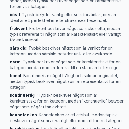
seder, medan typisk beskriver något som är karakteristiskt
för en viss kategori.
ideal
:
Typisk betyder vanlig eller som förväntas, medan
ideal är ett perfekt eller eftersträvansvärt exempel.
frekvent
:
Frekvent beskriver något som sker ofta, medan
typisk refererar till något som är karakteristiskt eller vanligt
för en kategori.
särskild
:
Typisk beskriver något som är vanligt för en
kategori, medan särskild betyder unik eller avvikande.
norm
:
Typisk beskriver något som är karakteristiskt för en
kategori, medan norm refererar till en standard eller regel.
banal
:
Banal innebär något tråkigt och saknar originalitet,
medan typisk beskriver något som är representativt för en
kategori.
kontinuerlig
:
'Typisk' beskriver något som är
karakteristiskt för en kategori, medan 'kontinuerlig' betyder
något som pågår utan avbrott.
kännetecken
:
Kännetecken är ett attribut, medan typisk
beskriver något som är vanligt eller normalt för en kategori.
karaktärsdrag
:
typisk är ett adjektiv som beskriver något