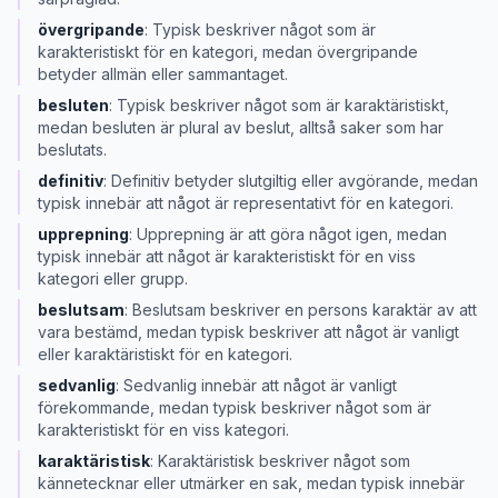
övergripande
:
Typisk beskriver något som är
karakteristiskt för en kategori, medan övergripande
betyder allmän eller sammantaget.
besluten
:
Typisk beskriver något som är karaktäristiskt,
medan besluten är plural av beslut, alltså saker som har
beslutats.
definitiv
:
Definitiv betyder slutgiltig eller avgörande, medan
typisk innebär att något är representativt för en kategori.
upprepning
:
Upprepning är att göra något igen, medan
typisk innebär att något är karakteristiskt för en viss
kategori eller grupp.
beslutsam
:
Beslutsam beskriver en persons karaktär av att
vara bestämd, medan typisk beskriver att något är vanligt
eller karaktäristiskt för en kategori.
sedvanlig
:
Sedvanlig innebär att något är vanligt
förekommande, medan typisk beskriver något som är
karakteristiskt för en viss kategori.
karaktäristisk
:
Karaktäristisk beskriver något som
kännetecknar eller utmärker en sak, medan typisk innebär