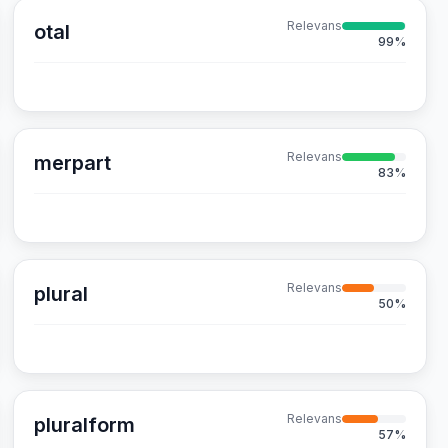
Relevans
otal
99
%
Relevans
merpart
83
%
Relevans
plural
50
%
Relevans
pluralform
57
%