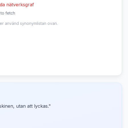
dda nätverksgraf
 to fetch
ler använd synonymlistan ovan.
skinen, utan att lyckas.
"