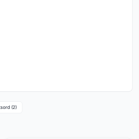
sord (
2
)