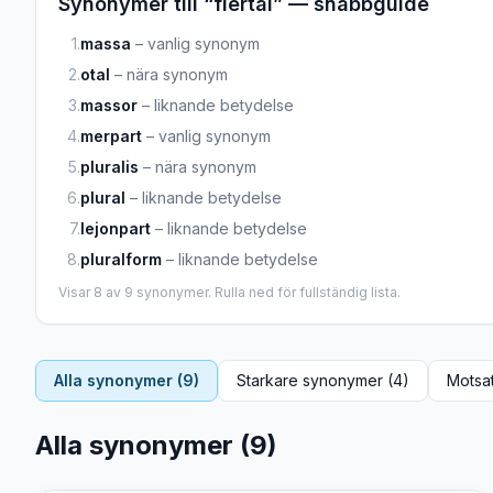
Synonymer till “
flertal
” — snabbguide
1
.
massa
–
vanlig synonym
2
.
otal
–
nära synonym
3
.
massor
–
liknande betydelse
4
.
merpart
–
vanlig synonym
5
.
pluralis
–
nära synonym
6
.
plural
–
liknande betydelse
7
.
lejonpart
–
liknande betydelse
8
.
pluralform
–
liknande betydelse
Visar
8
av
9
synonymer. Rulla ned för fullständig lista.
Alla synonymer (
9
)
Starkare synonymer (
4
)
Motsat
Alla synonymer (
9
)