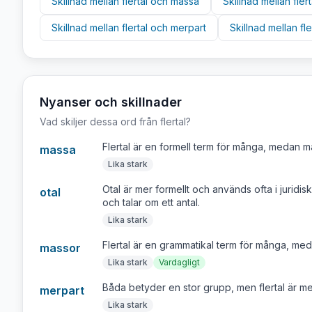
Skillnad mellan
flertal
och
massa
Skillnad mellan
flert
Skillnad mellan
flertal
och
merpart
Skillnad mellan
fle
Nyanser och skillnader
Vad skiljer dessa ord från
flertal
?
Flertal är en formell term för många, medan 
massa
Lika stark
Otal är mer formellt och används ofta i juridis
otal
och talar om ett antal.
Lika stark
Flertal är en grammatikal term för många, meda
massor
Lika stark
Vardagligt
Båda betyder en stor grupp, men flertal är mer
merpart
Lika stark