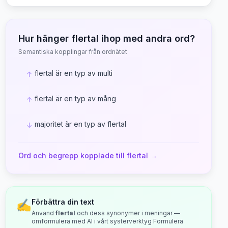
Hur hänger
flertal
ihop med andra ord?
Semantiska kopplingar från ordnätet
flertal är en typ av multi
↑
flertal är en typ av mång
↑
majoritet är en typ av flertal
↓
Ord och begrepp kopplade till
flertal
→
✍️
Förbättra din text
Använd
flertal
och dess synonymer i meningar —
omformulera med AI i vårt systerverktyg Formulera