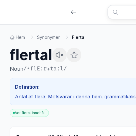
Hem
Synonymer
Flertal
flertal
/
²flE:r+ta:l
/
Noun
Definition:
Antal af flera. Motsvarar i denna bem. grammatikali
Verifierat innehåll