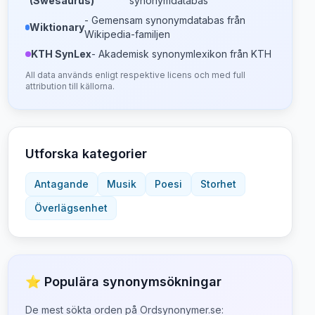
(Swesaurus)
synonymdatabas
- Gemensam synonymdatabas från
Wiktionary
Wikipedia-familjen
KTH SynLex
- Akademisk synonymlexikon från KTH
All data används enligt respektive licens och med full
attribution till källorna.
Utforska kategorier
Antagande
Musik
Poesi
Storhet
Överlägsenhet
⭐ Populära synonymsökningar
De mest sökta orden på Ordsynonymer.se: