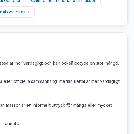
al
och
otal
Skillnad mellan
flertal
och
massor
rtal
och
pluralis
massa är mer vardagligt och kan också betyda en stor mängd.
ka eller officiella sammanhang, medan flertal är mer vardagligt
n massor är ett informellt uttryck för många eller mycket.
 formellt.