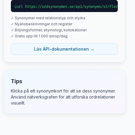
curl https://ordsynonymer.se/api/synonyms/v2/flertal
✓ Synonymer med relationstyp och styrka
✓ Nyansbeskrivningar och register
✓ Böjningsformer, etymologi, kollokationer
✓ Gratis upp till 1 000 anrop/dag
Läs API-dokumentationen →
Tips
Klicka på ett synonymkort för att se dess synonymer.
Använd nätverksgrafen för att utforska ordrelationer
visuellt.