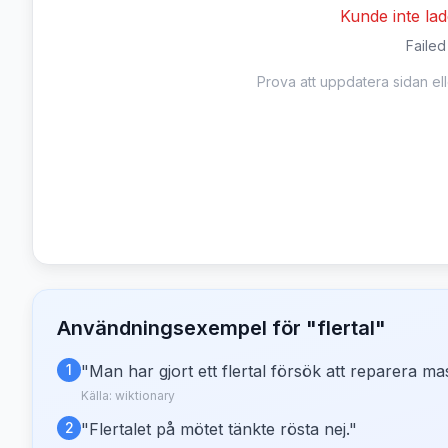
Kunde inte la
Failed
Prova att uppdatera sidan el
Användningsexempel för "
flertal
"
1
"
Man har gjort ett flertal försök att reparera ma
Källa:
wiktionary
2
"
Flertalet på mötet tänkte rösta nej.
"