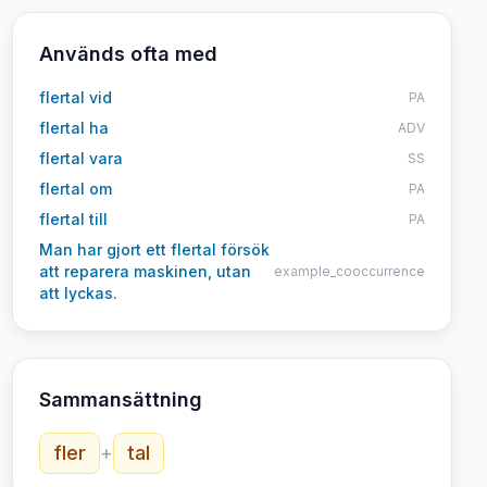
Används ofta med
flertal vid
PA
flertal ha
ADV
flertal vara
SS
flertal om
PA
flertal till
PA
Man har gjort ett flertal försök
att reparera maskinen, utan
example_cooccurrence
att lyckas.
Sammansättning
fler
+
tal