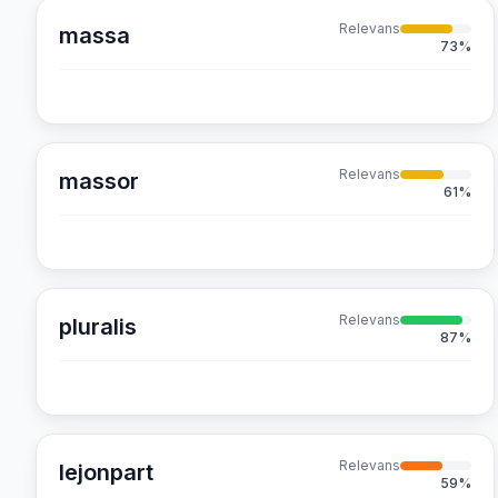
Relevans
massa
73
%
Relevans
massor
61
%
Relevans
pluralis
87
%
Relevans
lejonpart
59
%