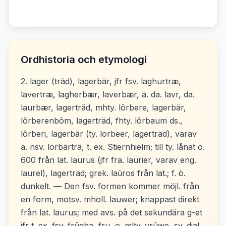
Ordhistoria och etymologi
2. lager (träd), lagerbär, jfr fsv. laghurtræ,
lavertræ, lagherbær, laverbær, ä. da. lavr, da.
laurbær, lagerträd, mhty. lôrbere, lagerbär,
lôrberenbôm, lagerträd, fhty. lôrbaum ds.,
lôrberi, lagerbär (ty. lorbeer, lagerträd), varav
ä. nsv. lorbärträ, t. ex. Stiernhielm; till ty. lånat o.
600 från lat. laurus (jfr fra. laurier, varav eng.
laurel), lagerträd; grek. laũros från lat.; f. ö.
dunkelt. — Den fsv. formen kommer möjl. från
en form, motsv. mholl. lauwer; knappast direkt
från lat. laurus; med avs. på det sekundära g-et
jfr t. ex. fsv. frūgha, fru, o. mlty. vrûwe, sv. dial.