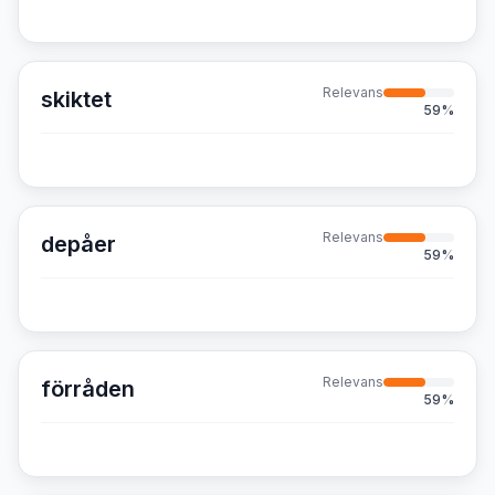
Relevans
skiktet
59
%
Relevans
depåer
59
%
Relevans
förråden
59
%