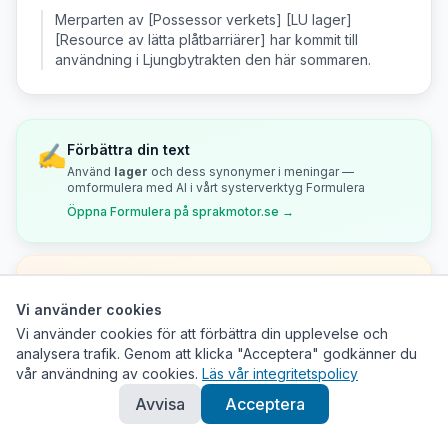
Merparten av [Possessor verkets] [LU lager]
[Resource av lätta plåtbarriärer] har kommit till
användning i Ljungbytrakten den här sommaren.
✍️
Förbättra din text
Använd
lager
och dess synonymer i meningar —
omformulera med AI i vårt systerverktyg Formulera
Öppna Formulera på sprakmotor.se →
🧩
Använd i korsord
lager
med
5
bokstäver — ledtrådar och
Vi använder cookies
mönstermatchning
Vi använder cookies för att förbättra din upplevelse och
Öppna Korsord på sprakmotor.se →
analysera trafik. Genom att klicka "Acceptera" godkänner du
vår användning av cookies.
Läs vår integritetspolicy
Avvisa
Acceptera
Stilnivå och domän