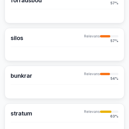
förrådsbod
57
%
Relevans
silos
57
%
Relevans
bunkrar
54
%
Relevans
stratum
63
%