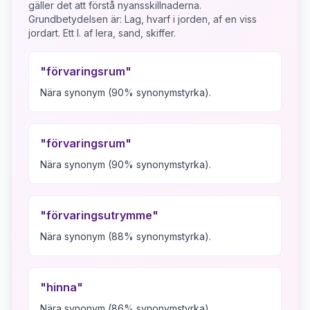
gäller det att förstå nyansskillnaderna.
Grundbetydelsen är:
Lag, hvarf i jorden, af en viss
jordart. Ett l. af lera, sand, skiffer.
"
förvaringsrum
"
Nära synonym (90% synonymstyrka).
"
förvaringsrum
"
Nära synonym (90% synonymstyrka).
"
förvaringsutrymme
"
Nära synonym (88% synonymstyrka).
"
hinna
"
Nära synonym (86% synonymstyrka).