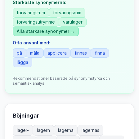
Starkaste synonymerna:
förvaringsrum
förvaringsrum
förvaringsutrymme
varulager
Alla starkare synonymer →
Ofta använt med:
på
måla
applicera
finnas
finna
lägga
Rekommendationer baserade på synonymstyrka och
semantisk analys
Böjningar
lager-
lagern
lagerna
lagernas