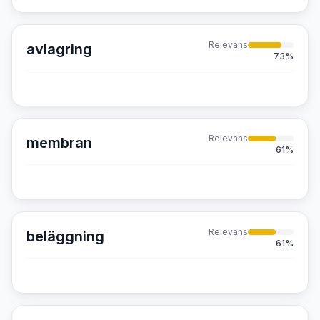
Relevans
avlagring
73
%
Relevans
membran
61
%
Relevans
beläggning
61
%