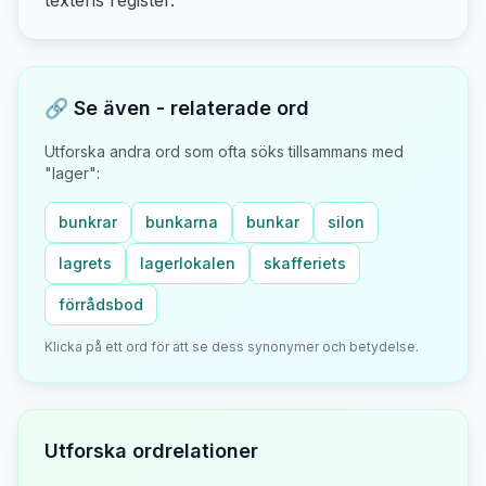
textens
register.
🔗 Se även - relaterade ord
Utforska andra ord som ofta söks tillsammans med
"
lager
":
bunkrar
bunkarna
bunkar
silon
lagrets
lagerlokalen
skafferiets
förrådsbod
Klicka på ett ord för att se dess synonymer och betydelse.
Utforska ordrelationer