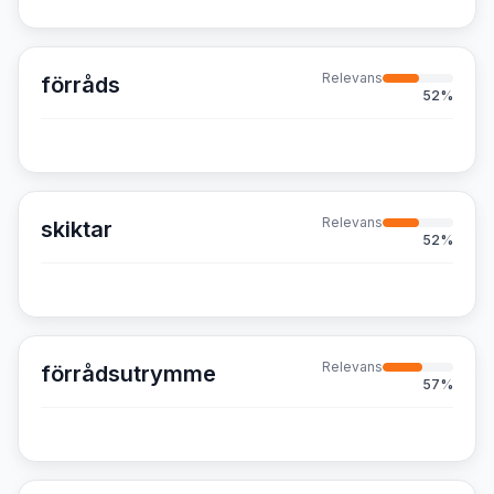
Relevans
förråds
52
%
Relevans
skiktar
52
%
Relevans
förrådsutrymme
57
%