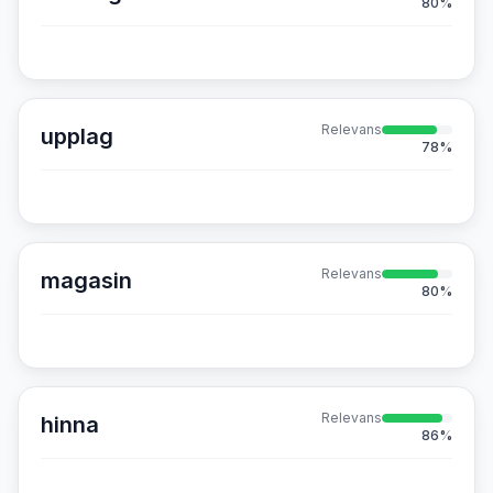
80
%
Relevans
upplag
78
%
Relevans
magasin
80
%
Relevans
hinna
86
%