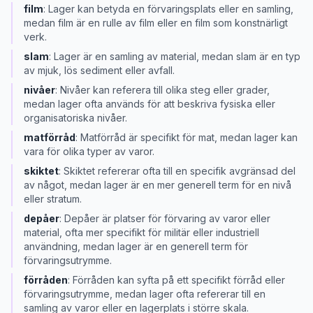
film
:
Lager kan betyda en förvaringsplats eller en samling,
medan film är en rulle av film eller en film som konstnärligt
verk.
slam
:
Lager är en samling av material, medan slam är en typ
av mjuk, lös sediment eller avfall.
nivåer
:
Nivåer kan referera till olika steg eller grader,
medan lager ofta används för att beskriva fysiska eller
organisatoriska nivåer.
matförråd
:
Matförråd är specifikt för mat, medan lager kan
vara för olika typer av varor.
skiktet
:
Skiktet refererar ofta till en specifik avgränsad del
av något, medan lager är en mer generell term för en nivå
eller stratum.
depåer
:
Depåer är platser för förvaring av varor eller
material, ofta mer specifikt för militär eller industriell
användning, medan lager är en generell term för
förvaringsutrymme.
förråden
:
Förråden kan syfta på ett specifikt förråd eller
förvaringsutrymme, medan lager ofta refererar till en
samling av varor eller en lagerplats i större skala.