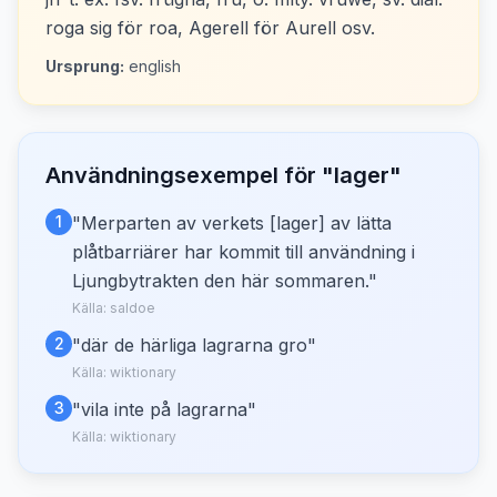
roga sig för roa, Agerell för Aurell osv.
Ursprung:
english
Användningsexempel för "
lager
"
1
"
Merparten av verkets [lager] av lätta
plåtbarriärer har kommit till användning i
Ljungbytrakten den här sommaren.
"
Källa:
saldoe
2
"
där de härliga lagrarna gro
"
Källa:
wiktionary
3
"
vila inte på lagrarna
"
Källa:
wiktionary