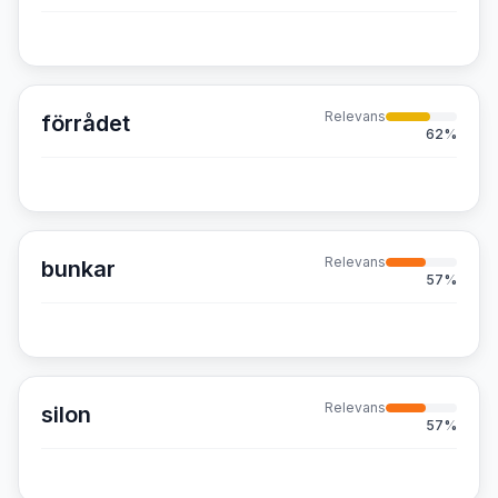
Relevans
förrådet
62
%
Relevans
bunkar
57
%
Relevans
silon
57
%