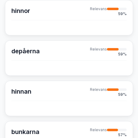
Relevans
hinnor
59
%
Relevans
depåerna
59
%
Relevans
hinnan
59
%
Relevans
bunkarna
57
%