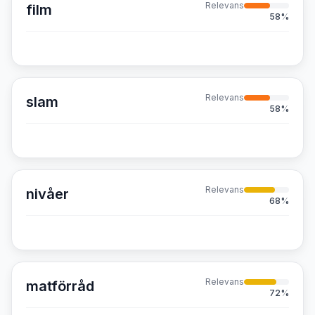
Relevans
film
58
%
Relevans
slam
58
%
Relevans
nivåer
68
%
Relevans
matförråd
72
%