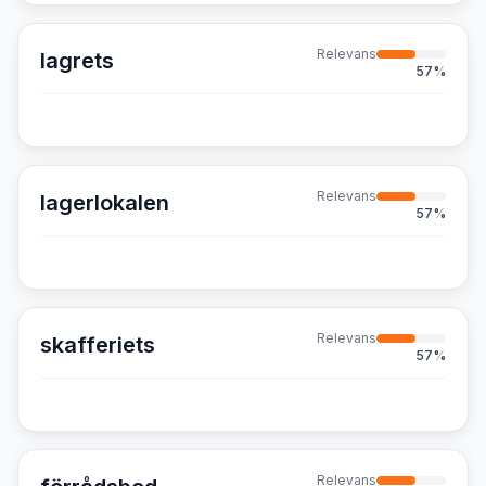
Relevans
lagrets
57
%
Relevans
lagerlokalen
57
%
Relevans
skafferiets
57
%
Relevans