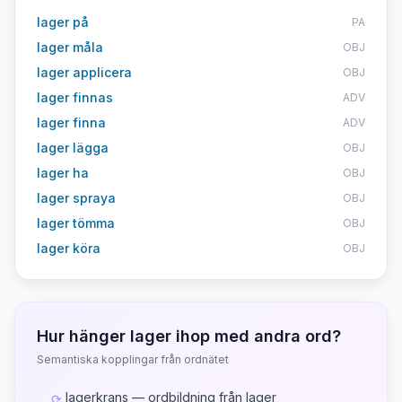
lager på
PA
lager måla
OBJ
lager applicera
OBJ
lager finnas
ADV
lager finna
ADV
lager lägga
OBJ
lager ha
OBJ
lager spraya
OBJ
lager tömma
OBJ
lager köra
OBJ
Hur hänger
lager
ihop med andra ord?
Semantiska kopplingar från ordnätet
lagerkrans — ordbildning från lager
⟳