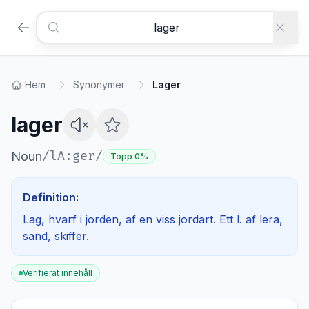
Hem
Synonymer
Lager
lager
/
lA:ger
/
Noun
Topp 0%
Definition:
Lag, hvarf i jorden, af en viss jordart. Ett l. af lera,
sand, skiffer.
Verifierat innehåll