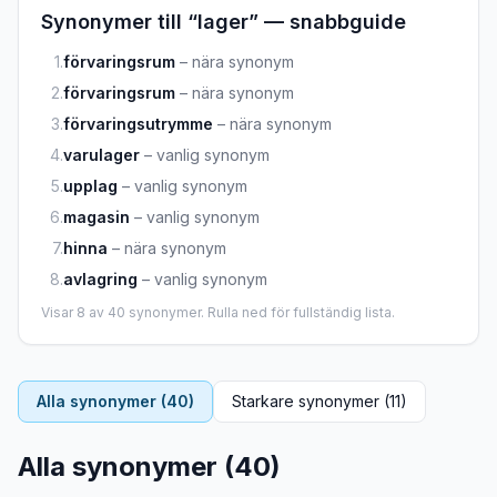
Synonymer till “
lager
” — snabbguide
1
.
förvaringsrum
–
nära synonym
2
.
förvaringsrum
–
nära synonym
3
.
förvaringsutrymme
–
nära synonym
4
.
varulager
–
vanlig synonym
5
.
upplag
–
vanlig synonym
6
.
magasin
–
vanlig synonym
7
.
hinna
–
nära synonym
8
.
avlagring
–
vanlig synonym
Visar
8
av
40
synonymer. Rulla ned för fullständig lista.
Alla synonymer (
40
)
Starkare synonymer (
11
)
Alla synonymer (
40
)