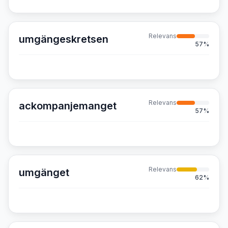
Relevans
umgängeskretsen
57
%
Relevans
ackompanjemanget
57
%
Relevans
umgänget
62
%