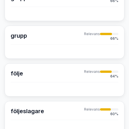
66
%
Relevans
grupp
66
%
Relevans
följe
64
%
Relevans
följeslagare
60
%