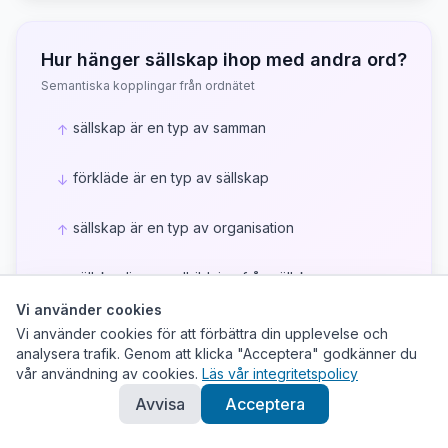
Hur hänger
sällskap
ihop med andra ord?
Semantiska kopplingar från ordnätet
sällskap är en typ av samman
↑
förkläde är en typ av sällskap
↓
sällskap är en typ av organisation
↑
sällskaplig — ordbildning från sällskap
⟳
Vi använder cookies
sällskapsdjur — ordbildning från sällskap
⟳
Vi använder cookies för att förbättra din upplevelse och
analysera trafik. Genom att klicka "Acceptera" godkänner du
vår användning av cookies.
Läs vår integritetspolicy
Ord och begrepp kopplade till
sällskap
→
Avvisa
Acceptera