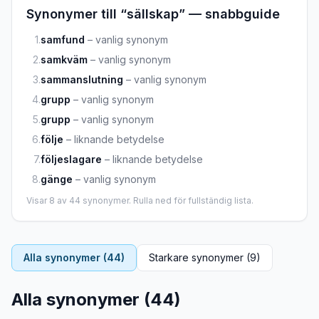
Synonymer till “
sällskap
” — snabbguide
1
.
samfund
–
vanlig synonym
2
.
samkväm
–
vanlig synonym
3
.
sammanslutning
–
vanlig synonym
4
.
grupp
–
vanlig synonym
5
.
grupp
–
vanlig synonym
6
.
följe
–
liknande betydelse
7
.
följeslagare
–
liknande betydelse
8
.
gänge
–
vanlig synonym
Visar
8
av
44
synonymer. Rulla ned för fullständig lista.
Alla synonymer (
44
)
Starkare synonymer (
9
)
Alla synonymer (
44
)