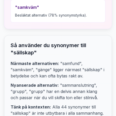
"
samkväm
"
Besläktat alternativ (78% synonymstyrka).
Så använder du synonymer till
"
sällskap
"
Närmaste alternativen:
"samfund",
"samkväm", "gänge"
ligger närmast "
sällskap
" i
betydelse och kan ofta bytas rakt av.
Nyanserade alternativ:
"sammanslutning",
"grupp", "grupp"
har en delvis annan klang
och passar när du vill skifta ton eller stilnivå.
Tänk på kontexten:
Alla
44
synonymer till
"
sällskap
" är inte utbytbara i alla sammanhang.