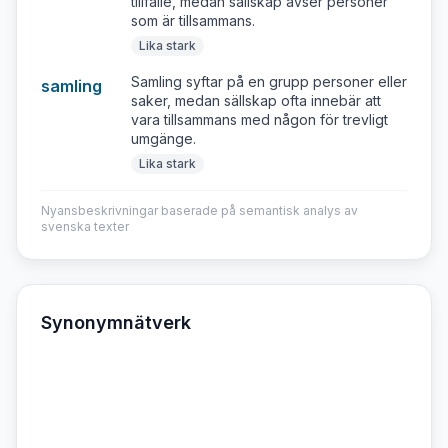
tillfälle, medan sällskap avser personer
som är tillsammans.
Lika stark
Samling syftar på en grupp personer eller
samling
saker, medan sällskap ofta innebär att
vara tillsammans med någon för trevligt
umgänge.
Lika stark
Nyansbeskrivningar baserade på semantisk analys av
svenska texter
Synonymnätverk