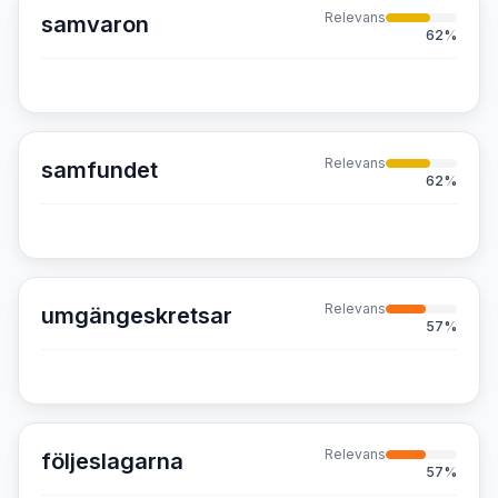
Relevans
samvaron
62
%
Relevans
samfundet
62
%
Relevans
umgängeskretsar
57
%
Relevans
följeslagarna
57
%