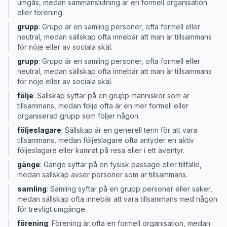
umgås, medan sammanslutning är en formell organisation
eller förening.
grupp
:
Grupp är en samling personer, ofta formell eller
neutral, medan sällskap ofta innebär att man är tillsammans
för nöje eller av sociala skäl.
grupp
:
Grupp är en samling personer, ofta formell eller
neutral, medan sällskap ofta innebär att man är tillsammans
för nöje eller av sociala skäl.
följe
:
Sällskap syftar på en grupp människor som är
tillsammans, medan följe ofta är en mer formell eller
organiserad grupp som följer någon.
följeslagare
:
Sällskap är en generell term för att vara
tillsammans, medan följeslagare ofta antyder en aktiv
följeslagare eller kamrat på resa eller i ett äventyr.
gänge
:
Gänge syftar på en fysisk passage eller tillfälle,
medan sällskap avser personer som är tillsammans.
samling
:
Samling syftar på en grupp personer eller saker,
medan sällskap ofta innebär att vara tillsammans med någon
för trevligt umgänge.
förening
:
Förening är ofta en formell organisation, medan