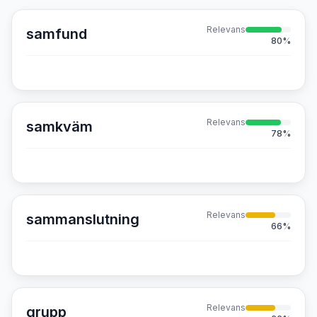
Relevans
samfund
80
%
Relevans
samkväm
78
%
Relevans
sammanslutning
66
%
Relevans
grupp