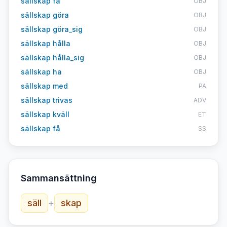
sällskap få
OBJ
sällskap göra
OBJ
sällskap göra_sig
OBJ
sällskap hålla
OBJ
sällskap hålla_sig
OBJ
sällskap ha
OBJ
sällskap med
PA
sällskap trivas
ADV
sällskap kväll
ET
sällskap få
SS
Sammansättning
säll
+
skap