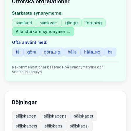
Utforska ordrelationer
Starkaste synonymerna:
samfund
samkväm
gänge
förening
Alla starkare synonymer →
Ofta använt med:
få
göra
göra_sig
hålla
hålla_sig
ha
Rekommendationer baserade på synonymstyrka och
semantisk analys
Böjningar
sällskapen
sällskapens
sällskapet
sällskapets
sällskaps
sällskaps-