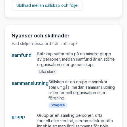
Skillnad mellan
sällskap
och
följe
Nyanser och skillnader
Vad skiljer dessa ord från
sällskap
?
Sällskap syftar ofta på en mindre grupp
samfund
av personer, medan samfund är en större
organisation eller gemenskap.
Lika stark
Sällskap är en grupp människor
sammanslutning
som umgås, medan sammanslutning
är en formell organisation eller
förening.
Svagare
Grupp är en samling personer, ofta
grupp
formell eller neutral, medan sällskap ofta
innebär att man är tillsammans för nöje