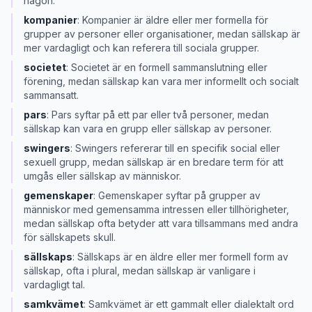
någon.
kompanier
:
Kompanier är äldre eller mer formella för
grupper av personer eller organisationer, medan sällskap är
mer vardagligt och kan referera till sociala grupper.
societet
:
Societet är en formell sammanslutning eller
förening, medan sällskap kan vara mer informellt och socialt
sammansatt.
pars
:
Pars syftar på ett par eller två personer, medan
sällskap kan vara en grupp eller sällskap av personer.
swingers
:
Swingers refererar till en specifik social eller
sexuell grupp, medan sällskap är en bredare term för att
umgås eller sällskap av människor.
gemenskaper
:
Gemenskaper syftar på grupper av
människor med gemensamma intressen eller tillhörigheter,
medan sällskap ofta betyder att vara tillsammans med andra
för sällskapets skull.
sällskaps
:
Sällskaps är en äldre eller mer formell form av
sällskap, ofta i plural, medan sällskap är vanligare i
vardagligt tal.
samkvämet
:
Samkvämet är ett gammalt eller dialektalt ord