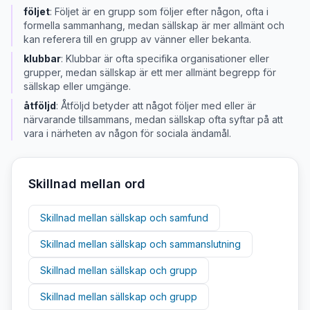
följet
:
Följet är en grupp som följer efter någon, ofta i
formella sammanhang, medan sällskap är mer allmänt och
kan referera till en grupp av vänner eller bekanta.
klubbar
:
Klubbar är ofta specifika organisationer eller
grupper, medan sällskap är ett mer allmänt begrepp för
sällskap eller umgänge.
åtföljd
:
Åtföljd betyder att något följer med eller är
närvarande tillsammans, medan sällskap ofta syftar på att
vara i närheten av någon för sociala ändamål.
Skillnad mellan ord
Skillnad mellan
sällskap
och
samfund
Skillnad mellan
sällskap
och
sammanslutning
Skillnad mellan
sällskap
och
grupp
Skillnad mellan
sällskap
och
grupp