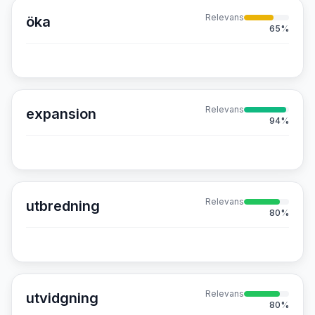
Relevans
öka
65
%
Relevans
expansion
94
%
Relevans
utbredning
80
%
Relevans
utvidgning
80
%