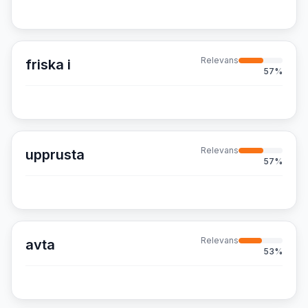
Relevans
friska i
57
%
Relevans
upprusta
57
%
Relevans
avta
53
%