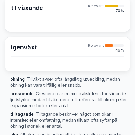
Relevans
tillväxande
70
%
Relevans
igenväxt
46
%
ökning
:
Tillväxt avser ofta långsiktig utveckling, medan
ökning kan vara tillfällig eller snabb.
crescendo
:
Crescendo är en musikalisk term för stigande
ljudstyrka, medan tillväxt generellt refererar till ökning eller
expansion i storlek eller antal.
tilltagande
:
Tilltagande beskriver något som ökar i
intensitet eller omfattning, medan tillväxt ofta syftar på
ökning i storlek eller antal.
öka
:
Att öka är en handling att bli större eller mer, medan