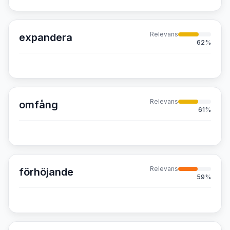
Relevans
expandera
62
%
Relevans
omfång
61
%
Relevans
förhöjande
59
%