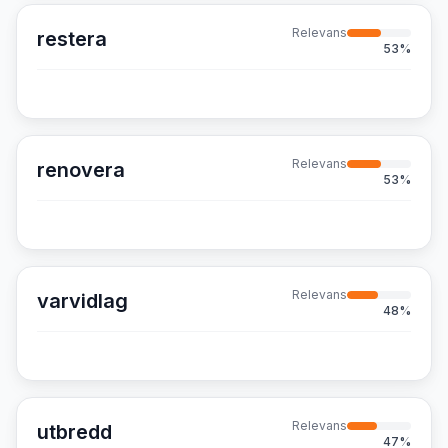
Relevans
restera
53
%
Relevans
renovera
53
%
Relevans
varvidlag
48
%
Relevans
utbredd
47
%