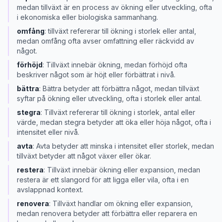
medan tillväxt är en process av ökning eller utveckling, ofta
i ekonomiska eller biologiska sammanhang.
omfång
:
tillväxt refererar till ökning i storlek eller antal,
medan omfång ofta avser omfattning eller räckvidd av
något.
förhöjd
:
Tillväxt innebär ökning, medan förhöjd ofta
beskriver något som är höjt eller förbättrat i nivå.
bättra
:
Bättra betyder att förbättra något, medan tillväxt
syftar på ökning eller utveckling, ofta i storlek eller antal.
stegra
:
Tillväxt refererar till ökning i storlek, antal eller
värde, medan stegra betyder att öka eller höja något, ofta i
intensitet eller nivå.
avta
:
Avta betyder att minska i intensitet eller storlek, medan
tillväxt betyder att något växer eller ökar.
restera
:
Tillväxt innebär ökning eller expansion, medan
restera är ett slangord för att ligga eller vila, ofta i en
avslappnad kontext.
renovera
:
Tillväxt handlar om ökning eller expansion,
medan renovera betyder att förbättra eller reparera en