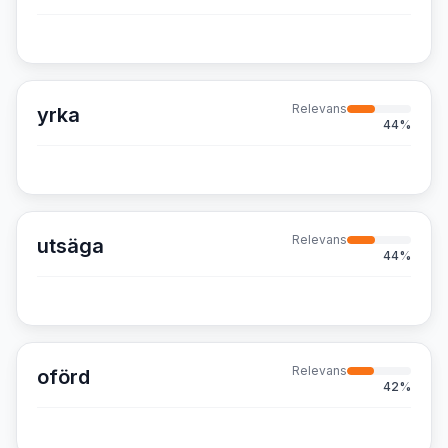
Relevans
yrka
44
%
Relevans
utsäga
44
%
Relevans
oförd
42
%