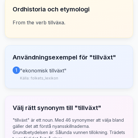
Ordhistoria och etymologi
From the verb tillväxa.
Användningsexempel för "
tillväxt
"
1
"
ekonomisk tillväxt
"
Källa:
folkets_lexikon
Välj rätt synonym till "
tillväxt
"
"tillväxt" är ett noun.
Med
46
synonymer att välja bland
gäller det att förstå nyansskillnaderna.
Grundbetydelsen är:
Sålunda vunnen tillökning. Trädets