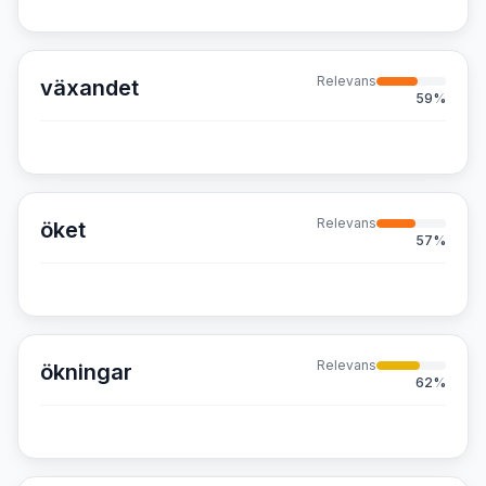
Relevans
växandet
59
%
Relevans
öket
57
%
Relevans
ökningar
62
%