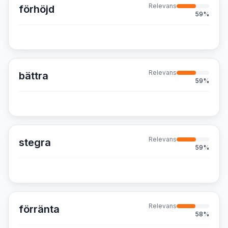
Relevans
förhöjd
59
%
Relevans
bättra
59
%
Relevans
stegra
59
%
Relevans
förränta
58
%