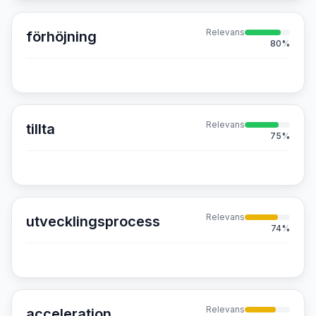
Relevans
förhöjning
80
%
Relevans
tillta
75
%
Relevans
utvecklingsprocess
74
%
Relevans
acceleration