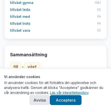
tillväxt gynna
OBJ
tillväxt leda
SS
tillväxt med
PA
tillväxt trots
PA
tillväxt vara
SS
Sammansättning
till
+
växt
Vi använder cookies
Vi använder cookies för att förbättra din upplevelse och
analysera trafik. Genom att klicka "Acceptera" godkänner du
vår användning av cookies.
Läs vår integritetspolicy
Hur hänger
tillväxt
ihop med andra ord?
Avvisa
Acceptera
Semantiska kopplingar från ordnätet
tillväxt är en typ av tillväxa
↑