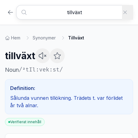
Hem
Synonymer
Tillväxt
tillväxt
/
²tIl:vek:st
/
Noun
Definition:
Sålunda vunnen tillökning. Trädets t. var förlidet
år två alnar.
Verifierat innehåll