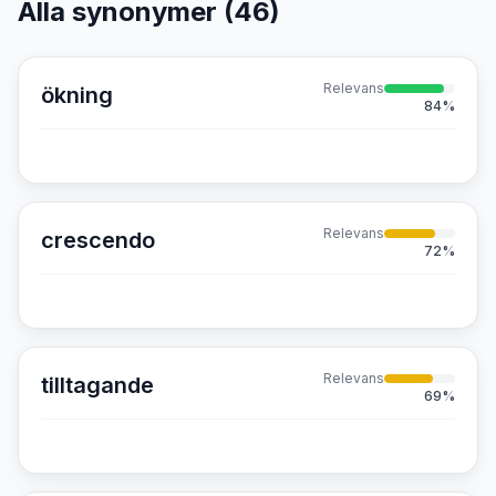
Alla synonymer (
46
)
Relevans
ökning
84
%
Relevans
crescendo
72
%
Relevans
tilltagande
69
%