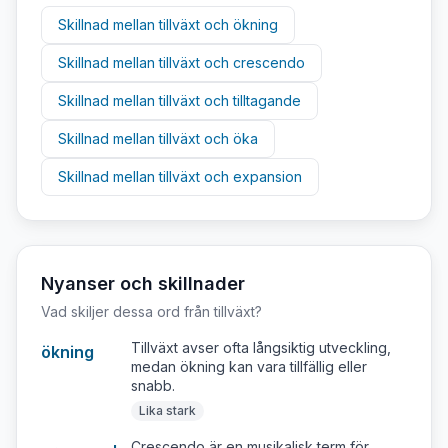
Skillnad mellan
tillväxt
och
ökning
Skillnad mellan
tillväxt
och
crescendo
Skillnad mellan
tillväxt
och
tilltagande
Skillnad mellan
tillväxt
och
öka
Skillnad mellan
tillväxt
och
expansion
Nyanser och skillnader
Vad skiljer dessa ord från
tillväxt
?
Tillväxt avser ofta långsiktig utveckling,
ökning
medan ökning kan vara tillfällig eller
snabb.
Lika stark
Crescendo är en musikalisk term för