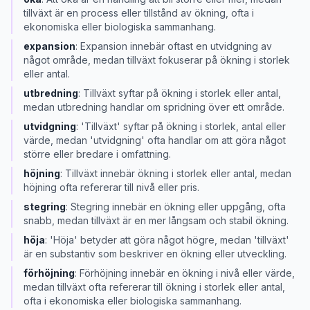
tillväxt är en process eller tillstånd av ökning, ofta i
ekonomiska eller biologiska sammanhang.
expansion
:
Expansion innebär oftast en utvidgning av
något område, medan tillväxt fokuserar på ökning i storlek
eller antal.
utbredning
:
Tillväxt syftar på ökning i storlek eller antal,
medan utbredning handlar om spridning över ett område.
utvidgning
:
'Tillväxt' syftar på ökning i storlek, antal eller
värde, medan 'utvidgning' ofta handlar om att göra något
större eller bredare i omfattning.
höjning
:
Tillväxt innebär ökning i storlek eller antal, medan
höjning ofta refererar till nivå eller pris.
stegring
:
Stegring innebär en ökning eller uppgång, ofta
snabb, medan tillväxt är en mer långsam och stabil ökning.
höja
:
'Höja' betyder att göra något högre, medan 'tillväxt'
är en substantiv som beskriver en ökning eller utveckling.
förhöjning
:
Förhöjning innebär en ökning i nivå eller värde,
medan tillväxt ofta refererar till ökning i storlek eller antal,
ofta i ekonomiska eller biologiska sammanhang.