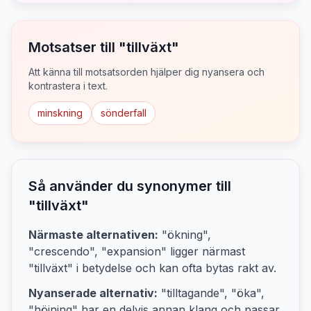
Motsatser till "
tillväxt
"
Att känna till motsatsorden hjälper dig nyansera och
kontrastera i text.
minskning
sönderfall
Så använder du synonymer till
"
tillväxt
"
Närmaste alternativen:
"ökning",
"crescendo", "expansion"
ligger närmast
"
tillväxt
" i betydelse och kan ofta bytas rakt av.
Nyanserade alternativ:
"tilltagande", "öka",
"höjning"
har en delvis annan klang och passar