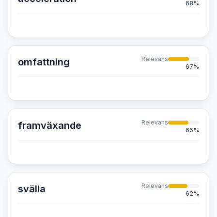
68
%
Relevans
omfattning
67
%
Relevans
framväxande
65
%
Relevans
svälla
62
%