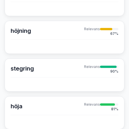
Relevans
höjning
67
%
Relevans
stegring
90
%
Relevans
höja
81
%