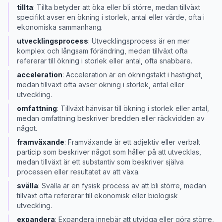
tillta
:
Tillta betyder att öka eller bli större, medan tillväxt
specifikt avser en ökning i storlek, antal eller värde, ofta i
ekonomiska sammanhang.
utvecklingsprocess
:
Utvecklingsprocess är en mer
komplex och långsam förändring, medan tillväxt ofta
refererar till ökning i storlek eller antal, ofta snabbare.
acceleration
:
Acceleration är en ökningstakt i hastighet,
medan tillväxt ofta avser ökning i storlek, antal eller
utveckling.
omfattning
:
Tillväxt hänvisar till ökning i storlek eller antal,
medan omfattning beskriver bredden eller räckvidden av
något.
framväxande
:
Framväxande är ett adjektiv eller verbalt
particip som beskriver något som håller på att utvecklas,
medan tillväxt är ett substantiv som beskriver själva
processen eller resultatet av att växa.
svälla
:
Svälla är en fysisk process av att bli större, medan
tillväxt ofta refererar till ekonomisk eller biologisk
utveckling.
expandera
:
Expandera innebär att utvidga eller göra större,