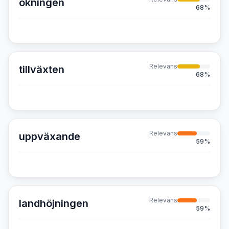
ökningen
68
%
Relevans
tillväxten
68
%
Relevans
uppväxande
59
%
Relevans
landhöjningen
59
%