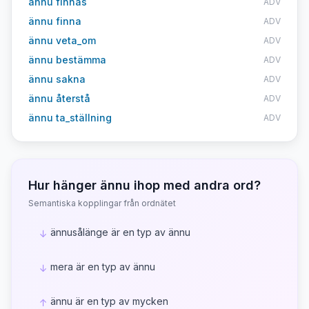
ännu finnas
ADV
ännu finna
ADV
ännu veta_om
ADV
ännu bestämma
ADV
ännu sakna
ADV
ännu återstå
ADV
ännu ta_ställning
ADV
Hur hänger
ännu
ihop med andra ord?
Semantiska kopplingar från ordnätet
ännusålänge är en typ av ännu
↓
mera är en typ av ännu
↓
ännu är en typ av mycken
↑