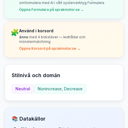
omformulera med AI i vårt systerverktyg Formulera
Öppna Formulera på sprakmotor.se →
🧩
Använd i korsord
ännu
med
4
bokstäver — ledtrådar och
mönstermatchning
Öppna Korsord på sprakmotor.se →
Stilnivå och domän
Neutral
Nonincrease, Decrease
📚 Datakällor