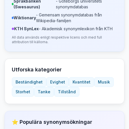
Språkbanken
- Göteborgs universitets
(Swesaurus)
synonymdatabas
- Gemensam synonymdatabas från
Wiktionary
Wikipedia-familjen
KTH SynLex
- Akademisk synonymlexikon från KTH
All data används enligt respektive licens och med full
attribution till källorna.
Utforska kategorier
Beständighet
Evighet
Kvantitet
Musik
Storhet
Tanke
Tillstånd
⭐ Populära synonymsökningar