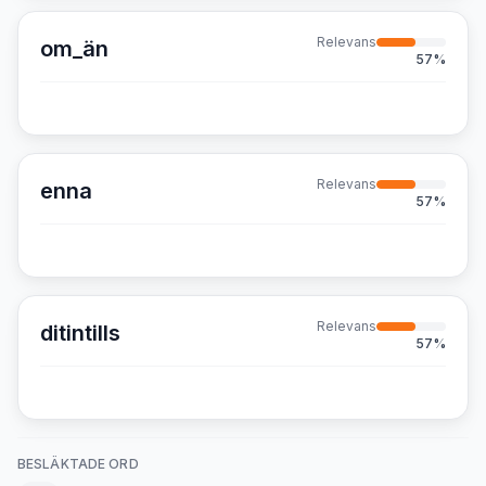
Relevans
om_än
57
%
Relevans
enna
57
%
Relevans
ditintills
57
%
BESLÄKTADE ORD