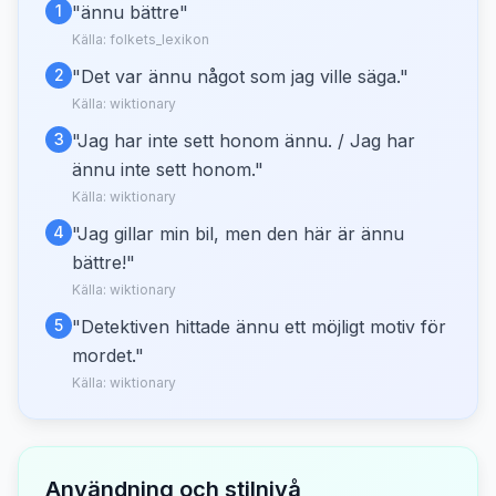
1
"
ännu bättre
"
Källa:
folkets_lexikon
2
"
Det var ännu något som jag ville säga.
"
Källa:
wiktionary
3
"
Jag har inte sett honom ännu. / Jag har
ännu inte sett honom.
"
Källa:
wiktionary
4
"
Jag gillar min bil, men den här är ännu
bättre!
"
Källa:
wiktionary
5
"
Detektiven hittade ännu ett möjligt motiv för
mordet.
"
Källa:
wiktionary
Användning och stilnivå