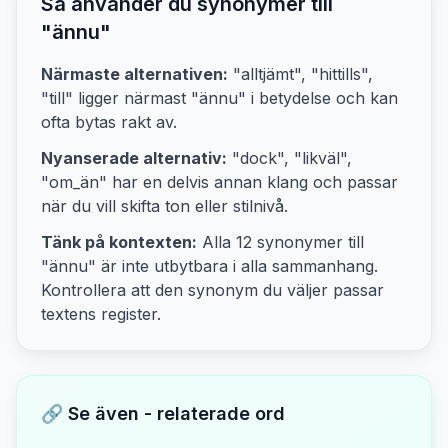
Så använder du synonymer till
"
ännu
"
Närmaste alternativen:
"alltjämt", "hittills",
"till"
ligger närmast "
ännu
" i betydelse och kan
ofta bytas rakt av.
Nyanserade alternativ:
"dock", "likväl",
"om_än"
har en delvis annan klang och passar
när du vill skifta ton eller stilnivå.
Tänk på kontexten:
Alla
12
synonymer till
"
ännu
" är inte utbytbara i alla sammanhang.
Kontrollera att den synonym du väljer passar
textens
register.
🔗 Se även - relaterade ord