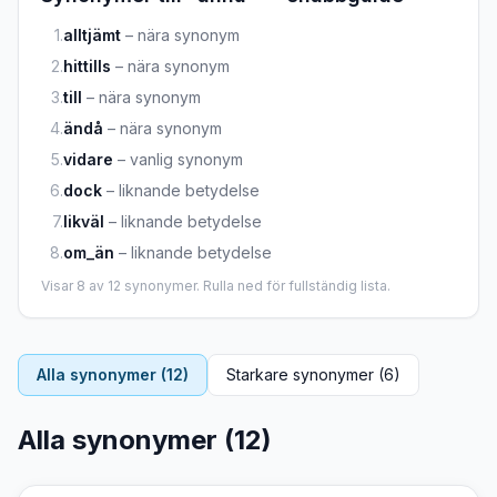
1
.
alltjämt
–
nära synonym
2
.
hittills
–
nära synonym
3
.
till
–
nära synonym
4
.
ändå
–
nära synonym
5
.
vidare
–
vanlig synonym
6
.
dock
–
liknande betydelse
7
.
likväl
–
liknande betydelse
8
.
om_än
–
liknande betydelse
Visar
8
av
12
synonymer. Rulla ned för fullständig lista.
Alla synonymer (
12
)
Starkare synonymer (
6
)
Alla synonymer (
12
)