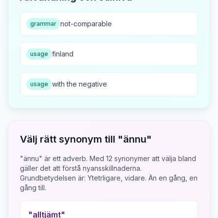
not-comparable
grammar
finland
usage
with the negative
usage
Välj rätt synonym till "
ännu
"
"ännu" är ett adverb.
Med
12
synonymer att välja bland
gäller det att förstå nyansskillnaderna.
Grundbetydelsen är:
Ytetrligare, vidare. Än en gång, en
gång till.
"
alltjämt
"