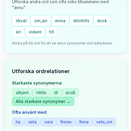
Utforska andra ord som ofta söks tillsammans med
"
ännu
":
likväl
om_än
enna
ditintills
dock
än
vidare
till
Klicka på ett ord för att se dess synonymer och betydelse.
Utforska ordrelationer
Starkaste synonymerna:
alltjämt
hittills
till
ändå
Alla starkare synonymer →
Ofta använt med:
ha
veta
vara
finnas
finna
veta_om