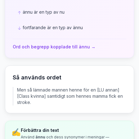
ännu är en typ av nu
↑
fortfarande är en typ av ännu
↓
Ord och begrepp kopplade till
ännu
→
Så används ordet
Men så lämnade mannen henne för en [LU annan]
[Class kvinna] samtidigt som hennes mamma fick en
stroke.
✍️
Förbättra din text
Använd
ännu
och dess synonymer i meningar —