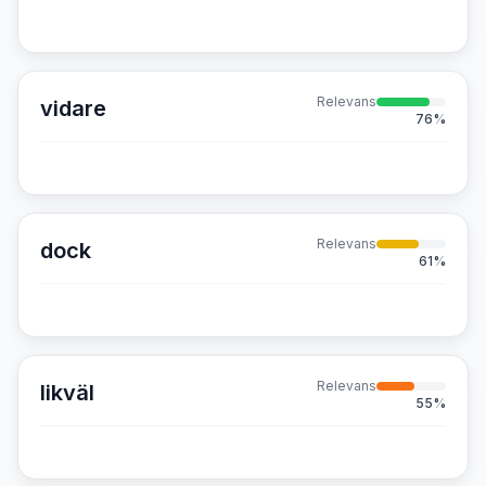
Relevans
vidare
76
%
Relevans
dock
61
%
Relevans
likväl
55
%