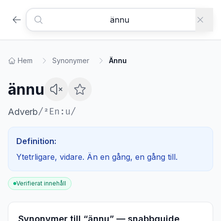
Hem
Synonymer
Ännu
ännu
/
²En:u
/
Adverb
Definition:
Ytetrligare, vidare. Än en gång, en gång till.
Verifierat innehåll
Synonymer till “
ännu
” — snabbguide