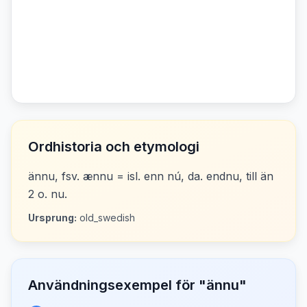
Ordhistoria och etymologi
ännu, fsv. ænnu = isl. enn nú, da. endnu, till än
2 o. nu.
Ursprung:
old_swedish
Användningsexempel för "
ännu
"