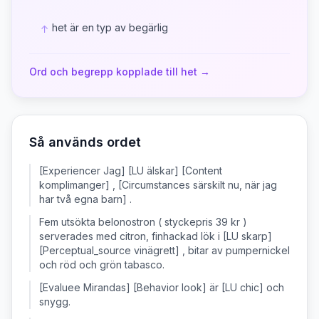
het är en typ av begärlig
↑
Ord och begrepp kopplade till
het
→
Så används ordet
[Experiencer Jag] [LU älskar] [Content
komplimanger] , [Circumstances särskilt nu, när jag
har två egna barn] .
Fem utsökta belonostron ( styckepris 39 kr )
serverades med citron, finhackad lök i [LU skarp]
[Perceptual_source vinägrett] , bitar av pumpernickel
och röd och grön tabasco.
[Evaluee Mirandas] [Behavior look] är [LU chic] och
snygg.