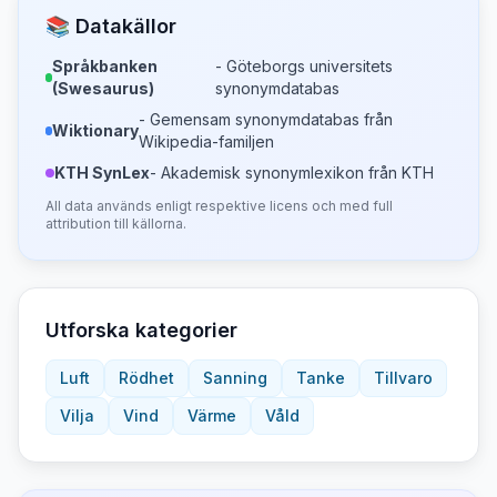
📚 Datakällor
Språkbanken
- Göteborgs universitets
(Swesaurus)
synonymdatabas
- Gemensam synonymdatabas från
Wiktionary
Wikipedia-familjen
KTH SynLex
- Akademisk synonymlexikon från KTH
All data används enligt respektive licens och med full
attribution till källorna.
Utforska kategorier
Luft
Rödhet
Sanning
Tanke
Tillvaro
Vilja
Vind
Värme
Våld