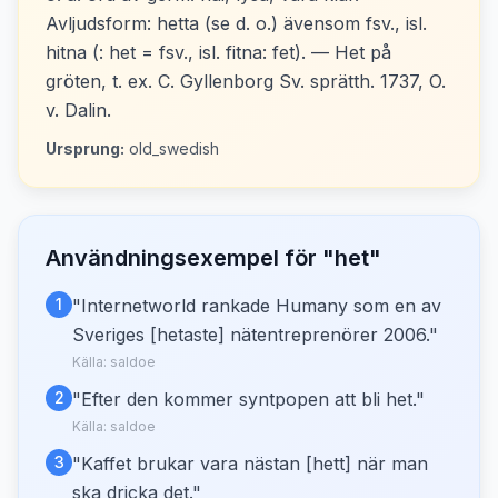
Avljudsform: hetta (se d. o.) ävensom fsv., isl.
hitna (: het = fsv., isl. fitna: fet). — Het på
gröten, t. ex. C. Gyllenborg Sv. sprätth. 1737, O.
v. Dalin.
Ursprung:
old_swedish
Användningsexempel för "
het
"
1
"
Internetworld rankade Humany som en av
Sveriges [hetaste] nätentreprenörer 2006.
"
Källa:
saldoe
2
"
Efter den kommer syntpopen att bli het.
"
Källa:
saldoe
3
"
Kaffet brukar vara nästan [hett] när man
ska dricka det.
"