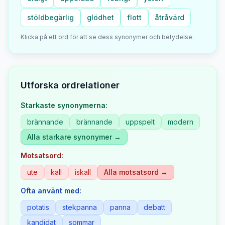
stöldbegärlig
glödhet
flott
åtråvärd
Klicka på ett ord för att se dess synonymer och betydelse.
Utforska ordrelationer
Starkaste synonymerna:
brännande
brännande
uppspelt
modern
Alla starkare synonymer →
Motsatsord:
ute
kall
iskall
Alla motsatsord →
Ofta använt med:
potatis
stekpanna
panna
debatt
kandidat
sommar