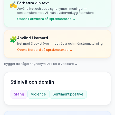
✍️
Förbättra din text
Använd
het
och dess synonymer i meningar —
omformulera med AI i vårt systerverktyg Formulera
Öppna Formulera på sprakmotor.se →
🧩
Använd i korsord
het
med
3
bokstäver — ledtrådar och mönstermatchning
Öppna Korsord på sprakmotor.se →
Bygger du något? Synonym-API för utvecklare →
Stilnivå och domän
Slang
Violence
Sentiment:positive