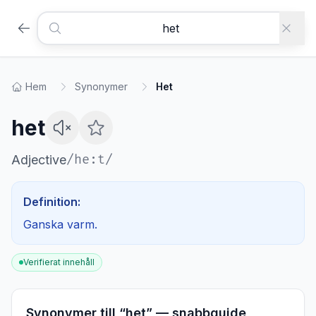
Hem
Synonymer
Het
het
/
he:t
/
Adjective
Definition:
Ganska varm.
Verifierat innehåll
Synonymer till “
het
” — snabbguide