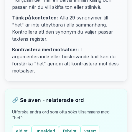
"förtjusande"
har en delvis annan klang och
passar när du vill skifta ton eller stilnivå.
Tänk på kontexten:
Alla
29
synonymer till
"
het
" är inte utbytbara i alla sammanhang.
Kontrollera att den synonym du väljer passar
textens
register.
Kontrastera med motsatser:
I
argumenterande eller beskrivande text kan du
förstärka "
het
" genom att kontrastera mot
dess
motsatser
.
🔗 Se även - relaterade ord
Utforska andra ord som ofta söks tillsammans med
"
het
":
eldigt
uppeldad
febrigt
ystert