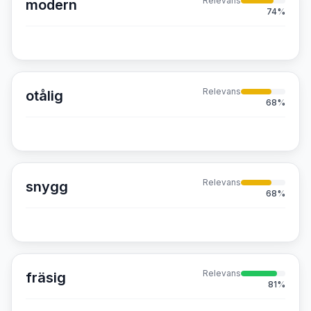
Relevans
modern
74
%
Relevans
otålig
68
%
Relevans
snygg
68
%
Relevans
fräsig
81
%