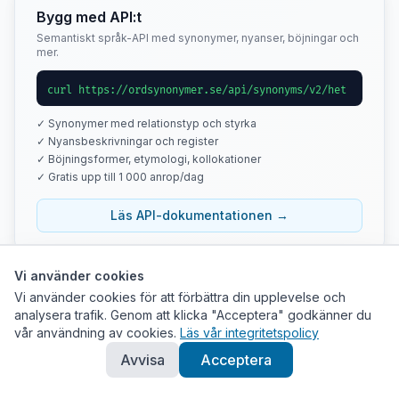
Bygg med API:t
Semantiskt språk-API med synonymer, nyanser, böjningar och
mer.
curl https://ordsynonymer.se/api/synonyms/v2/het
✓ Synonymer med relationstyp och styrka
✓ Nyansbeskrivningar och register
✓ Böjningsformer, etymologi, kollokationer
✓ Gratis upp till 1 000 anrop/dag
Läs API-dokumentationen →
Vi använder cookies
Vi använder cookies för att förbättra din upplevelse och
Tips
analysera trafik. Genom att klicka "Acceptera" godkänner du
vår användning av cookies.
Läs vår integritetspolicy
Klicka på ett synonymkort för att se dess synonymer.
Använd nätverksgrafen för att utforska ordrelationer
Avvisa
Acceptera
visuellt.