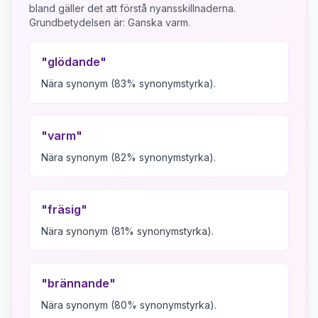
bland gäller det att förstå nyansskillnaderna.
Grundbetydelsen är:
Ganska varm.
"
glödande
"
Nära synonym (83% synonymstyrka).
"
varm
"
Nära synonym (82% synonymstyrka).
"
fräsig
"
Nära synonym (81% synonymstyrka).
"
brännande
"
Nära synonym (80% synonymstyrka).