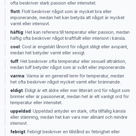
ofta beskriver stark passion eller intensitet.
flott
:
Flott beskriver något som är mycket bra eller
imponerande, medan het kan betyda att något är mycket
varmt eller intensivt.
häftig
:
Het kan referera till temperatur eller passion, medan
häftig ofta beskriver något kraftfullt eller intensivt i känsla.
cool
:
Cool är engelskt lånord för något stiligt eller avspänt,
medan het betyder varmt eller sexigt.
tuff
:
Het beskriver ofta temperatur eller sexuell attraktion,
medan tuff betyder något som är svårt eller imponerande.
varma
:
Varma är en generell term för temperatur, medan
het ofta beskriver något mycket varmt eller brännande.
eldigt
:
Eldigt är ett äldre eller mer litterärt ord för något som
brinner eller är passionerat, medan het är ett vanligt ord för
temperatur eller intensitet.
uppeldad
:
Uppeldad antyder en stark, ofta tillfällig känsla
eller stämning, medan het kan vara mer allmänt och mindre
intensivt.
febrigt
:
Febrigt beskriver en tillstånd av febrighet eller