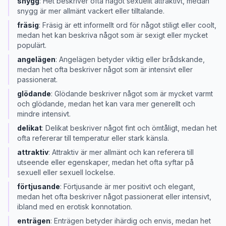
snygg
:
Het beskriver ofta något sexuellt attraktivt, medan
snygg är mer allmänt vackert eller tilltalande.
fräsig
:
Fräsig är ett informellt ord för något stiligt eller coolt,
medan het kan beskriva något som är sexigt eller mycket
populärt.
angelägen
:
Angelägen betyder viktig eller brådskande,
medan het ofta beskriver något som är intensivt eller
passionerat.
glödande
:
Glödande beskriver något som är mycket varmt
och glödande, medan het kan vara mer generellt och
mindre intensivt.
delikat
:
Delikat beskriver något fint och ömtåligt, medan het
ofta refererar till temperatur eller stark känsla.
attraktiv
:
Attraktiv är mer allmänt och kan referera till
utseende eller egenskaper, medan het ofta syftar på
sexuell eller sexuell lockelse.
förtjusande
:
Förtjusande är mer positivt och elegant,
medan het ofta beskriver något passionerat eller intensivt,
ibland med en erotisk konnotation.
enträgen
:
Enträgen betyder ihärdig och envis, medan het