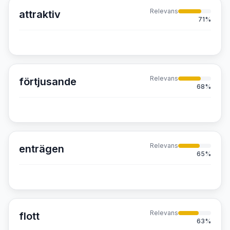
Relevans
attraktiv
71
%
Relevans
förtjusande
68
%
Relevans
enträgen
65
%
Relevans
flott
63
%