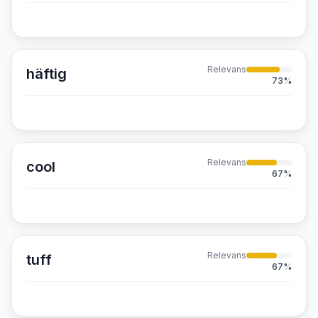
Relevans
häftig
73
%
Relevans
cool
67
%
Relevans
tuff
67
%