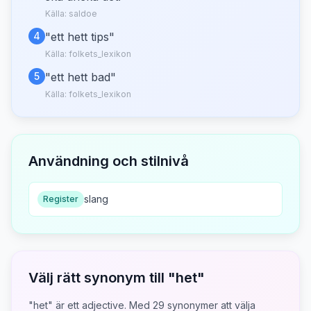
Källa:
saldoe
4
"
ett hett tips
"
Källa:
folkets_lexikon
5
"
ett hett bad
"
Källa:
folkets_lexikon
Användning och stilnivå
slang
Register
Välj rätt synonym till "
het
"
"het" är ett adjective.
Med
29
synonymer att välja