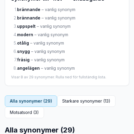
1
.
brännande
–
vanlig synonym
2
.
brännande
–
vanlig synonym
3
.
uppspelt
–
vanlig synonym
4
.
modern
–
vanlig synonym
5
.
otålig
–
vanlig synonym
6
.
snygg
–
vanlig synonym
7
.
fräsig
–
vanlig synonym
8
.
angelägen
–
vanlig synonym
Visar
8
av
29
synonymer. Rulla ned för fullständig lista.
Alla synonymer (
29
)
Starkare synonymer (
13
)
Motsatsord (
3
)
Alla synonymer (
29
)