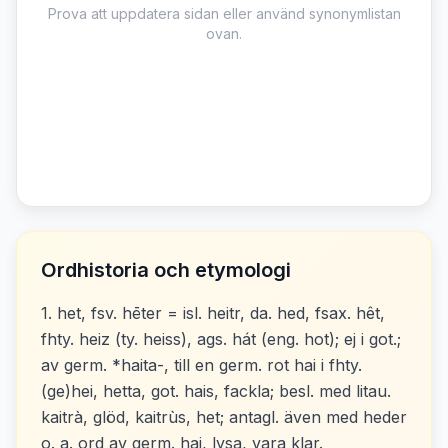
Prova att uppdatera sidan eller använd synonymlistan
ovan.
Ordhistoria och etymologi
1. het, fsv. hēter = isl. heitr, da. hed, fsax. hêt,
fhty. heiz (ty. heiss), ags. hát (eng. hot); ej i got.;
av germ. *haita-, till en germ. rot hai i fhty.
(ge)hei, hetta, got. hais, fackla; besl. med litau.
kaitrà, glöd, kaitrùs, het; antagl. även med heder
o. a. ord av germ. hai, lysa, vara klar.