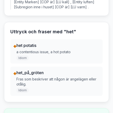
[Entity Marken] [COP är] [LU kall] , [Entity luften]
[Subregion inne i huset] [COP är] [LU varm] .
Uttryck och fraser med "
het
"
het potatis
◆
a contentious issue, a hot potato
Idiom
het_på_gröten
◆
Fras som beskriver att någon är angelägen eller
otålig.
Idiom