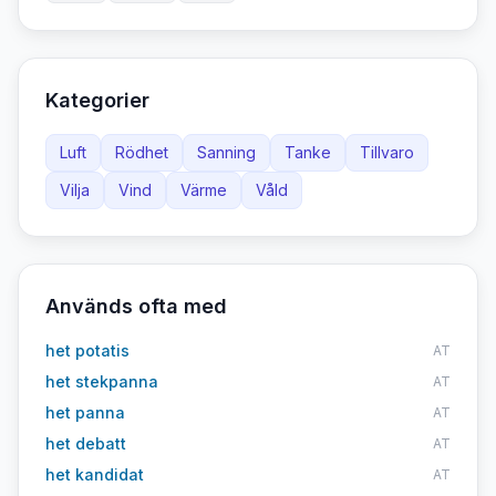
Kategorier
Luft
Rödhet
Sanning
Tanke
Tillvaro
Vilja
Vind
Värme
Våld
Används ofta med
het potatis
AT
het stekpanna
AT
het panna
AT
het debatt
AT
het kandidat
AT