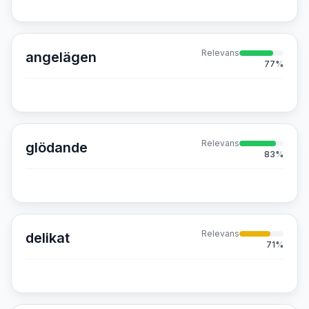
Relevans
angelägen
77
%
Relevans
glödande
83
%
Relevans
delikat
71
%