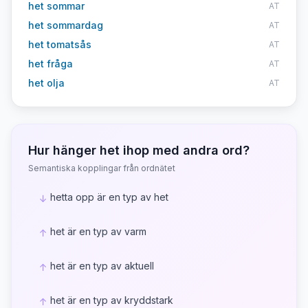
het sommar
AT
het sommardag
AT
het tomatsås
AT
het fråga
AT
het olja
AT
Hur hänger
het
ihop med andra ord?
Semantiska kopplingar från ordnätet
hetta opp är en typ av het
↓
het är en typ av varm
↑
het är en typ av aktuell
↑
het är en typ av kryddstark
↑