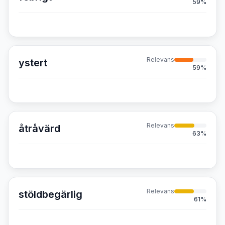
59
%
Relevans
ystert
59
%
Relevans
åtråvärd
63
%
Relevans
stöldbegärlig
61
%