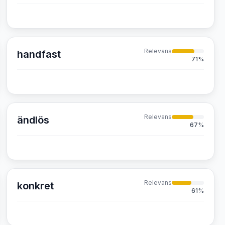
Relevans
handfast
71
%
Relevans
ändlös
67
%
Relevans
konkret
61
%