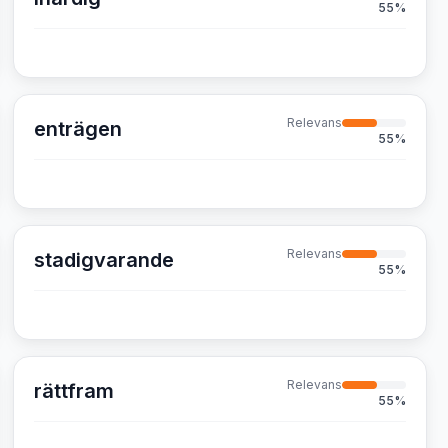
55
%
Relevans
enträgen
55
%
Relevans
stadigvarande
55
%
Relevans
rättfram
55
%