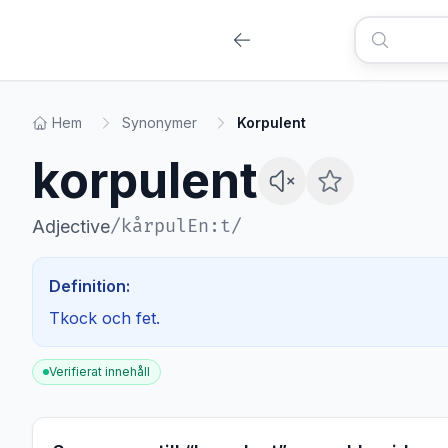
Hem
Synonymer
Korpulent
korpulent
/
kårpulEn:t
/
Adjective
Definition:
Tkock och fet.
Verifierat innehåll