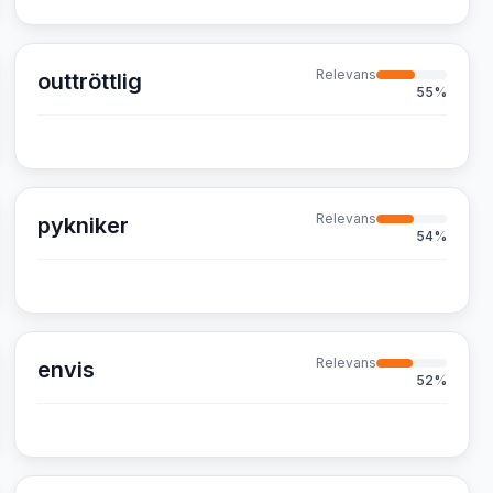
Relevans
outtröttlig
55
%
Relevans
pykniker
54
%
Relevans
envis
52
%