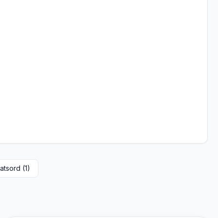
atsord (
1
)