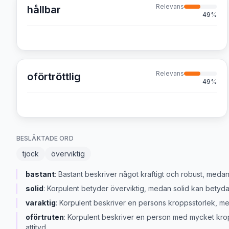
Relevans
hållbar
49
%
Relevans
oförtröttlig
49
%
BESLÄKTADE ORD
tjock
överviktig
bastant
:
Bastant beskriver något kraftigt och robust, medan 
solid
:
Korpulent betyder överviktig, medan solid kan betyda rob
varaktig
:
Korpulent beskriver en persons kroppsstorlek, me
oförtruten
:
Korpulent beskriver en person med mycket krop
attityd.