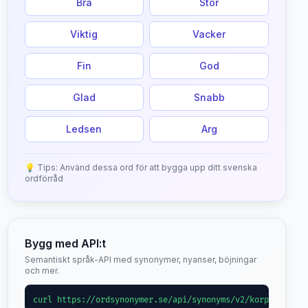
Bra
Stor
Viktig
Vacker
Fin
God
Glad
Snabb
Ledsen
Arg
💡 Tips: Använd dessa ord för att bygga upp ditt svenska
ordförråd
Bygg med API:t
Semantiskt språk-API med synonymer, nyanser, böjningar
och mer.
curl https://ordsynonymer.se/api/synonyms/v2/korpulent