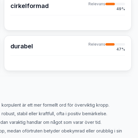
Relevans
cirkelformad
49
%
Relevans
durabel
47
%
korpulent är ett mer formellt ord för överviktig kropp.
ust, stabil eller kraftfull, ofta i positiv bemärkelse.
dan varaktig handlar om något som varar över tid.
p, medan oförtruten betyder obekymrad eller orubblig i sin