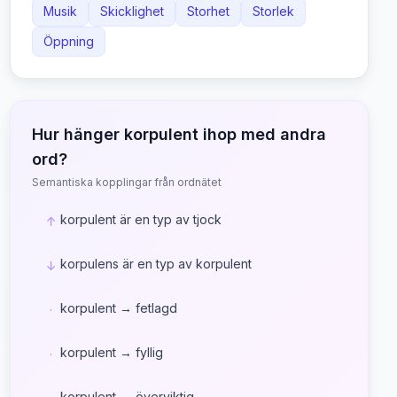
Musik
Skicklighet
Storhet
Storlek
Öppning
Hur hänger
korpulent
ihop med andra
ord?
Semantiska kopplingar från ordnätet
korpulent är en typ av tjock
↑
korpulens är en typ av korpulent
↓
korpulent → fetlagd
·
korpulent → fyllig
·
korpulent → överviktig