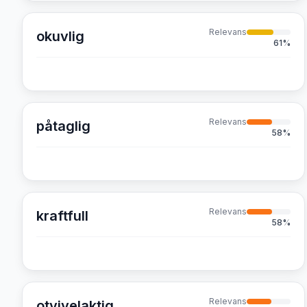
Relevans
okuvlig
61
%
Relevans
påtaglig
58
%
Relevans
kraftfull
58
%
Relevans
otvivelaktig