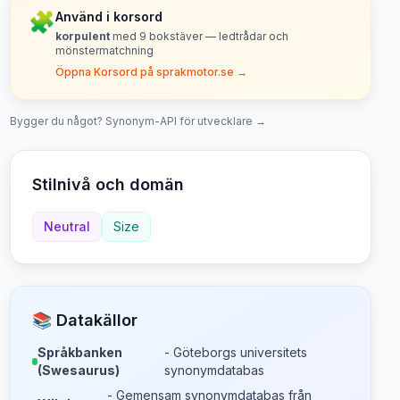
🧩
Använd i korsord
korpulent
med
9
bokstäver — ledtrådar och
mönstermatchning
Öppna Korsord på sprakmotor.se →
Bygger du något? Synonym-API för utvecklare →
Stilnivå och domän
Neutral
Size
📚 Datakällor
Språkbanken
- Göteborgs universitets
(Swesaurus)
synonymdatabas
- Gemensam synonymdatabas från