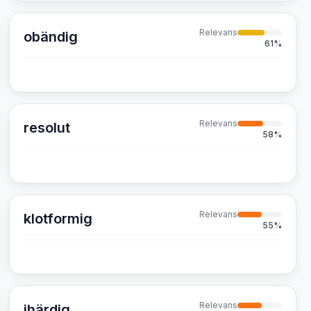
Relevans
obändig
61
%
Relevans
resolut
58
%
Relevans
klotformig
55
%
Relevans
ihärdig