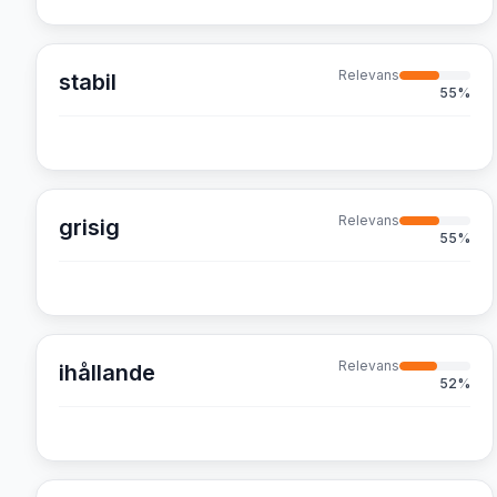
Relevans
stabil
55
%
Relevans
grisig
55
%
Relevans
ihållande
52
%