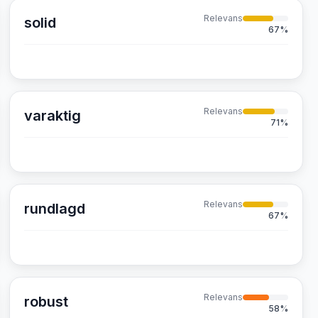
Relevans
solid
67
%
Relevans
varaktig
71
%
Relevans
rundlagd
67
%
Relevans
robust
58
%