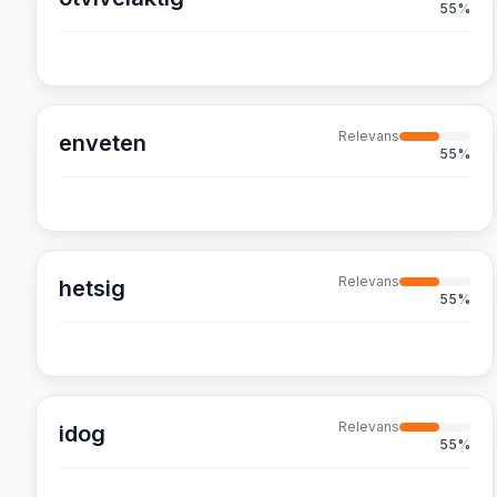
55
%
Relevans
enveten
55
%
Relevans
hetsig
55
%
Relevans
idog
55
%