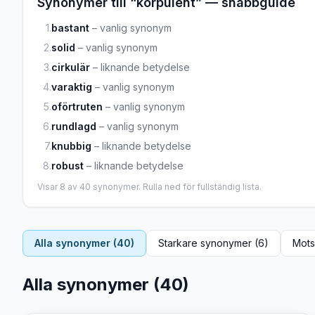
Synonymer till “
korpulent
” — snabbguide
1
.
bastant
–
vanlig synonym
2
.
solid
–
vanlig synonym
3
.
cirkulär
–
liknande betydelse
4
.
varaktig
–
vanlig synonym
5
.
oförtruten
–
vanlig synonym
6
.
rundlagd
–
vanlig synonym
7
.
knubbig
–
liknande betydelse
8
.
robust
–
liknande betydelse
Visar
8
av
40
synonymer. Rulla ned för fullständig lista.
Alla synonymer (
40
)
Starkare synonymer (
6
)
Mots
Alla synonymer (
40
)