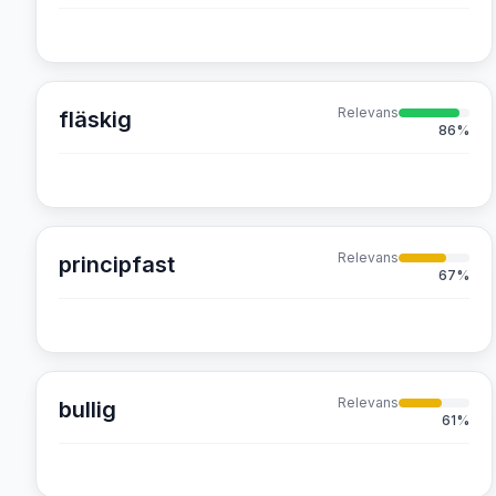
Relevans
fläskig
86
%
Relevans
principfast
67
%
Relevans
bullig
61
%