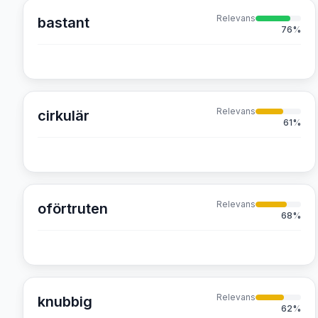
Relevans
bastant
76
%
Relevans
cirkulär
61
%
Relevans
oförtruten
68
%
Relevans
knubbig
62
%