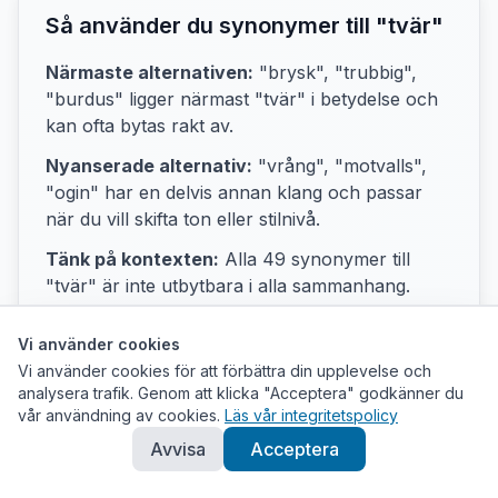
Så använder du synonymer till "
tvär
"
Närmaste alternativen:
"brysk", "trubbig",
"burdus"
ligger närmast "
tvär
" i betydelse och
kan ofta bytas rakt av.
Nyanserade alternativ:
"vrång", "motvalls",
"ogin"
har en delvis annan klang och passar
när du vill skifta ton eller stilnivå.
Tänk på kontexten:
Alla
49
synonymer till
"
tvär
" är inte utbytbara i alla sammanhang.
Kontrollera att den synonym du väljer passar
textens
register.
Vi använder cookies
Vi använder cookies för att förbättra din upplevelse och
Kontrastera med motsatser:
I
analysera trafik. Genom att klicka "Acceptera" godkänner du
argumenterande eller beskrivande text kan du
vår användning av cookies.
Läs vår integritetspolicy
förstärka "
tvär
" genom att kontrastera mot
Avvisa
Acceptera
"raka"
.