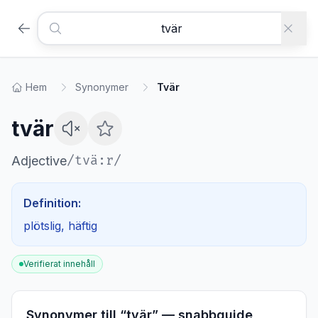
Hem
Synonymer
Tvär
tvär
/
tvä:r
/
Adjective
Definition:
plötslig, häftig
Verifierat innehåll
Synonymer till “
tvär
” — snabbguide