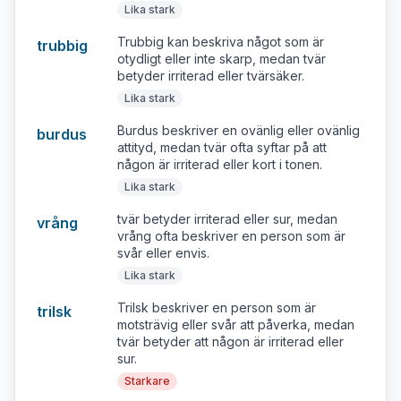
Lika stark
Trubbig kan beskriva något som är
trubbig
otydligt eller inte skarp, medan tvär
betyder irriterad eller tvärsäker.
Lika stark
Burdus beskriver en ovänlig eller ovänlig
burdus
attityd, medan tvär ofta syftar på att
någon är irriterad eller kort i tonen.
Lika stark
tvär betyder irriterad eller sur, medan
vrång
vrång ofta beskriver en person som är
svår eller envis.
Lika stark
Trilsk beskriver en person som är
trilsk
motsträvig eller svår att påverka, medan
tvär betyder att någon är irriterad eller
sur.
Starkare