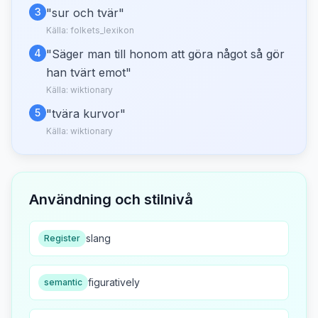
3
"
sur och tvär
"
Källa:
folkets_lexikon
4
"
Säger man till honom att göra något så gör
han tvärt emot
"
Källa:
wiktionary
5
"
tvära kurvor
"
Källa:
wiktionary
Användning och stilnivå
slang
Register
figuratively
semantic