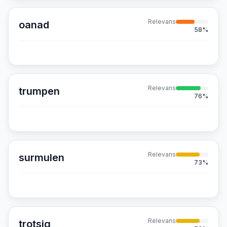
Relevans
oanad
58
%
Relevans
trumpen
76
%
Relevans
surmulen
73
%
Relevans
trotsig