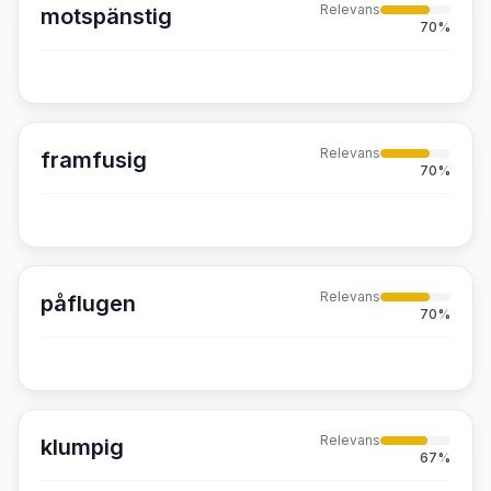
Relevans
motspänstig
70
%
Relevans
framfusig
70
%
Relevans
påflugen
70
%
Relevans
klumpig
67
%