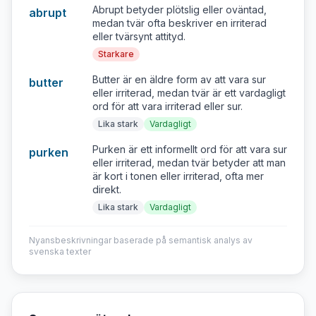
Abrupt betyder plötslig eller oväntad,
abrupt
medan tvär ofta beskriver en irriterad
eller tvärsynt attityd.
Starkare
Butter är en äldre form av att vara sur
butter
eller irriterad, medan tvär är ett vardagligt
ord för att vara irriterad eller sur.
Lika stark
Vardagligt
Purken är ett informellt ord för att vara sur
purken
eller irriterad, medan tvär betyder att man
är kort i tonen eller irriterad, ofta mer
direkt.
Lika stark
Vardagligt
Nyansbeskrivningar baserade på semantisk analys av
svenska texter