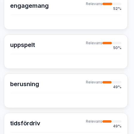
Relevans
engagemang
52
%
Relevans
uppspelt
50
%
Relevans
berusning
49
%
Relevans
tidsfördriv
49
%