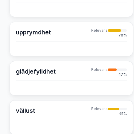
Relevans
upprymdhet
70
%
Relevans
glädjefylldhet
47
%
Relevans
vällust
61
%