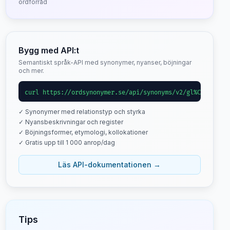
ordförråd
Bygg med API:t
Semantiskt språk-API med synonymer, nyanser, böjningar
och mer.
curl https://ordsynonymer.se/api/synonyms/v2/gl%C3%A4dje
✓ Synonymer med relationstyp och styrka
✓ Nyansbeskrivningar och register
✓ Böjningsformer, etymologi, kollokationer
✓ Gratis upp till 1 000 anrop/dag
Läs API-dokumentationen →
Tips