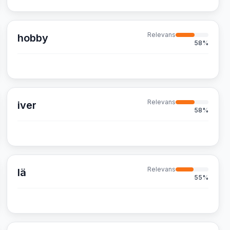
Relevans
hobby
58
%
Relevans
iver
58
%
Relevans
lä
55
%