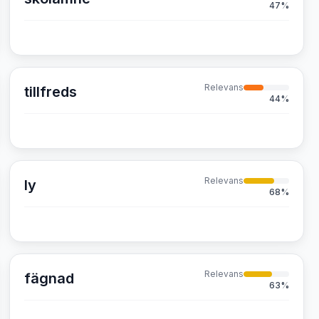
47
%
Relevans
tillfreds
44
%
Relevans
ly
68
%
Relevans
fägnad
63
%