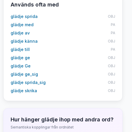
Används ofta med
glädje sprida
OBJ
glädje med
PA
glädje av
PA
glädje känna
OBJ
glädje till
PA
glädje ge
OBJ
glädje Ge
OBJ
glädje ge_sig
OBJ
glädje sprida_sig
OBJ
glädje skrika
OBJ
Hur hänger
glädje
ihop med andra ord?
Semantiska kopplingar från ordnätet