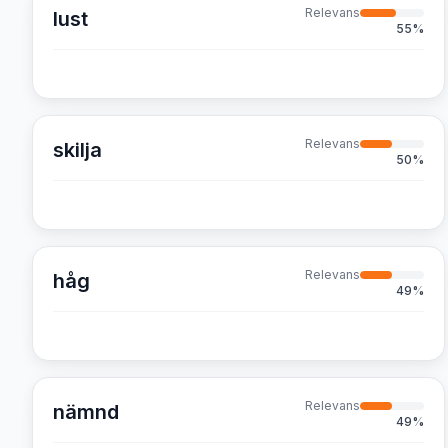
Relevans
lust
55
%
Relevans
skilja
50
%
Relevans
håg
49
%
Relevans
nämnd
49
%