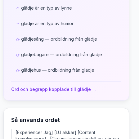
glädje är en typ av lynne
↑
glädje är en typ av humör
↑
glädjesång — ordbildning från glädje
⟳
glädjebägare — ordbildning från glädje
⟳
glädjehus — ordbildning från glädje
⟳
Ord och begrepp kopplade till
glädje
→
Så används ordet
[Experiencer Jag] [LU älskar] [Content
komplimanger] , [Circumstances särskilt nu, när jag