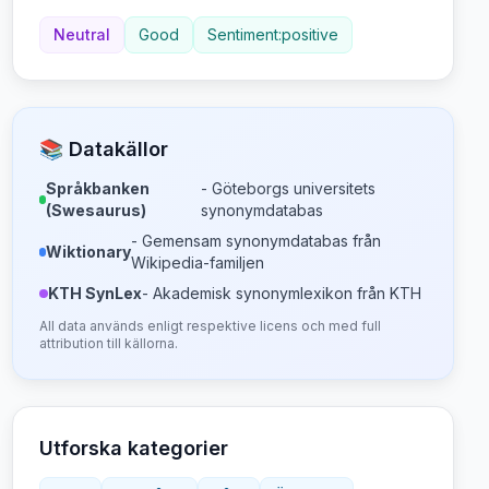
Neutral
Good
Sentiment:positive
📚 Datakällor
Språkbanken
- Göteborgs universitets
(Swesaurus)
synonymdatabas
- Gemensam synonymdatabas från
Wiktionary
Wikipedia-familjen
KTH SynLex
- Akademisk synonymlexikon från KTH
All data används enligt respektive licens och med full
attribution till källorna.
Utforska kategorier