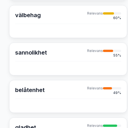
Relevans
välbehag
60
%
Relevans
sannolikhet
55
%
Relevans
belåtenhet
49
%
Relevans
gladhet