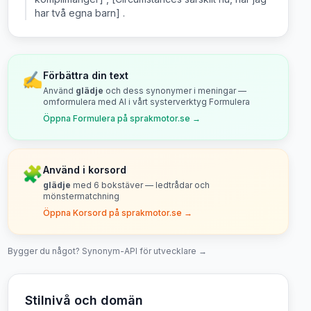
har två egna barn] .
✍️
Förbättra din text
Använd
glädje
och dess synonymer i meningar —
omformulera med AI i vårt systerverktyg Formulera
Öppna Formulera på sprakmotor.se →
🧩
Använd i korsord
glädje
med
6
bokstäver — ledtrådar och
mönstermatchning
Öppna Korsord på sprakmotor.se →
Bygger du något? Synonym-API för utvecklare →
Stilnivå och domän