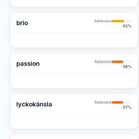
Relevans
brio
62
%
Relevans
passion
58
%
Relevans
lyckokänsla
57
%