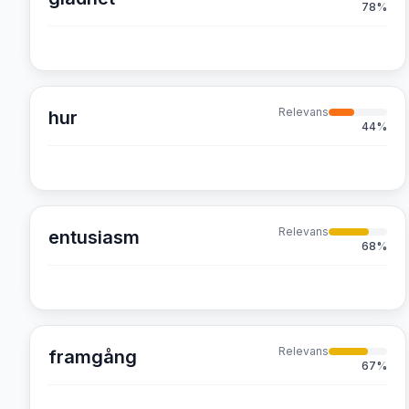
78
%
Relevans
hur
44
%
Relevans
entusiasm
68
%
Relevans
framgång
67
%