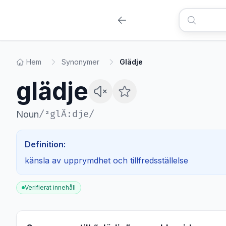
Hem
Synonymer
Glädje
glädje
/
²glÄ:dje
/
Noun
Definition:
känsla av upprymdhet och tillfredsställelse
Verifierat innehåll