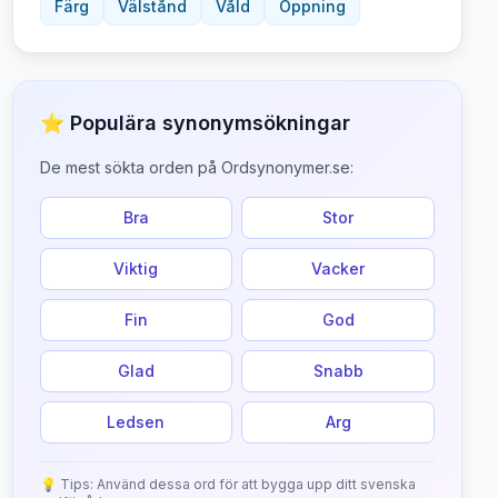
Färg
Välstånd
Våld
Öppning
⭐ Populära synonymsökningar
De mest sökta orden på Ordsynonymer.se:
Bra
Stor
Viktig
Vacker
Fin
God
Glad
Snabb
Ledsen
Arg
💡 Tips: Använd dessa ord för att bygga upp ditt svenska