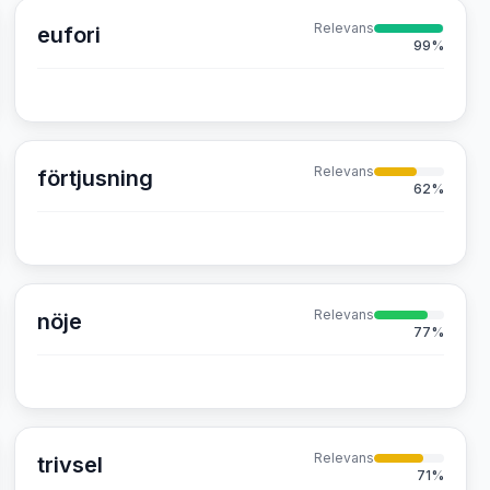
Relevans
eufori
99
%
Relevans
förtjusning
62
%
Relevans
nöje
77
%
Relevans
trivsel
71
%