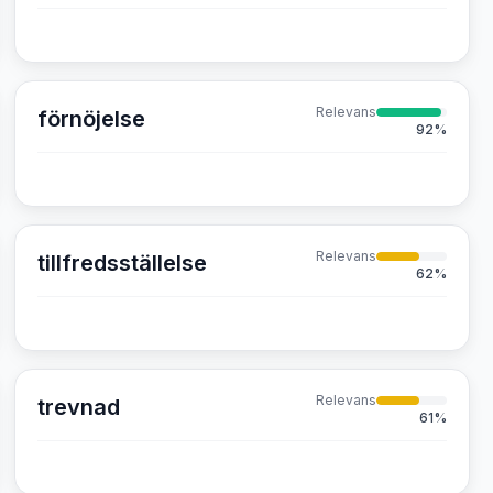
Relevans
förnöjelse
92
%
Relevans
tillfredsställelse
62
%
Relevans
trevnad
61
%