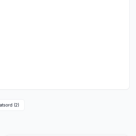
atsord (
2
)