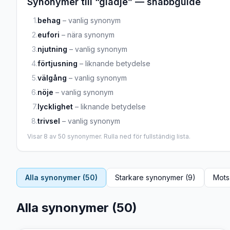
Synonymer till “
glädje
” — snabbguide
1
.
behag
–
vanlig synonym
2
.
eufori
–
nära synonym
3
.
njutning
–
vanlig synonym
4
.
förtjusning
–
liknande betydelse
5
.
välgång
–
vanlig synonym
6
.
nöje
–
vanlig synonym
7
.
lycklighet
–
liknande betydelse
8
.
trivsel
–
vanlig synonym
Visar
8
av
50
synonymer. Rulla ned för fullständig lista.
Alla synonymer (
50
)
Starkare synonymer (
9
)
Mots
Alla synonymer (
50
)