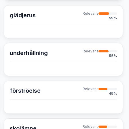
Relevans
glädjerus
59
%
Relevans
underhållning
55
%
Relevans
förströelse
49
%
Relevans
skolämne