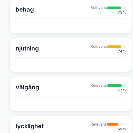
Relevans
behag
75
%
Relevans
njutning
74
%
Relevans
välgång
77
%
Relevans
lycklighet
59
%