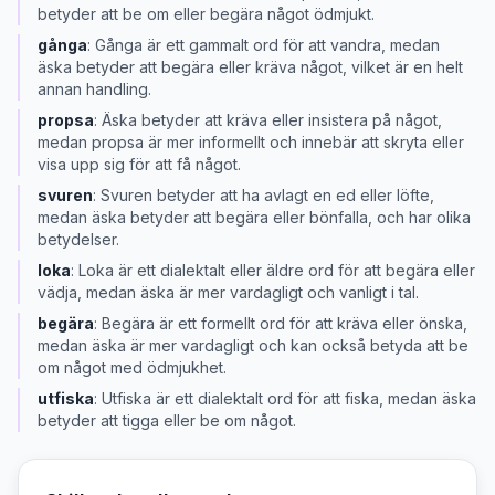
betyder att be om eller begära något ödmjukt.
gånga
:
Gånga är ett gammalt ord för att vandra, medan
äska betyder att begära eller kräva något, vilket är en helt
annan handling.
propsa
:
Äska betyder att kräva eller insistera på något,
medan propsa är mer informellt och innebär att skryta eller
visa upp sig för att få något.
svuren
:
Svuren betyder att ha avlagt en ed eller löfte,
medan äska betyder att begära eller bönfalla, och har olika
betydelser.
loka
:
Loka är ett dialektalt eller äldre ord för att begära eller
vädja, medan äska är mer vardagligt och vanligt i tal.
begära
:
Begära är ett formellt ord för att kräva eller önska,
medan äska är mer vardagligt och kan också betyda att be
om något med ödmjukhet.
utfiska
:
Utfiska är ett dialektalt ord för att fiska, medan äska
betyder att tigga eller be om något.