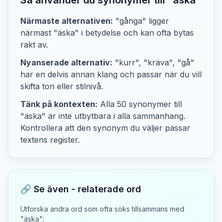
Så använder du synonymer till "
äska
"
Närmaste alternativen:
"gånga"
ligger
närmast "
äska
" i betydelse och kan ofta bytas
rakt av.
Nyanserade alternativ:
"kurr", "kräva", "gå"
har en delvis annan klang och passar när du vill
skifta ton eller stilnivå.
Tänk på kontexten:
Alla
50
synonymer till
"
äska
" är inte utbytbara i alla sammanhang.
Kontrollera att den synonym du väljer passar
textens
register.
🔗 Se även - relaterade ord
Utforska andra ord som ofta söks tillsammans med
"
äska
":