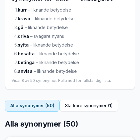
1
.
kurr
–
liknande betydelse
2
.
kräva
–
liknande betydelse
3
.
gå
–
liknande betydelse
4
.
driva
–
svagare nyans
5
.
syfta
–
liknande betydelse
6
.
besätta
–
liknande betydelse
7
.
betinga
–
liknande betydelse
8
.
anvisa
–
liknande betydelse
Visar
8
av
50
synonymer. Rulla ned för fullständig lista.
Alla synonymer (
50
)
Starkare synonymer (
1
)
Alla synonymer (
50
)