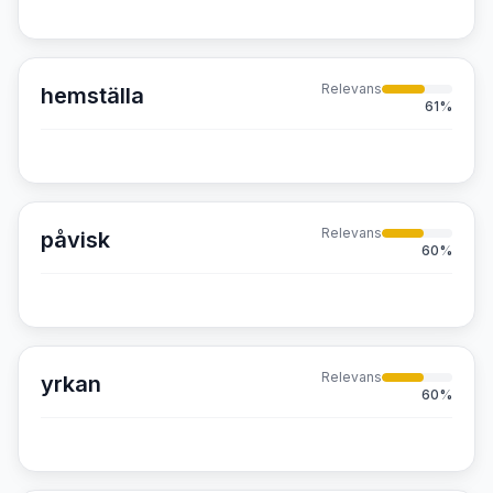
Relevans
hemställa
61
%
Relevans
påvisk
60
%
Relevans
yrkan
60
%