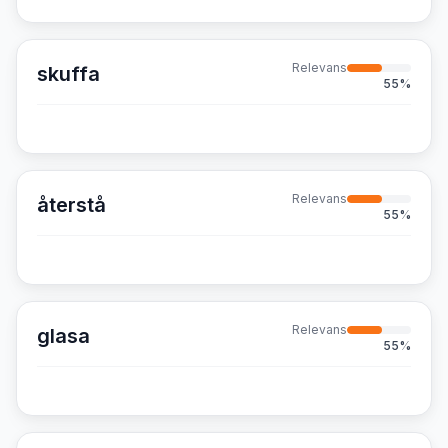
Relevans
skuffa
55
%
Relevans
återstå
55
%
Relevans
glasa
55
%