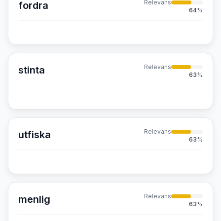
Relevans
fordra
64
%
Relevans
stinta
63
%
Relevans
utfiska
63
%
Relevans
menlig
63
%