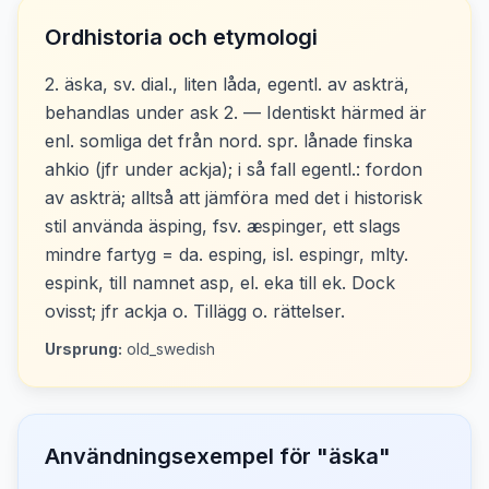
Ordhistoria och etymologi
2. äska, sv. dial., liten låda, egentl. av askträ,
behandlas under ask 2. — Identiskt härmed är
enl. somliga det från nord. spr. lånade finska
ahkio (jfr under ackja); i så fall egentl.: fordon
av askträ; alltså att jämföra med det i historisk
stil använda äsping, fsv. æspinger, ett slags
mindre fartyg = da. esping, isl. espingr, mlty.
espink, till namnet asp, el. eka till ek. Dock
ovisst; jfr ackja o. Tillägg o. rättelser.
Ursprung:
old_swedish
Användningsexempel för "
äska
"