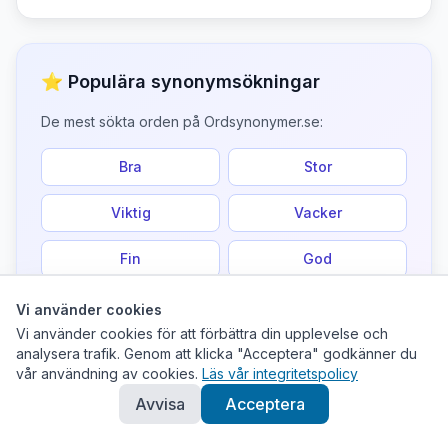
⭐ Populära synonymsökningar
De mest sökta orden på Ordsynonymer.se:
Bra
Stor
Viktig
Vacker
Fin
God
Glad
Snabb
Vi använder cookies
Vi använder cookies för att förbättra din upplevelse och
Ledsen
Arg
analysera trafik. Genom att klicka "Acceptera" godkänner du
vår användning av cookies.
Läs vår integritetspolicy
Avvisa
Acceptera
💡 Tips: Använd dessa ord för att bygga upp ditt svenska
ordförråd