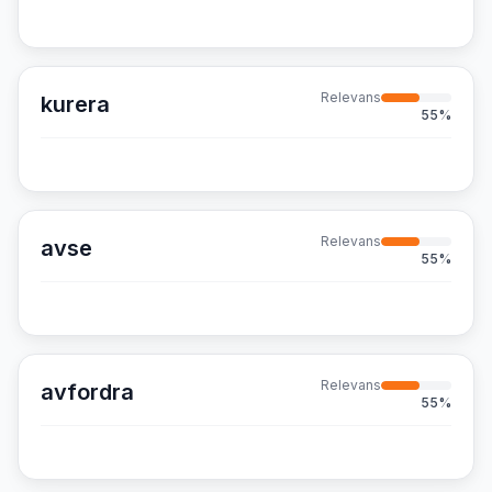
Relevans
kurera
55
%
Relevans
avse
55
%
Relevans
avfordra
55
%