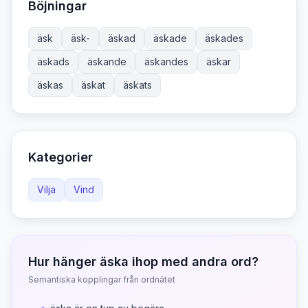
Böjningar
äsk
äsk-
äskad
äskade
äskades
äskads
äskande
äskandes
äskar
äskas
äskat
äskats
Kategorier
Vilja
Vind
Hur hänger
äska
ihop med andra ord?
Semantiska kopplingar från ordnätet