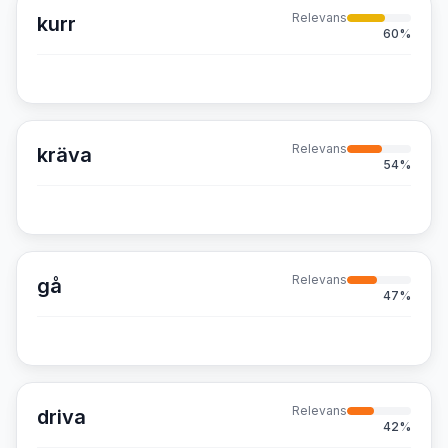
Relevans
kurr
60
%
Relevans
kräva
54
%
Relevans
gå
47
%
Relevans
driva
42
%