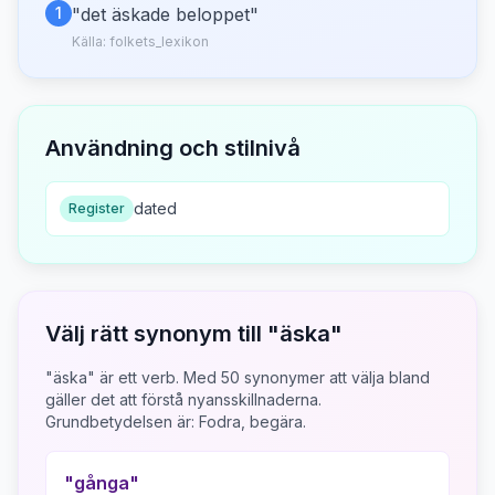
1
"
det äskade beloppet
"
Källa:
folkets_lexikon
Användning och stilnivå
dated
Register
Välj rätt synonym till "
äska
"
"äska" är ett verb.
Med
50
synonymer att välja bland
gäller det att förstå nyansskillnaderna.
Grundbetydelsen är:
Fodra, begära.
"
gånga
"