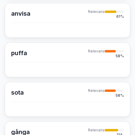
Relevans
anvisa
61
%
Relevans
puffa
58
%
Relevans
sota
58
%
Relevans
gånga
71
%