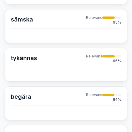
Relevans
sämska
65
%
Relevans
tykännas
65
%
Relevans
begära
64
%