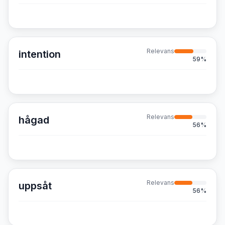
Relevans
intention
59
%
Relevans
hågad
56
%
Relevans
uppsåt
56
%