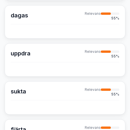
Relevans
dagas
55
%
Relevans
uppdra
55
%
Relevans
sukta
55
%
Relevans
fjärta