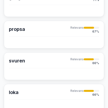
Relevans
propsa
67
%
Relevans
svuren
66
%
Relevans
loka
66
%