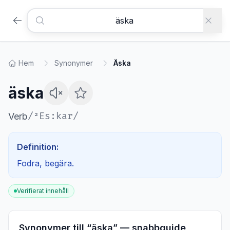
Hem
Synonymer
Äska
äska
/
²Es:kar
/
Verb
Definition:
Fodra, begära.
Verifierat innehåll
Synonymer till “
äska
” — snabbguide