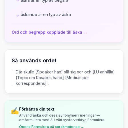
äska är en typ av begära
↑
äskande är en typ av äska
↓
Ord och begrepp kopplade till
äska
→
Så används ordet
Där skulle [Speaker han] slå sig ner och [LU anhålla]
[Topic om Rosalies hand] [Medium per
korrespondens] .
✍️
Förbättra din text
Använd
äska
och dess synonymer i meningar —
omformulera med AI i vårt systerverktyg Formulera
Öppna Formulera på sprakmotor.se →