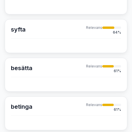
Relevans
syfta
64
%
Relevans
besätta
61
%
Relevans
betinga
61
%