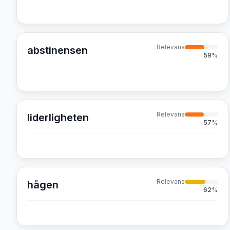
Relevans
abstinensen
59
%
Relevans
liderligheten
57
%
Relevans
hågen
62
%