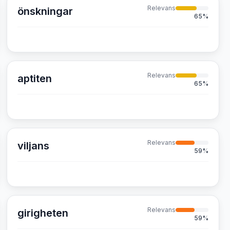
Relevans
önskningar
65
%
Relevans
aptiten
65
%
Relevans
viljans
59
%
Relevans
girigheten
59
%