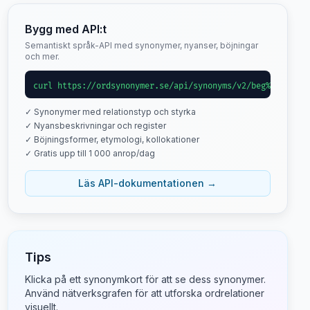
Bygg med API:t
Semantiskt språk-API med synonymer, nyanser, böjningar
och mer.
curl https://ordsynonymer.se/api/synonyms/v2/beg%C3%A4r
✓ Synonymer med relationstyp och styrka
✓ Nyansbeskrivningar och register
✓ Böjningsformer, etymologi, kollokationer
✓ Gratis upp till 1 000 anrop/dag
Läs API-dokumentationen →
Tips
Klicka på ett synonymkort för att se dess synonymer.
Använd nätverksgrafen för att utforska ordrelationer
visuellt.