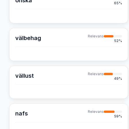
önska
65
%
Relevans
välbehag
52
%
Relevans
vällust
49
%
Relevans
nafs
59
%