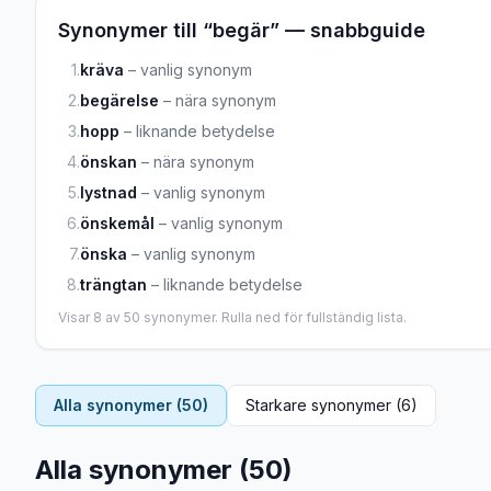
Synonymer till “
begär
” — snabbguide
1
.
kräva
–
vanlig synonym
2
.
begärelse
–
nära synonym
3
.
hopp
–
liknande betydelse
4
.
önskan
–
nära synonym
5
.
lystnad
–
vanlig synonym
6
.
önskemål
–
vanlig synonym
7
.
önska
–
vanlig synonym
8
.
trängtan
–
liknande betydelse
Visar
8
av
50
synonymer. Rulla ned för fullständig lista.
Alla synonymer (
50
)
Starkare synonymer (
6
)
Alla synonymer (
50
)