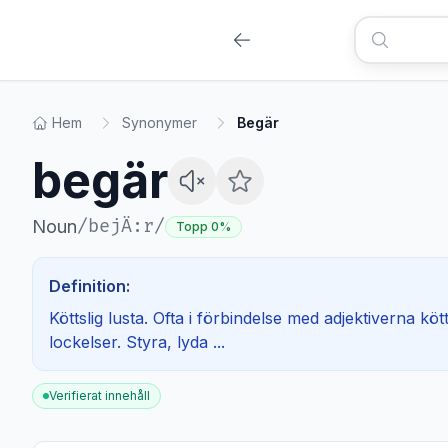
Hem
Synonymer
Begär
begär
/
bejÄ:r
/
Noun
Topp 0%
Definition:
Köttslig lusta. Ofta i förbindelse med adjektiverna kötts
lockelser. Styra, lyda ...
Verifierat innehåll