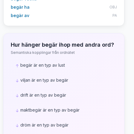
begär ha
OBJ
begär av
PA
Hur hänger
begär
ihop med andra ord?
Semantiska kopplingar från ordnätet
begär är en typ av lust
↑
viljan är en typ av begär
↓
drift är en typ av begär
↓
maktbegär är en typ av begär
↓
dröm är en typ av begär
↓