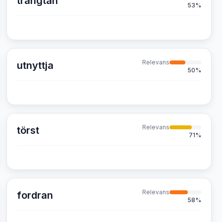
trängtan
53
%
Relevans
utnyttja
50
%
Relevans
törst
71
%
Relevans
fordran
58
%