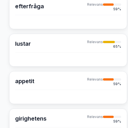
Relevans
efterfråga
59
%
Relevans
lustar
65
%
Relevans
appetit
59
%
Relevans
girighetens
59
%