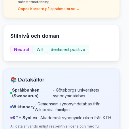
mönstermatchning
Öppna Korsord på sprakmotor.se →
Stilnivå och domän
Neutral
Will
Sentiment:positive
📚 Datakällor
Språkbanken
- Göteborgs universitets
(Swesaurus)
synonymdatabas
- Gemensam synonymdatabas från
Wiktionary
Wikipedia-familjen
KTH SynLex
- Akademisk synonymlexikon från KTH
All data används enligt respektive licens och med full