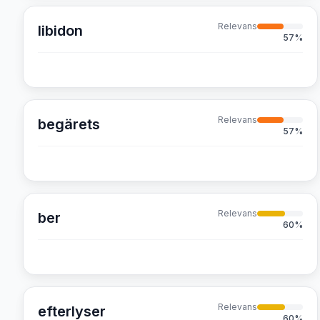
Relevans
libidon
57
%
Relevans
begärets
57
%
Relevans
ber
60
%
Relevans
efterlyser
60
%