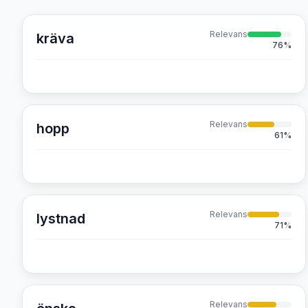
Relevans
kräva
76
%
Relevans
hopp
61
%
Relevans
lystnad
71
%
Relevans