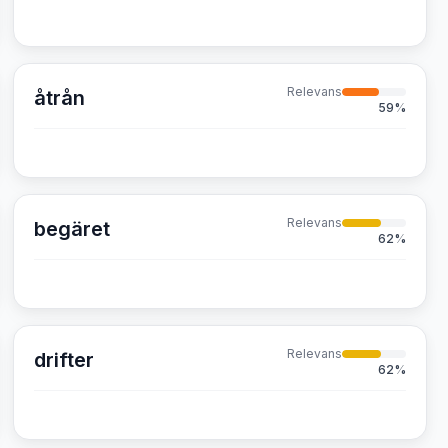
Relevans
åtrån
59
%
Relevans
begäret
62
%
Relevans
drifter
62
%