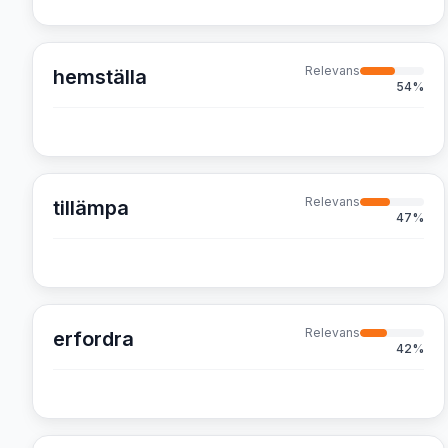
Relevans
hemställa
54
%
Relevans
tillämpa
47
%
Relevans
erfordra
42
%