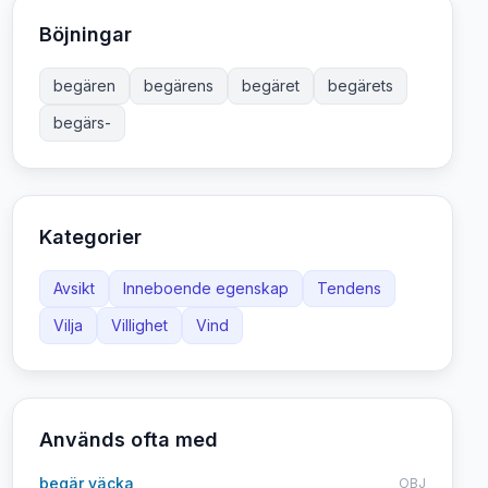
Böjningar
begären
begärens
begäret
begärets
begärs-
Kategorier
Avsikt
Inneboende egenskap
Tendens
Vilja
Villighet
Vind
Används ofta med
begär väcka
OBJ