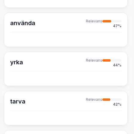
Relevans
använda
47
%
Relevans
yrka
44
%
Relevans
tarva
42
%