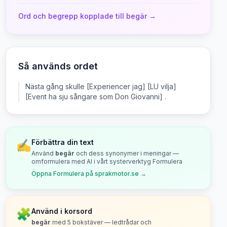
Ord och begrepp kopplade till
begär
→
Så används ordet
Nästa gång skulle [Experiencer jag] [LU vilja]
[Event ha sju sångare som Don Giovanni] .
✍️
Förbättra din text
Använd
begär
och dess synonymer i meningar —
omformulera med AI i vårt systerverktyg Formulera
Öppna Formulera på sprakmotor.se →
🧩
Använd i korsord
begär
med
5
bokstäver — ledtrådar och