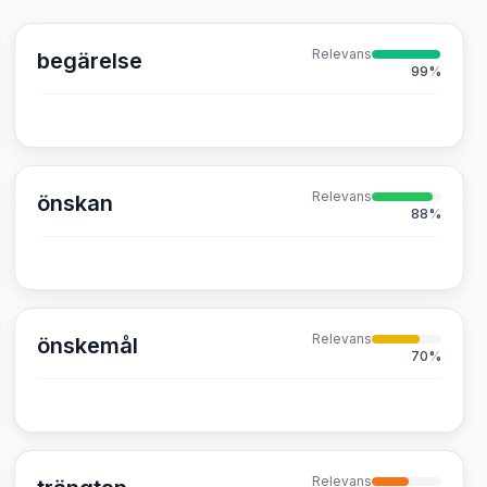
Relevans
begärelse
99
%
Relevans
önskan
88
%
Relevans
önskemål
70
%
Relevans