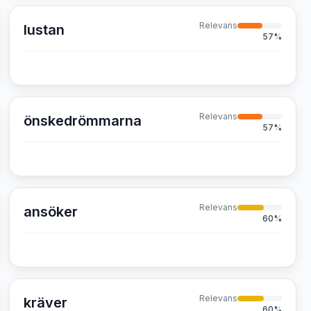
Relevans
lustan
57
%
Relevans
önskedrömmarna
57
%
Relevans
ansöker
60
%
Relevans
kräver
60
%