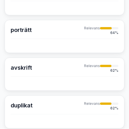
Relevans
porträtt
64
%
Relevans
avskrift
62
%
Relevans
duplikat
62
%