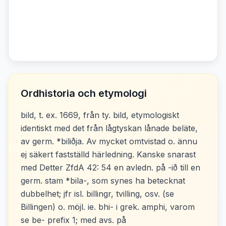
Ordhistoria och etymologi
bild, t. ex. 1669, från ty. bild, etymologiskt
identiskt med det från lågtyskan lånade beläte,
av germ. *biliðja. Av mycket omtvistad o. ännu
ej säkert fastställd härledning. Kanske snarast
med Detter ZfdA 42: 54 en avledn. på -ið till en
germ. stam *bila-, som synes ha betecknat
dubbelhet; jfr isl. billingr, tvilling, osv. (se
Billingen) o. möjl. ie. bhi- i grek. amphi, varom
se be- prefix 1; med avs. på