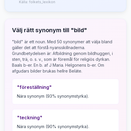
Källa:
folkets_lexikon
Välj rätt synonym till "
bild
"
"bild" är ett noun.
Med
50
synonymer att välja bland
gäller det att förstå nyansskillnaderna.
Grundbetydelsen är:
Afbildning genom bildhuggeri, i
sten, trä, o. s. v., som är föremål för religiös dyrkan.
Baals b-er. En b. af J Maria. Helgonens b-er. Om
afgudars bilder brukas hellre Beläte.
"
föreställning
"
Nära synonym (93% synonymstyrka).
"
teckning
"
Nära synonym (90% synonymstyrka).