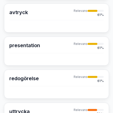
Relevans
avtryck
61
%
Relevans
presentation
61
%
Relevans
redogörelse
61
%
Relevans
uttrycka