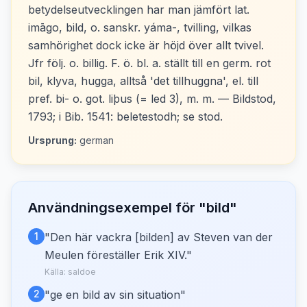
betydelseutvecklingen har man jämfört lat.
imāgo, bild, o. sanskr. yáma-, tvilling, vilkas
samhörighet dock icke är höjd över allt tvivel.
Jfr följ. o. billig. F. ö. bl. a. ställt till en germ. rot
bil, klyva, hugga, alltså 'det tillhuggna', el. till
pref. bi- o. got. liþus (= led 3), m. m. — Bildstod,
1793; i Bib. 1541: beletestodh; se stod.
Ursprung:
german
Användningsexempel för "
bild
"
1
"
Den här vackra [bilden] av Steven van der
Meulen föreställer Erik XIV.
"
Källa:
saldoe
2
"
ge en bild av sin situation
"