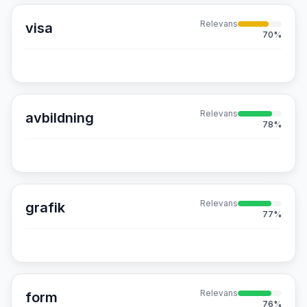
Relevans
visa
70
%
Relevans
avbildning
78
%
Relevans
grafik
77
%
Relevans
form
76
%