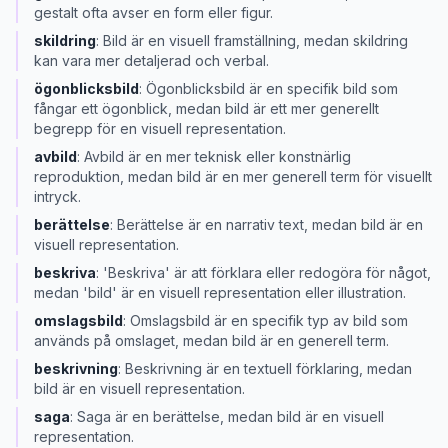
gestalt ofta avser en form eller figur.
skildring
:
Bild är en visuell framställning, medan skildring
kan vara mer detaljerad och verbal.
ögonblicksbild
:
Ögonblicksbild är en specifik bild som
fångar ett ögonblick, medan bild är ett mer generellt
begrepp för en visuell representation.
avbild
:
Avbild är en mer teknisk eller konstnärlig
reproduktion, medan bild är en mer generell term för visuellt
intryck.
berättelse
:
Berättelse är en narrativ text, medan bild är en
visuell representation.
beskriva
:
'Beskriva' är att förklara eller redogöra för något,
medan 'bild' är en visuell representation eller illustration.
omslagsbild
:
Omslagsbild är en specifik typ av bild som
används på omslaget, medan bild är en generell term.
beskrivning
:
Beskrivning är en textuell förklaring, medan
bild är en visuell representation.
saga
:
Saga är en berättelse, medan bild är en visuell
representation.