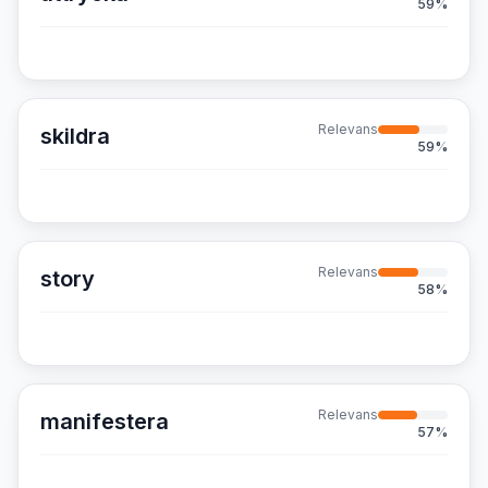
59
%
Relevans
skildra
59
%
Relevans
story
58
%
Relevans
manifestera
57
%