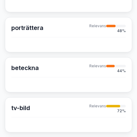
Relevans
porträttera
48
%
Relevans
beteckna
44
%
Relevans
tv-bild
72
%