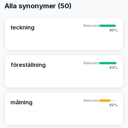
Alla synonymer (
50
)
Relevans
teckning
90
%
Relevans
föreställning
93
%
Relevans
målning
62
%