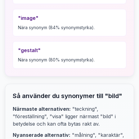
"
image
"
Nära synonym (84% synonymstyrka).
"
gestalt
"
Nära synonym (80% synonymstyrka).
Så använder du synonymer till "
bild
"
Närmaste alternativen:
"teckning",
"föreställning", "visa"
ligger närmast "
bild
" i
betydelse och kan ofta bytas rakt av.
Nyanserade alternativ:
"målning", "karaktär",