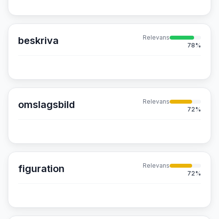
Relevans
beskriva
78
%
Relevans
omslagsbild
72
%
Relevans
figuration
72
%