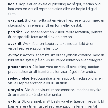
kopia
:
Kopia är en exakt duplicering av något, medan bild
kan vara en visuell representation eller en kopia i digital
form.
skepnad
:
Bild kan syfta på en visuell representation, medan
skepnad ofta refererar till en form eller gestalt.
porträtt
:
Bild är generellt en visuell representation, porträtt
är en specifik form av bild av en person.
avskrift
:
Avskrift är en kopia av text, medan bild är en
visuell representation eller foto.
avtryck
:
Avtryck är ett fysiskt eller symboliskt märke, medan
bild oftare syftar på en visuell representation eller fotografi.
presentation
:
Bild kan vara en visuell avbildning, medan
presentation är att framföra eller visa något inför andra.
redogörelse
:
Redogörelse är en rapport, medan bild är en
visuell representation eller illustration.
uttrycka
:
Bild är en visuell representation, medan uttrycka
är att framföra känslor eller tankar.
skildra
:
Skildra innebär att beskriva eller återge, medan bild
kan referera till en visuell representation eller en mental