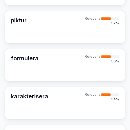
Relevans
piktur
57
%
Relevans
formulera
56
%
Relevans
karakterisera
54
%