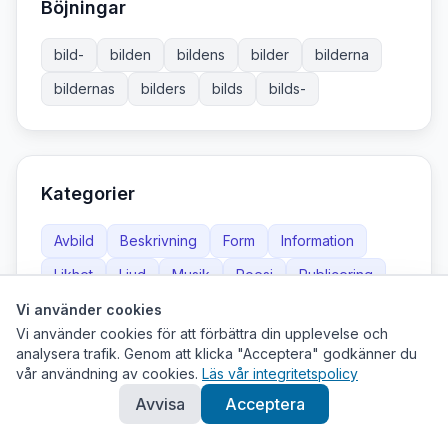
Böjningar
bild-
bilden
bildens
bilder
bilderna
bildernas
bilders
bilds
bilds-
Kategorier
Avbild
Beskrivning
Form
Information
Likhet
Ljud
Musik
Poesi
Publicering
Representation
Reproduktion
Vi använder cookies
Vi använder cookies för att förbättra din upplevelse och
analysera trafik. Genom att klicka "Acceptera" godkänner du
vår användning av cookies.
Läs vår integritetspolicy
Avvisa
Acceptera
Används ofta med