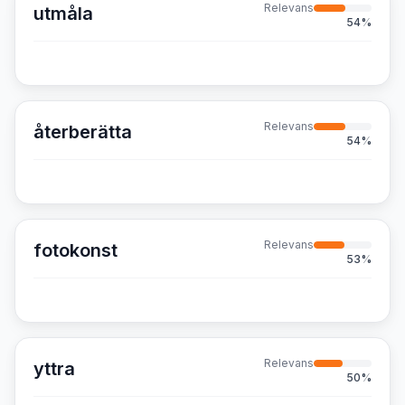
Relevans
utmåla
54
%
Relevans
återberätta
54
%
Relevans
fotokonst
53
%
Relevans
yttra
50
%