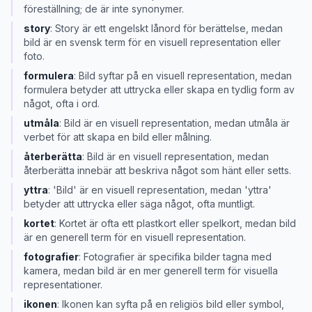
föreställning; de är inte synonymer.
story
:
Story är ett engelskt lånord för berättelse, medan
bild är en svensk term för en visuell representation eller
foto.
formulera
:
Bild syftar på en visuell representation, medan
formulera betyder att uttrycka eller skapa en tydlig form av
något, ofta i ord.
utmåla
:
Bild är en visuell representation, medan utmåla är
verbet för att skapa en bild eller målning.
återberätta
:
Bild är en visuell representation, medan
återberätta innebär att beskriva något som hänt eller setts.
yttra
:
'Bild' är en visuell representation, medan 'yttra'
betyder att uttrycka eller säga något, ofta muntligt.
kortet
:
Kortet är ofta ett plastkort eller spelkort, medan bild
är en generell term för en visuell representation.
fotografier
:
Fotografier är specifika bilder tagna med
kamera, medan bild är en mer generell term för visuella
representationer.
ikonen
:
Ikonen kan syfta på en religiös bild eller symbol,