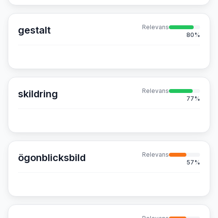
Relevans
gestalt
80
%
Relevans
skildring
77
%
Relevans
ögonblicksbild
57
%