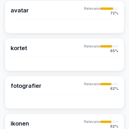
Relevans
avatar
72
%
Relevans
kortet
65
%
Relevans
fotografier
62
%
Relevans
ikonen
62
%