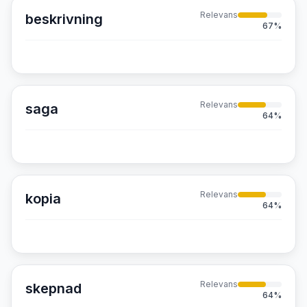
Relevans
beskrivning
67
%
Relevans
saga
64
%
Relevans
kopia
64
%
Relevans
skepnad
64
%