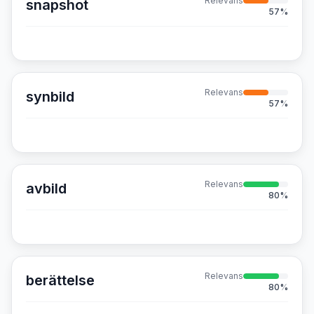
Relevans
snapshot
57
%
Relevans
synbild
57
%
Relevans
avbild
80
%
Relevans
berättelse
80
%