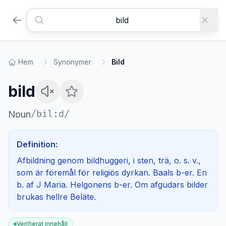
Hem
Synonymer
Bild
bild
/
bil:d
/
Noun
Definition:
Afbildning genom bildhuggeri, i sten, trä, o. s. v.,
som är föremål för religiös dyrkan. Baals b-er. En
b. af J Maria. Helgonens b-er. Om afgudars bilder
brukas hellre Beläte.
Verifierat innehåll