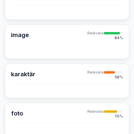
Relevans
image
84
%
Relevans
karaktär
58
%
Relevans
foto
70
%