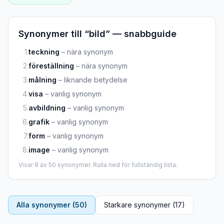
Synonymer till “
bild
” — snabbguide
1
.
teckning
–
nära synonym
2
.
föreställning
–
nära synonym
3
.
målning
–
liknande betydelse
4
.
visa
–
vanlig synonym
5
.
avbildning
–
vanlig synonym
6
.
grafik
–
vanlig synonym
7
.
form
–
vanlig synonym
8
.
image
–
vanlig synonym
Visar
8
av
50
synonymer. Rulla ned för fullständig lista.
Alla synonymer (
50
)
Starkare synonymer (
17
)